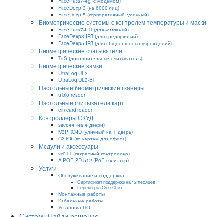
FacePass7-4g (с модемом)
FaceDeep 3 (на 6000 лиц)
FaceDeep 5 (корпоративный, уличный)
Биометрические системы с контролем температуры и маски
FacePass7-IRT (для компаний)
FaceDeep3-IRT (для предприятий)
FaceDeep5-IRT (для общественных учреждений)
Биометрические считыватели
T5S (дополнительный считыватель)
Биометрические замки
UltraLoq UL3
UltraLoq UL3-BT
Настольные биометрические сканеры
u bio reader
Настольные считыватели карт
em card reader
Контроллеры СКУД
sac844 (на 4 двери)
M3PRO-ID (уличный на 1 дверь)
C2 KA (по картам для офиса)
Модули и аксессуары
sc011 (секретный контроллер)
A-POE-PD 512 (PoE-сплиттер)
Услуги
Обслуживание и поддержка
Сертификат поддержки на 12 месяцев
Переход на CrossChex
Монтажные работы
Кабельные работы
Установка ПО
Системы
Найди решение