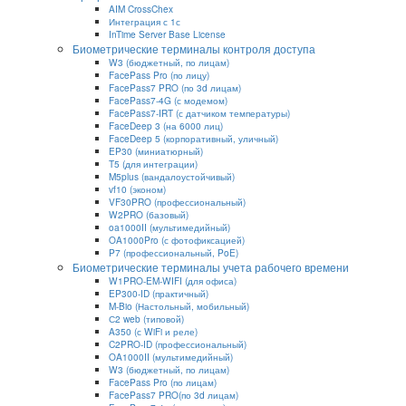
AIM CrossChex
Интеграция с 1с
InTime Server Base License
Биометрические терминалы контроля доступа
W3 (бюджетный, по лицам)
FacePass Pro (по лицу)
FacePass7 PRO (по 3d лицам)
FacePass7-4G (с модемом)
FacePass7-IRT (с датчиком температуры)
FaceDeep 3 (на 6000 лиц)
FaceDeep 5 (корпоративный, уличный)
EP30 (миниатюрный)
T5 (для интеграции)
M5plus (вандалоустойчивый)
vf10 (эконом)
VF30PRO (профессиональный)
W2PRO (базовый)
oa1000II (мультимедийный)
OA1000Pro (с фотофиксацией)
P7 (профессиональный, PoE)
Биометрические терминалы учета рабочего времени
W1PRO-EM-WIFI (для офиса)
EP300-ID (практичный)
M-Bio (Настольный, мобильный)
С2 web (типовой)
A350 (с WiFi и реле)
C2PRO-ID (профессиональный)
OA1000II (мультимедийный)
W3 (бюджетный, по лицам)
FacePass Pro (по лицам)
FacePass7 PRO(по 3d лицам)