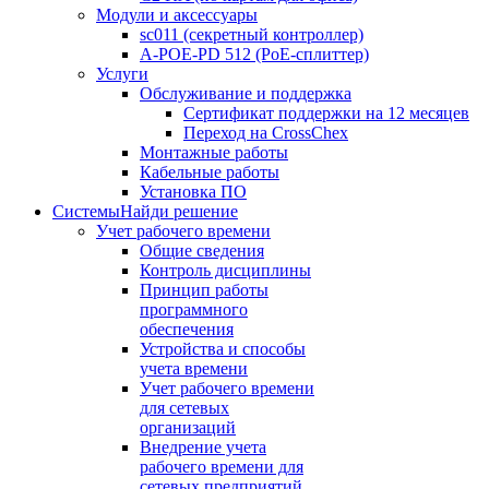
Модули и аксессуары
sc011 (секретный контроллер)
A-POE-PD 512 (PoE-сплиттер)
Услуги
Обслуживание и поддержка
Сертификат поддержки на 12 месяцев
Переход на CrossChex
Монтажные работы
Кабельные работы
Установка ПО
Системы
Найди решение
Учет рабочего времени
Общие сведения
Контроль дисциплины
Принцип работы
программного
обеспечения
Устройства и способы
учета времени
Учет рабочего времени
для сетевых
организаций
Внедрение учета
рабочего времени для
сетевых предприятий