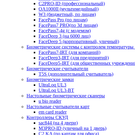
C2PRO-ID (профессиональный)
OA1000II (мультимедийный)
W3 (бюджетный, по лицам)
FacePass Pro (по лицам)
FacePass7 PRO(по 3d лицам)
FacePass7-4g (с модемом)
FaceDeep 3 (на 6000 лиц)
FaceDeep 5 (корпоративный, уличный)
Биометрические системы с контролем температуры 
FacePass7-IRT (для компаний)
FaceDeep3-IRT (для предприятий)
FaceDeep5-IRT (для общественных учреждени
Биометрические считыватели
T5S (дополнительный считыватель)
Биометрические замки
UltraLoq UL3
UltraLoq UL3-BT
Настольные биометрические сканеры
u bio reader
Настольные считыватели карт
em card reader
Контроллеры СКУД
sac844 (на 4 двери)
M3PRO-ID (уличный на 1 дверь)
C2 KA (по картам для офиса)