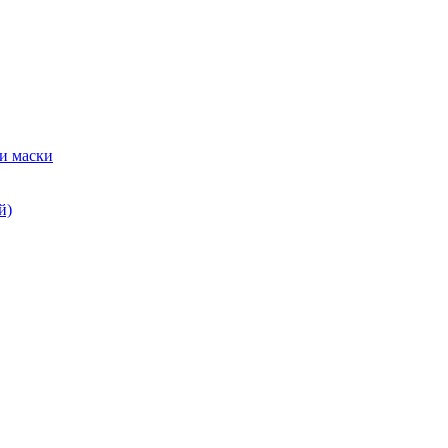
и маски
й)