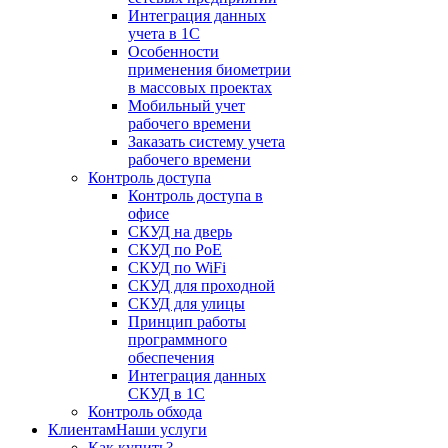
Интеграция данных
учета в 1С
Особенности
применения биометрии
в массовых проектах
Мобильный учет
рабочего времени
Заказать систему учета
рабочего времени
Контроль доступа
Контроль доступа в
офисе
СКУД на дверь
СКУД по PoE
СКУД по WiFi
СКУД для проходной
СКУД для улицы
Принцип работы
программного
обеспечения
Интеграция данных
СКУД в 1С
Контроль обхода
Клиентам
Наши услуги
Как купить?