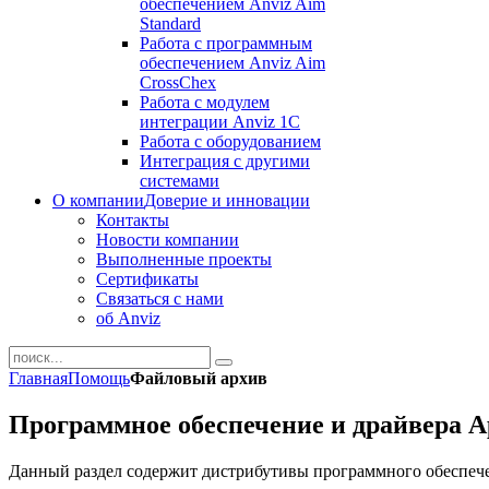
обеспечением Anviz Aim
Standard
Работа с программным
обеспечением Anviz Aim
CrossChex
Работа с модулем
интеграции Anviz 1C
Работа с оборудованием
Интеграция с другими
системами
О компании
Доверие и инновации
Контакты
Новости компании
Выполненные проекты
Сертификаты
Связаться с нами
об Anviz
Главная
Помощь
Файловый архив
Программное обеспечение и драйвера 
Данный раздел содержит дистрибутивы программного обеспечен