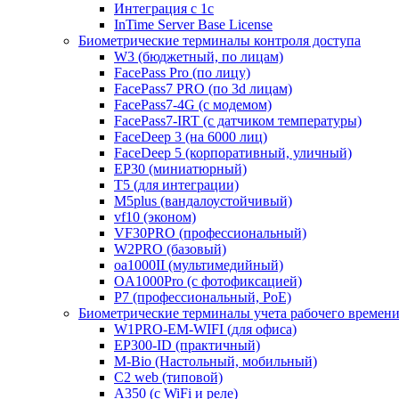
Интеграция с 1с
InTime Server Base License
Биометрические терминалы контроля доступа
W3 (бюджетный, по лицам)
FacePass Pro (по лицу)
FacePass7 PRO (по 3d лицам)
FacePass7-4G (с модемом)
FacePass7-IRT (с датчиком температуры)
FaceDeep 3 (на 6000 лиц)
FaceDeep 5 (корпоративный, уличный)
EP30 (миниатюрный)
T5 (для интеграции)
M5plus (вандалоустойчивый)
vf10 (эконом)
VF30PRO (профессиональный)
W2PRO (базовый)
oa1000II (мультимедийный)
OA1000Pro (с фотофиксацией)
P7 (профессиональный, PoE)
Биометрические терминалы учета рабочего времен
W1PRO-EM-WIFI (для офиса)
EP300-ID (практичный)
M-Bio (Настольный, мобильный)
С2 web (типовой)
A350 (с WiFi и реле)