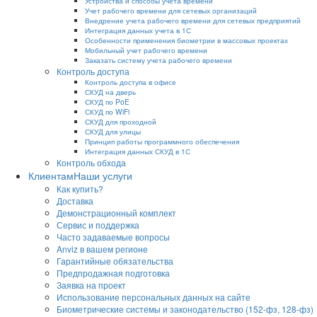
Устройства и способы учета времени
Учет рабочего времени для сетевых организаций
Внедрение учета рабочего времени для сетевых предприятий
Интеграция данных учета в 1С
Особенности применения биометрии в массовых проектах
Мобильный учет рабочего времени
Заказать систему учета рабочего времени
Контроль доступа
Контроль доступа в офисе
СКУД на дверь
СКУД по PoE
СКУД по WiFi
СКУД для проходной
СКУД для улицы
Принцип работы программного обеспечения
Интеграция данных СКУД в 1С
Контроль обхода
Клиентам
Наши услуги
Как купить?
Доставка
Демонстрационный комплект
Сервис и поддержка
Часто задаваемые вопросы
Anviz в вашем регионе
Гарантийные обязательства
Предпродажная подготовка
Заявка на проект
Использование персональных данных на сайте
Биометрические системы и законодательство (152-фз, 128-фз)