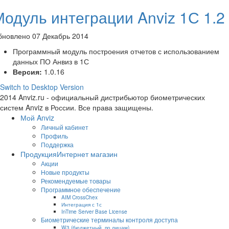
Модуль интеграции Anviz 1С 1.2
бновлено 07 Декабрь 2014
Программный модуль построения отчетов с использованием
данных ПО Анвиз в 1С
Версия:
1.0.16
Switch to Desktop Version
2014 Anviz.ru - официальный дистрибьютор биометрических
систем Anviz в России. Все права защищены.
Мой Anviz
Личный кабинет
Профиль
Поддержка
Продукция
Интернет магазин
Акции
Новые продукты
Рекомендуемые товары
Программное обеспечение
AIM CrossChex
Интеграция с 1с
InTime Server Base License
Биометрические терминалы контроля доступа
W3 (бюджетный, по лицам)