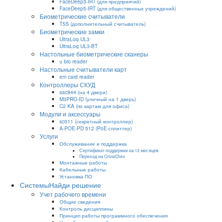
FaceDeep3-IRT (для предприятий)
FaceDeep5-IRT (для общественных учреждений)
Биометрические считыватели
T5S (дополнительный считыватель)
Биометрические замки
UltraLoq UL3
UltraLoq UL3-BT
Настольные биометрические сканеры
u bio reader
Настольные считыватели карт
em card reader
Контроллеры СКУД
sac844 (на 4 двери)
M3PRO-ID (уличный на 1 дверь)
C2 KA (по картам для офиса)
Модули и аксессуары
sc011 (секретный контроллер)
A-POE-PD 512 (PoE-сплиттер)
Услуги
Обслуживание и поддержка
Сертификат поддержки на 12 месяцев
Переход на CrossChex
Монтажные работы
Кабельные работы
Установка ПО
Системы
Найди решение
Учет рабочего времени
Общие сведения
Контроль дисциплины
Принцип работы программного обеспечения