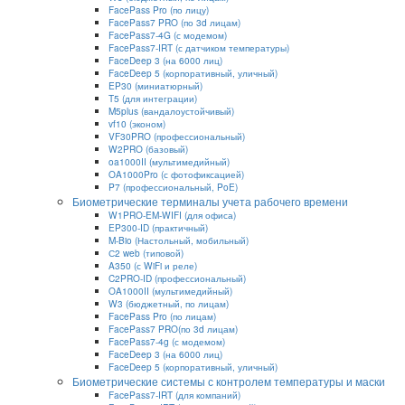
FacePass Pro (по лицу)
FacePass7 PRO (по 3d лицам)
FacePass7-4G (с модемом)
FacePass7-IRT (с датчиком температуры)
FaceDeep 3 (на 6000 лиц)
FaceDeep 5 (корпоративный, уличный)
EP30 (миниатюрный)
T5 (для интеграции)
M5plus (вандалоустойчивый)
vf10 (эконом)
VF30PRO (профессиональный)
W2PRO (базовый)
oa1000II (мультимедийный)
OA1000Pro (с фотофиксацией)
P7 (профессиональный, PoE)
Биометрические терминалы учета рабочего времени
W1PRO-EM-WIFI (для офиса)
EP300-ID (практичный)
M-Bio (Настольный, мобильный)
С2 web (типовой)
A350 (с WiFi и реле)
C2PRO-ID (профессиональный)
OA1000II (мультимедийный)
W3 (бюджетный, по лицам)
FacePass Pro (по лицам)
FacePass7 PRO(по 3d лицам)
FacePass7-4g (с модемом)
FaceDeep 3 (на 6000 лиц)
FaceDeep 5 (корпоративный, уличный)
Биометрические системы с контролем температуры и маски
FacePass7-IRT (для компаний)