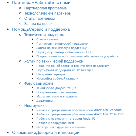
Партнерам
Работайте с нами
Партнерская программа
Технологические партнеры
Стать партнером
Заявка на проект
Помощь
Сервис и поддержка
Техническая поддержка
С чего начать?
Регламент технической поддержки
Заявка на техническую поддержку
Порядок публикации обновлений ПО
Предоставление программного обеспечения устройств
Услуги по технической поддержке
Решение одной заявки в техническую поддержку
Сертификат поддержки на 12 месяцев
Настройка сервера
Настройка рабочей станции
Файловый архив
Техническая документация
Программное обеспечение
Маркетинговые материалы
Документы
Инструкции
Работа с программным обеспечением Anviz Aim Standard
Работа с программным обеспечением Anviz Aim CrossChex
Работа с модулем интеграции Anviz 1C
Работа с оборудованием
Интеграция с другими системами
О компании
Доверие и инновации