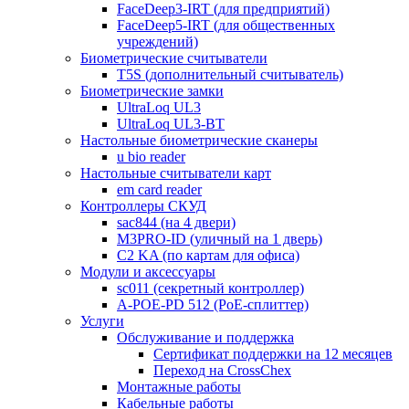
FaceDeep3-IRT (для предприятий)
FaceDeep5-IRT (для общественных
учреждений)
Биометрические считыватели
T5S (дополнительный считыватель)
Биометрические замки
UltraLoq UL3
UltraLoq UL3-BT
Настольные биометрические сканеры
u bio reader
Настольные считыватели карт
em card reader
Контроллеры СКУД
sac844 (на 4 двери)
M3PRO-ID (уличный на 1 дверь)
C2 KA (по картам для офиса)
Модули и аксессуары
sc011 (секретный контроллер)
A-POE-PD 512 (PoE-сплиттер)
Услуги
Обслуживание и поддержка
Сертификат поддержки на 12 месяцев
Переход на CrossChex
Монтажные работы
Кабельные работы