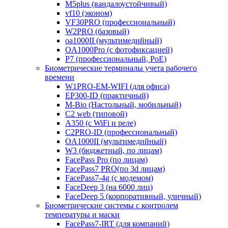
M5plus (вандалоустойчивый)
vf10 (эконом)
VF30PRO (профессиональный)
W2PRO (базовый)
oa1000II (мультимедийный)
OA1000Pro (с фотофиксацией)
P7 (профессиональный, PoE)
Биометрические терминалы учета рабочего
времени
W1PRO-EM-WIFI (для офиса)
EP300-ID (практичный)
M-Bio (Настольный, мобильный)
С2 web (типовой)
A350 (с WiFi и реле)
C2PRO-ID (профессиональный)
OA1000II (мультимедийный)
W3 (бюджетный, по лицам)
FacePass Pro (по лицам)
FacePass7 PRO(по 3d лицам)
FacePass7-4g (с модемом)
FaceDeep 3 (на 6000 лиц)
FaceDeep 5 (корпоративный, уличный)
Биометрические системы с контролем
температуры и маски
FacePass7-IRT (для компаний)