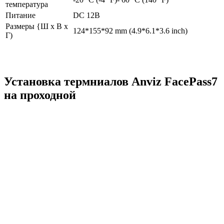
температура
Питание
DC 12В
Размеры {Ш x В x
124*155*92 mm (4.9*6.1*3.6 inch)
Г)
Установка термниалов Anviz FacePass7
на проходной