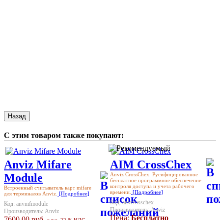
С этим товаром также покупают:
Anviz Mifare
AIM CrossChex
Module
Anviz CrossChex. Русифицированное
бесплатное программное обеспечение
контроля доступа и учета рабочего
Встроенный считыватель карт mifare
времени.
[Подробнее]
для терминалов Anviz.
[Подробнее]
Код:
anvcrosschex
Код:
anvmfmodule
Производитель:
Anviz
Производитель:
Anviz
Цена:
Бесплатно
7600.00 руб.
в т.ч. 22 % НДС