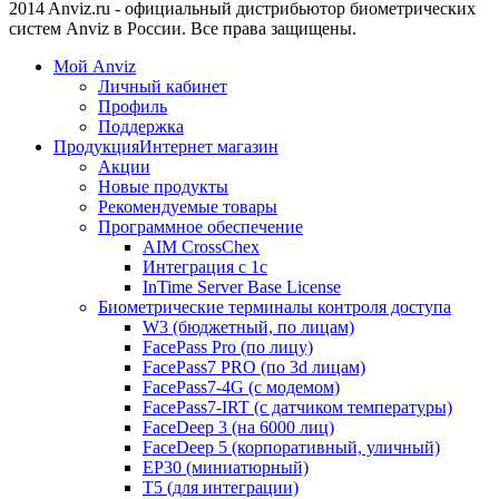
2014 Anviz.ru - официальный дистрибьютор биометрических
систем Anviz в России. Все права защищены.
Мой Anviz
Личный кабинет
Профиль
Поддержка
Продукция
Интернет магазин
Акции
Новые продукты
Рекомендуемые товары
Программное обеспечение
AIM CrossChex
Интеграция с 1с
InTime Server Base License
Биометрические терминалы контроля доступа
W3 (бюджетный, по лицам)
FacePass Pro (по лицу)
FacePass7 PRO (по 3d лицам)
FacePass7-4G (с модемом)
FacePass7-IRT (с датчиком температуры)
FaceDeep 3 (на 6000 лиц)
FaceDeep 5 (корпоративный, уличный)
EP30 (миниатюрный)
T5 (для интеграции)