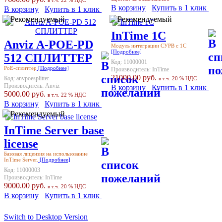
В корзину
Купить в 1 клик
В корзину
Купить в 1 клик
InTime 1С
Anviz A-POE-PD
Модуль интеграции СУРВ с 1C
[Подробнее]
512 СПЛИТТЕР
Код:
11000001
PoE-сплиттер
[Подробнее]
Производитель:
InTime
21000.00 руб.
Код:
anvpoesplitter
в т.ч. 20 % НДС
Производитель:
Anviz
В корзину
Купить в 1 клик
5000.00 руб.
в т.ч. 22 % НДС
В корзину
Купить в 1 клик
InTime Server base
license
Базовая лицензия на использование
InTime Server.
[Подробнее]
Код:
11000003
Производитель:
InTime
9000.00 руб.
в т.ч. 20 % НДС
В корзину
Купить в 1 клик
Switch to Desktop Version