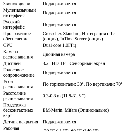
Звонок двери
Поддерживается
Мультиязычный
Поддерживается
интерфейс
Русский
Поддерживается
интерфейс
Программное
Crosschex Standard, Интеграция с 1с
обеспечение
(опция), InTime Server (опция)
CPU
Dual-core 1.0ГГц
Камера
Двойная камера
распознавания
Дисплей
3.2" HD TFT Сенсорный экран
Голосовое
Поддерживается
сопровождение
Угол
По горизонтали: 38°, По вертикали: 70°
распознавания
Расстояние
0.3-0.8 m (11.8-31.5 ")
распознавания
Поддержка
бесконтактных
EM-Marin, Mifare (Опционально)
карт
Датчик вскрытия
Поддерживается
Рабочая
-20 °C (-4 °F)- 60 °C (140 °F)