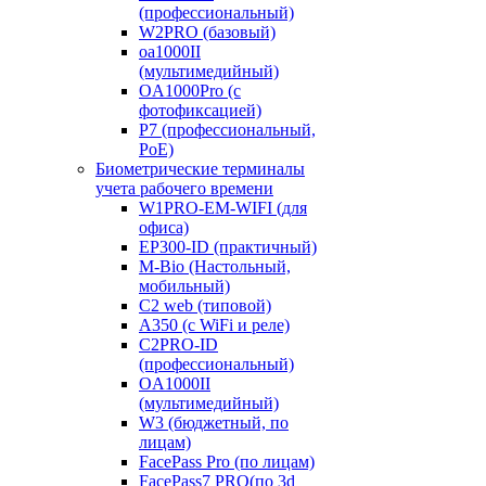
(профессиональный)
W2PRO (базовый)
oa1000II
(мультимедийный)
OA1000Pro (с
фотофиксацией)
P7 (профессиональный,
PoE)
Биометрические терминалы
учета рабочего времени
W1PRO-EM-WIFI (для
офиса)
EP300-ID (практичный)
M-Bio (Настольный,
мобильный)
С2 web (типовой)
A350 (с WiFi и реле)
C2PRO-ID
(профессиональный)
OA1000II
(мультимедийный)
W3 (бюджетный, по
лицам)
FacePass Pro (по лицам)
FacePass7 PRO(по 3d