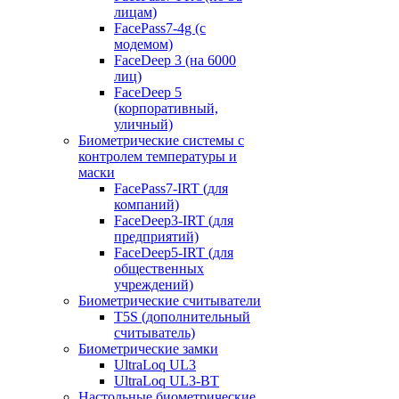
лицам)
FacePass7-4g (с
модемом)
FaceDeep 3 (на 6000
лиц)
FaceDeep 5
(корпоративный,
уличный)
Биометрические системы с
контролем температуры и
маски
FacePass7-IRT (для
компаний)
FaceDeep3-IRT (для
предприятий)
FaceDeep5-IRT (для
общественных
учреждений)
Биометрические считыватели
T5S (дополнительный
считыватель)
Биометрические замки
UltraLoq UL3
UltraLoq UL3-BT
Настольные биометрические