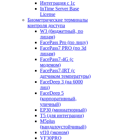
Интеграция с 1с
InTime Server Base
License
Биометрические терминалы
контроля доступа
W3 (бюджетный, по
лицам)
FacePass Pro (по лицу)
FacePass7 PRO (по 3d
лицам)
FacePass7-4G (с
модемом)
FacePass7-IRT (с
датчиком температуры)
FaceDeep 3 (на 6000
лиц)
FaceDeep 5
(корпоративный,
уличный)
EP30 (миниатюрный)
T5 (для интеграции)
M5plus
(вандалоустойчивый)
vf10 (эконом)
VF30PRO