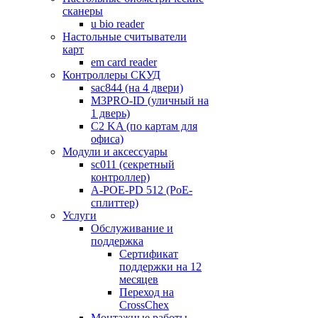
сканеры
u bio reader
Настольные считыватели
карт
em card reader
Контроллеры СКУД
sac844 (на 4 двери)
M3PRO-ID (уличный на
1 дверь)
C2 KA (по картам для
офиса)
Модули и аксессуары
sc011 (секретный
контроллер)
A-POE-PD 512 (PoE-
сплиттер)
Услуги
Обслуживание и
поддержка
Сертификат
поддержки на 12
месяцев
Переход на
CrossChex
Монтажные работы