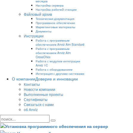
месяцев
Настройка сервера
Настройка рабочей станции
Файловый архив
Техническая документация
Программное обеспечение
Маркетинговые материалы
Документы
Инструкции
Работа с программным
обеспечением Anviz Aim Standard
Работа с программным
обеспечением Anviz Aim
CrossChex
Работа с модулем интеграции
Anviz 1C
Работа с оборудованием
Интеграция с другими системами
О компании
Доверие и инновации
Контакты
Новости компании
Выполненные проекты
Сертификаты
Связаться с нами
об Anviz