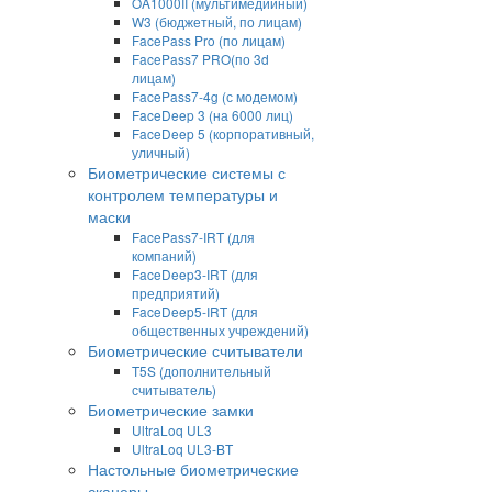
OA1000II (мультимедийный)
W3 (бюджетный, по лицам)
FacePass Pro (по лицам)
FacePass7 PRO(по 3d
лицам)
FacePass7-4g (с модемом)
FaceDeep 3 (на 6000 лиц)
FaceDeep 5 (корпоративный,
уличный)
Биометрические системы с
контролем температуры и
маски
FacePass7-IRT (для
компаний)
FaceDeep3-IRT (для
предприятий)
FaceDeep5-IRT (для
общественных учреждений)
Биометрические считыватели
T5S (дополнительный
считыватель)
Биометрические замки
UltraLoq UL3
UltraLoq UL3-BT
Настольные биометрические
сканеры