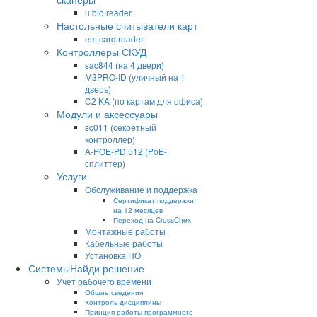
u bio reader
Настольные считыватели карт
em card reader
Контроллеры СКУД
sac844 (на 4 двери)
M3PRO-ID (уличный на 1
дверь)
C2 KA (по картам для офиса)
Модули и аксессуары
sc011 (секретный
контроллер)
A-POE-PD 512 (PoE-
сплиттер)
Услуги
Обслуживание и поддержка
Сертификат поддержки
на 12 месяцев
Переход на CrossChex
Монтажные работы
Кабельные работы
Установка ПО
Системы
Найди решение
Учет рабочего времени
Общие сведения
Контроль дисциплины
Принцип работы программного