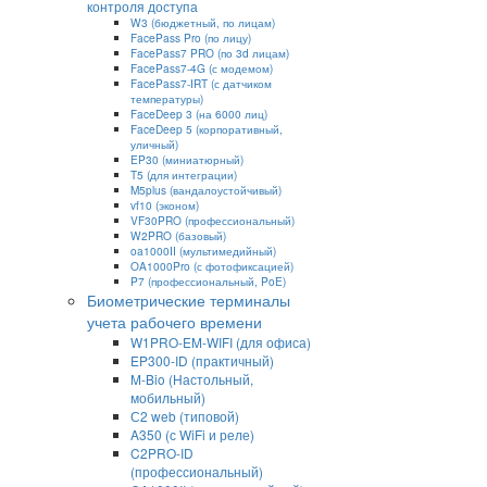
контроля доступа
W3 (бюджетный, по лицам)
FacePass Pro (по лицу)
FacePass7 PRO (по 3d лицам)
FacePass7-4G (с модемом)
FacePass7-IRT (с датчиком
температуры)
FaceDeep 3 (на 6000 лиц)
FaceDeep 5 (корпоративный,
уличный)
EP30 (миниатюрный)
T5 (для интеграции)
M5plus (вандалоустойчивый)
vf10 (эконом)
VF30PRO (профессиональный)
W2PRO (базовый)
oa1000II (мультимедийный)
OA1000Pro (с фотофиксацией)
P7 (профессиональный, PoE)
Биометрические терминалы
учета рабочего времени
W1PRO-EM-WIFI (для офиса)
EP300-ID (практичный)
M-Bio (Настольный,
мобильный)
С2 web (типовой)
A350 (с WiFi и реле)
C2PRO-ID
(профессиональный)