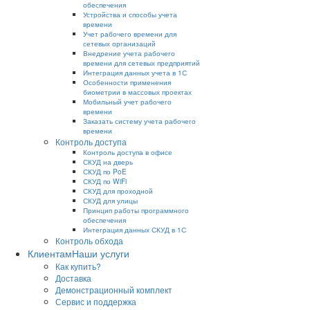
обеспечения
Устройства и способы учета
времени
Учет рабочего времени для
сетевых организаций
Внедрение учета рабочего
времени для сетевых предприятий
Интеграция данных учета в 1С
Особенности применения
биометрии в массовых проектах
Мобильный учет рабочего
времени
Заказать систему учета рабочего
времени
Контроль доступа
Контроль доступа в офисе
СКУД на дверь
СКУД по PoE
СКУД по WiFi
СКУД для проходной
СКУД для улицы
Принцип работы программного
обеспечения
Интеграция данных СКУД в 1С
Контроль обхода
Клиентам
Наши услуги
Как купить?
Доставка
Демонстрационный комплект
Сервис и поддержка