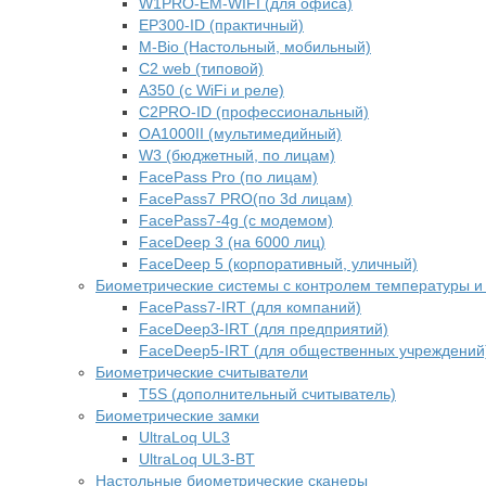
W1PRO-EM-WIFI (для офиса)
EP300-ID (практичный)
M-Bio (Настольный, мобильный)
С2 web (типовой)
A350 (с WiFi и реле)
C2PRO-ID (профессиональный)
OA1000II (мультимедийный)
W3 (бюджетный, по лицам)
FacePass Pro (по лицам)
FacePass7 PRO(по 3d лицам)
FacePass7-4g (с модемом)
FaceDeep 3 (на 6000 лиц)
FaceDeep 5 (корпоративный, уличный)
Биометрические системы с контролем температуры и
FacePass7-IRT (для компаний)
FaceDeep3-IRT (для предприятий)
FaceDeep5-IRT (для общественных учреждений
Биометрические считыватели
T5S (дополнительный считыватель)
Биометрические замки
UltraLoq UL3
UltraLoq UL3-BT
Настольные биометрические сканеры