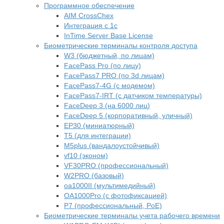
Программное обеспечение
AIM CrossChex
Интеграция с 1с
InTime Server Base License
Биометрические терминалы контроля доступа
W3 (бюджетный, по лицам)
FacePass Pro (по лицу)
FacePass7 PRO (по 3d лицам)
FacePass7-4G (с модемом)
FacePass7-IRT (с датчиком температуры)
FaceDeep 3 (на 6000 лиц)
FaceDeep 5 (корпоративный, уличный)
EP30 (миниатюрный)
T5 (для интеграции)
M5plus (вандалоустойчивый)
vf10 (эконом)
VF30PRO (профессиональный)
W2PRO (базовый)
oa1000II (мультимедийный)
OA1000Pro (с фотофиксацией)
P7 (профессиональный, PoE)
Биометрические терминалы учета рабочего времени