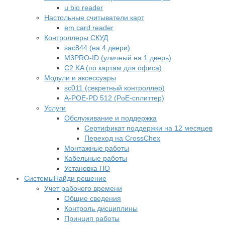
u bio reader
Настольные считыватели карт
em card reader
Контроллеры СКУД
sac844 (на 4 двери)
M3PRO-ID (уличный на 1 дверь)
C2 KA (по картам для офиса)
Модули и аксессуары
sc011 (секретный контроллер)
A-POE-PD 512 (PoE-сплиттер)
Услуги
Обслуживание и поддержка
Сертификат поддержки на 12 месяцев
Переход на CrossChex
Монтажные работы
Кабельные работы
Установка ПО
Системы
Найди решение
Учет рабочего времени
Общие сведения
Контроль дисциплины
Принцип работы