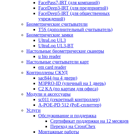
FacePass7-IRT (для компаний)
FaceDeep3-IRT (для предприятий)
FaceDeep5-IRT (для общественных
учреждений)
Биометрические считыватели
T5S (дополнительный считыватель)
Биометрические замки
UltraLoq UL3
UltraLoq UL3-BT
Настольные биометрические сканеры
u bio reader
Настольные считыватели карт
em card reader
Контроллеры СКУД
sac844 (на 4 двери)
M3PRO-ID (уличный на 1 дверь)
C2 KA (по картам для офиса)
Модули и аксессуары
sc011 (секретный контроллер)
A-POE-PD 512 (PoE-сплиттер)
Услуги
Обслуживание и поддержка
Сертификат поддержки на 12 месяцев
Переход на CrossChex
Монтажные работы