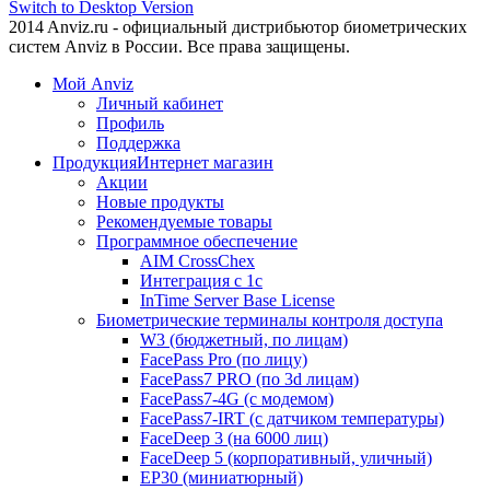
Switch to Desktop Version
2014 Anviz.ru - официальный дистрибьютор биометрических
систем Anviz в России. Все права защищены.
Мой Anviz
Личный кабинет
Профиль
Поддержка
Продукция
Интернет магазин
Акции
Новые продукты
Рекомендуемые товары
Программное обеспечение
AIM CrossChex
Интеграция с 1с
InTime Server Base License
Биометрические терминалы контроля доступа
W3 (бюджетный, по лицам)
FacePass Pro (по лицу)
FacePass7 PRO (по 3d лицам)
FacePass7-4G (с модемом)
FacePass7-IRT (с датчиком температуры)
FaceDeep 3 (на 6000 лиц)
FaceDeep 5 (корпоративный, уличный)
EP30 (миниатюрный)