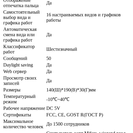
Отображение
Да
отпечатка пальца
Самостоятельный
16 настраиваемых видов и графиков
выбор вида и
работы
графика работ
Автоматическая
смена вида или
Да
графика работ
Классификатор
Шестизначный
работ
Сообщений
50
Daylight saving
Да
Web сервер
Да
Просмотр своих
Да
записей
Размеры
140(Ш)*190(В)*30(Г)мм
Температурный
-10℃~40℃
режим
Рабочее напряжение
DC 5V
Сертификаты
FCC, CE, GOST R(ГОСТ Р)
Максимальное
До 1500 сотрудников
количество человек