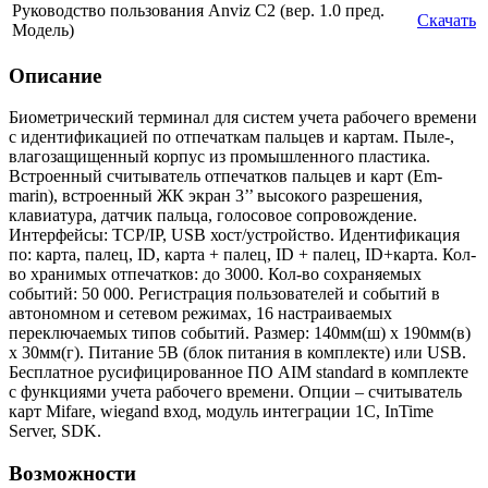
Руководство пользования Anviz C2 (вер. 1.0 пред.
Скачать
Модель)
Описание
Биометрический терминал для систем учета рабочего времени
с идентификацией по отпечаткам пальцев и картам. Пыле-,
влагозащищенный корпус из промышленного пластика.
Встроенный считыватель отпечатков пальцев и карт (Em-
marin), встроенный ЖК экран 3’’ высокого разрешения,
клавиатура, датчик пальца, голосовое сопровождение.
Интерфейсы: TCP/IP, USB хост/устройство. Идентификация
по: карта, палец, ID, карта + палец, ID + палец, ID+карта. Кол-
во хранимых отпечатков: до 3000. Кол-во сохраняемых
событий: 50 000. Регистрация пользователей и событий в
автономном и сетевом режимах, 16 настраиваемых
переключаемых типов событий. Размер: 140мм(ш) x 190мм(в)
x 30мм(г). Питание 5В (блок питания в комплекте) или USB.
Бесплатное русифицированное ПО AIM standard в комплекте
с функциями учета рабочего времени. Опции – считыватель
карт Mifare, wiegand вход, модуль интеграции 1С, InTime
Server, SDK.
Возможности