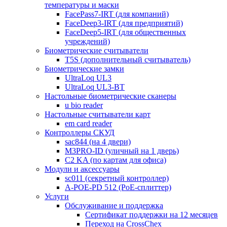
температуры и маски
FacePass7-IRT (для компаний)
FaceDeep3-IRT (для предприятий)
FaceDeep5-IRT (для общественных
учреждений)
Биометрические считыватели
T5S (дополнительный считыватель)
Биометрические замки
UltraLoq UL3
UltraLoq UL3-BT
Настольные биометрические сканеры
u bio reader
Настольные считыватели карт
em card reader
Контроллеры СКУД
sac844 (на 4 двери)
M3PRO-ID (уличный на 1 дверь)
C2 KA (по картам для офиса)
Модули и аксессуары
sc011 (секретный контроллер)
A-POE-PD 512 (PoE-сплиттер)
Услуги
Обслуживание и поддержка
Сертификат поддержки на 12 месяцев
Переход на CrossChex