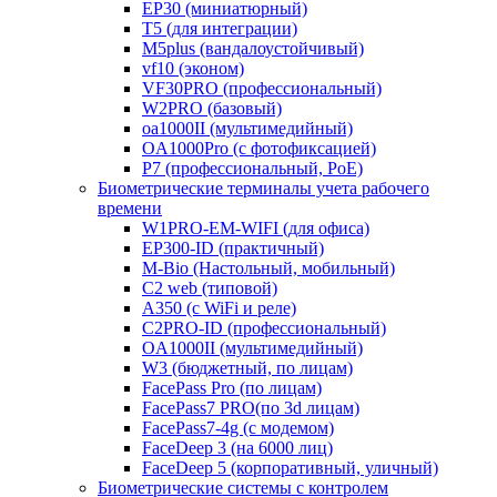
EP30 (миниатюрный)
T5 (для интеграции)
M5plus (вандалоустойчивый)
vf10 (эконом)
VF30PRO (профессиональный)
W2PRO (базовый)
oa1000II (мультимедийный)
OA1000Pro (с фотофиксацией)
P7 (профессиональный, PoE)
Биометрические терминалы учета рабочего
времени
W1PRO-EM-WIFI (для офиса)
EP300-ID (практичный)
M-Bio (Настольный, мобильный)
С2 web (типовой)
A350 (с WiFi и реле)
C2PRO-ID (профессиональный)
OA1000II (мультимедийный)
W3 (бюджетный, по лицам)
FacePass Pro (по лицам)
FacePass7 PRO(по 3d лицам)
FacePass7-4g (с модемом)
FaceDeep 3 (на 6000 лиц)
FaceDeep 5 (корпоративный, уличный)
Биометрические системы с контролем