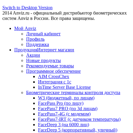
Switch to Desktop Version
2014 Anviz.ru - официальный дистрибьютор биометрических
систем Anviz в России. Все права защищены.
Мой Anviz
Личный кабинет
Профиль
Поддержка
Продукция
Интернет магазин
Акции
Новые продукты
Рекомендуемые товары
Программное обеспечение
AIM CrossChex
Интеграция с 1с
InTime Server Base License
Биометрические терминалы контроля доступа
W3 (бюджетный, по лицам)
FacePass Pro (по лицу)
FacePass7 PRO (по 3d лицам)
FacePass7-4G (с модемом)
FacePass7-IRT (с датчиком температуры)
FaceDeep 3 (на 6000 лиц)
FaceDeep 5 (корпоративный, уличный)