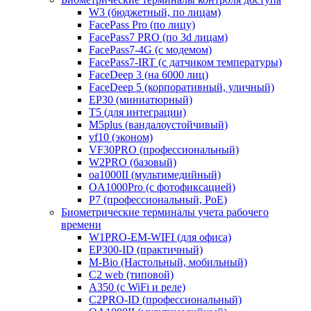
W3 (бюджетный, по лицам)
FacePass Pro (по лицу)
FacePass7 PRO (по 3d лицам)
FacePass7-4G (с модемом)
FacePass7-IRT (с датчиком температуры)
FaceDeep 3 (на 6000 лиц)
FaceDeep 5 (корпоративный, уличный)
EP30 (миниатюрный)
T5 (для интеграции)
M5plus (вандалоустойчивый)
vf10 (эконом)
VF30PRO (профессиональный)
W2PRO (базовый)
oa1000II (мультимедийный)
OA1000Pro (с фотофиксацией)
P7 (профессиональный, PoE)
Биометрические терминалы учета рабочего
времени
W1PRO-EM-WIFI (для офиса)
EP300-ID (практичный)
M-Bio (Настольный, мобильный)
С2 web (типовой)
A350 (с WiFi и реле)
C2PRO-ID (профессиональный)