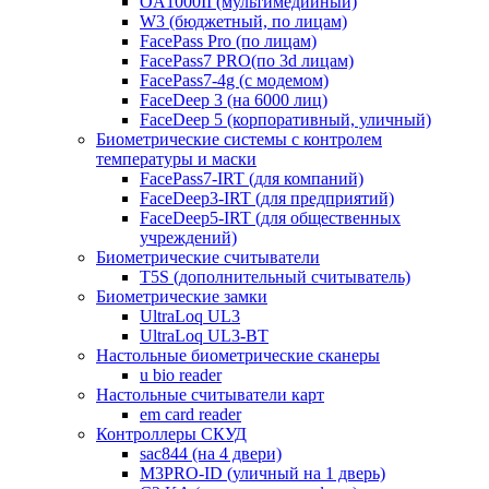
OA1000II (мультимедийный)
W3 (бюджетный, по лицам)
FacePass Pro (по лицам)
FacePass7 PRO(по 3d лицам)
FacePass7-4g (с модемом)
FaceDeep 3 (на 6000 лиц)
FaceDeep 5 (корпоративный, уличный)
Биометрические системы с контролем
температуры и маски
FacePass7-IRT (для компаний)
FaceDeep3-IRT (для предприятий)
FaceDeep5-IRT (для общественных
учреждений)
Биометрические считыватели
T5S (дополнительный считыватель)
Биометрические замки
UltraLoq UL3
UltraLoq UL3-BT
Настольные биометрические сканеры
u bio reader
Настольные считыватели карт
em card reader
Контроллеры СКУД
sac844 (на 4 двери)
M3PRO-ID (уличный на 1 дверь)