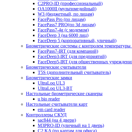
C2PRO-ID (профессиональный)
OA1000II (мультимедийный)
W3 (бюджетный, по лицам)
FacePass Pro (по лицам)
FacePass7 PRO(по 3d лицам)
FacePass7-4g (с модемом)
FaceDeep 3 (на 6000 лиц)
FaceDeep 5 (корпоративный, уличный)
Биометрические системы с контролем температуры 
FacePass7-IRT (для компаний)
FaceDeep3-IRT (для предприятий)
FaceDeep5-IRT (для общественных учреждени
Биометрические считыватели
T5S (дополнительный считыватель)
Биометрические замки
UltraLoq UL3
UltraLoq UL3-BT
Настольные биометрические сканеры
u bio reader
Настольные считыватели карт
em card reader
Контроллеры СКУД
sac844 (на 4 двери)
M3PRO-ID (уличный на 1 дверь)
C2 KA (по картам для офиса)