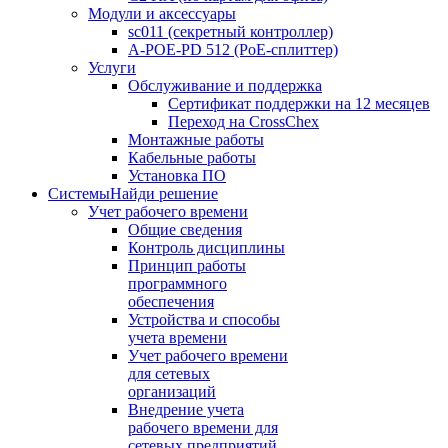
Модули и аксессуары
sc011 (секретный контроллер)
A-POE-PD 512 (PoE-сплиттер)
Услуги
Обслуживание и поддержка
Сертификат поддержки на 12 месяцев
Переход на CrossChex
Монтажные работы
Кабельные работы
Установка ПО
Системы
Найди решение
Учет рабочего времени
Общие сведения
Контроль дисциплины
Принцип работы
программного
обеспечения
Устройства и способы
учета времени
Учет рабочего времени
для сетевых
организаций
Внедрение учета
рабочего времени для
сетевых предприятий