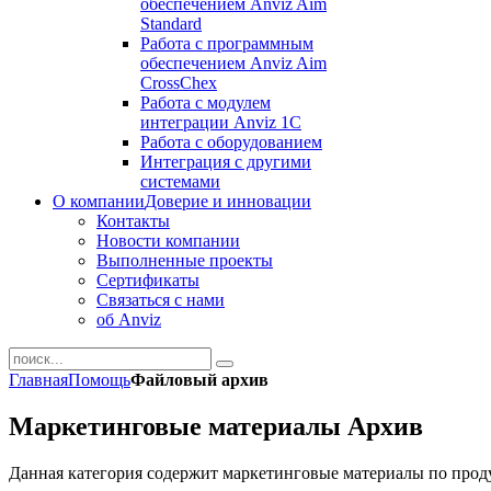
обеспечением Anviz Aim
Standard
Работа с программным
обеспечением Anviz Aim
CrossChex
Работа с модулем
интеграции Anviz 1C
Работа с оборудованием
Интеграция с другими
системами
О компании
Доверие и инновации
Контакты
Новости компании
Выполненные проекты
Сертификаты
Связаться с нами
об Anviz
Главная
Помощь
Файловый архив
Маркетинговые материалы Архив
Данная категория содержит маркетинговые материалы по про