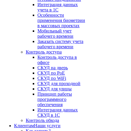
Интеграция данных
учета в 1С
Особенности
применения биометрии
в массовых проектах
Мобильный учет
рабочего времени
Заказать систему учета
рабочего времени
Контроль доступа
Контроль доступа в
офисе
СКУД на дверь
СКУД по PoE
СКУД по WiFi
СКУД для проходной
СКУД для улицы
Принцип работы
программного
обеспечения
Интеграция данных
СКУД в 1С
Контроль обхода
Клиентам
Наши услуги
Как купить?