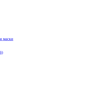
и маски
й)