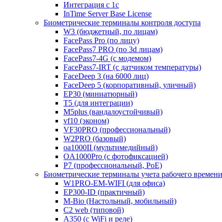
Интеграция с 1с
InTime Server Base License
Биометрические терминалы контроля доступа
W3 (бюджетный, по лицам)
FacePass Pro (по лицу)
FacePass7 PRO (по 3d лицам)
FacePass7-4G (с модемом)
FacePass7-IRT (с датчиком температуры)
FaceDeep 3 (на 6000 лиц)
FaceDeep 5 (корпоративный, уличный)
EP30 (миниатюрный)
T5 (для интеграции)
M5plus (вандалоустойчивый)
vf10 (эконом)
VF30PRO (профессиональный)
W2PRO (базовый)
oa1000II (мультимедийный)
OA1000Pro (с фотофиксацией)
P7 (профессиональный, PoE)
Биометрические терминалы учета рабочего времен
W1PRO-EM-WIFI (для офиса)
EP300-ID (практичный)
M-Bio (Настольный, мобильный)
С2 web (типовой)
A350 (с WiFi и реле)