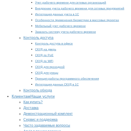
Учет рабочего времени для сетевых организаций
Внедрение учета рабочего времени для сетевых предприятий
Интеграция данных учета в 1С
Особенности применения биометрии в массовых проектах
Мобильный учет рабочего времени
Заказать систему учета рабочего времени
Контроль доступа
Контроль доступа в офисе
СКУД на дверь
СКУД по PoE
СКУД по WiFi
СКУД для проходной
СКУД для улицы
Принцип работы программного обеспечения
Интеграция данных СКУД в 1С
Контроль обхода
Клиентам
Наши услуги
Как купить?
Доставка
Демонстрационный комплект
Сервис и поддержка
Часто задаваемые вопросы