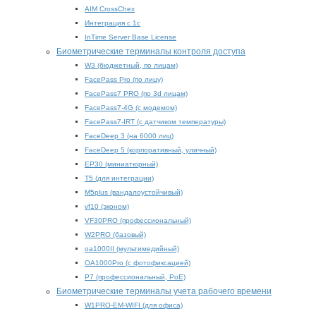
AIM CrossChex
Интеграция с 1с
InTime Server Base License
Биометрические терминалы контроля доступа
W3 (бюджетный, по лицам)
FacePass Pro (по лицу)
FacePass7 PRO (по 3d лицам)
FacePass7-4G (с модемом)
FacePass7-IRT (с датчиком температуры)
FaceDeep 3 (на 6000 лиц)
FaceDeep 5 (корпоративный, уличный)
EP30 (миниатюрный)
T5 (для интеграции)
M5plus (вандалоустойчивый)
vf10 (эконом)
VF30PRO (профессиональный)
W2PRO (базовый)
oa1000II (мультимедийный)
OA1000Pro (с фотофиксацией)
P7 (профессиональный, PoE)
Биометрические терминалы учета рабочего времени
W1PRO-EM-WIFI (для офиса)