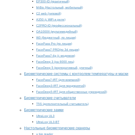
EP300-ID (практичный)
M-Bio (Настольный, мобильный)
С2 web (типовой)
A350 (с WiFi и реле)
C2PRO-ID (профессиональный)
OA1000II (мультимедийный)
W3 (бюджетный, по лицам)
FacePass Pro (по лицам)
FacePass7 PRO(по 3d лицам)
FacePass7-4g (с модемом)
FaceDeep 3 (на 6000 лиц)
FaceDeep 5 (корпоративный, уличный)
Биометрические системы с контролем температуры и маски
FacePass7-IRT (для компаний)
FaceDeep3-IRT (для предприятий)
FaceDeep5-IRT (для общественных учреждений)
Биометрические считыватели
T5S (дополнительный считыватель)
Биометрические замки
UltraLoq UL3
UltraLoq UL3-BT
Настольные биометрические сканеры
u bio reader