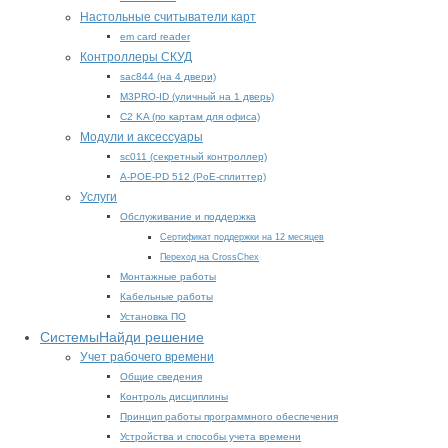
Настольные считыватели карт
em card reader
Контроллеры СКУД
sac844 (на 4 двери)
M3PRO-ID (уличный на 1 дверь)
C2 KA (по картам для офиса)
Модули и аксессуары
sc011 (секретный контроллер)
A-POE-PD 512 (PoE-сплиттер)
Услуги
Обслуживание и поддержка
Сертификат поддержки на 12 месяцев
Переход на CrossChex
Монтажные работы
Кабельные работы
Установка ПО
Системы
Найди решение
Учет рабочего времени
Общие сведения
Контроль дисциплины
Принцип работы программного обеспечения
Устройства и способы учета времени