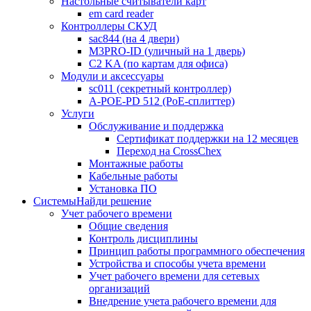
Настольные считыватели карт
em card reader
Контроллеры СКУД
sac844 (на 4 двери)
M3PRO-ID (уличный на 1 дверь)
C2 KA (по картам для офиса)
Модули и аксессуары
sc011 (секретный контроллер)
A-POE-PD 512 (PoE-сплиттер)
Услуги
Обслуживание и поддержка
Сертификат поддержки на 12 месяцев
Переход на CrossChex
Монтажные работы
Кабельные работы
Установка ПО
Системы
Найди решение
Учет рабочего времени
Общие сведения
Контроль дисциплины
Принцип работы программного обеспечения
Устройства и способы учета времени
Учет рабочего времени для сетевых
организаций
Внедрение учета рабочего времени для