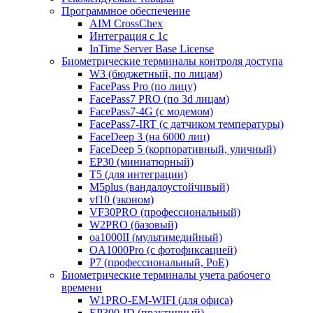
Программное обеспечение
AIM CrossChex
Интеграция с 1с
InTime Server Base License
Биометрические терминалы контроля доступа
W3 (бюджетный, по лицам)
FacePass Pro (по лицу)
FacePass7 PRO (по 3d лицам)
FacePass7-4G (с модемом)
FacePass7-IRT (с датчиком температуры)
FaceDeep 3 (на 6000 лиц)
FaceDeep 5 (корпоративный, уличный)
EP30 (миниатюрный)
T5 (для интеграции)
M5plus (вандалоустойчивый)
vf10 (эконом)
VF30PRO (профессиональный)
W2PRO (базовый)
oa1000II (мультимедийный)
OA1000Pro (с фотофиксацией)
P7 (профессиональный, PoE)
Биометрические терминалы учета рабочего
времени
W1PRO-EM-WIFI (для офиса)
EP300-ID (практичный)