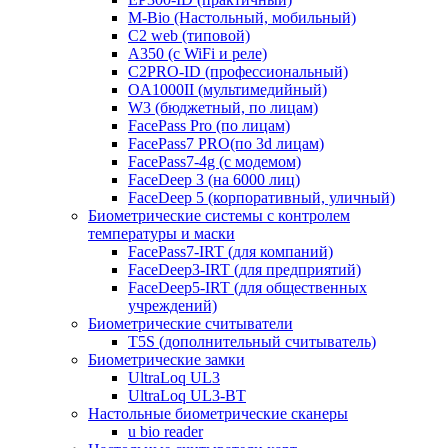
M-Bio (Настольный, мобильный)
С2 web (типовой)
A350 (с WiFi и реле)
C2PRO-ID (профессиональный)
OA1000II (мультимедийный)
W3 (бюджетный, по лицам)
FacePass Pro (по лицам)
FacePass7 PRO(по 3d лицам)
FacePass7-4g (с модемом)
FaceDeep 3 (на 6000 лиц)
FaceDeep 5 (корпоративный, уличный)
Биометрические системы с контролем
температуры и маски
FacePass7-IRT (для компаний)
FaceDeep3-IRT (для предприятий)
FaceDeep5-IRT (для общественных
учреждений)
Биометрические считыватели
T5S (дополнительный считыватель)
Биометрические замки
UltraLoq UL3
UltraLoq UL3-BT
Настольные биометрические сканеры
u bio reader