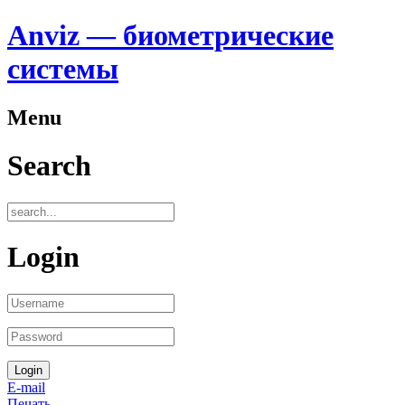
Anviz — биометрические
системы
Menu
Search
Login
E-mail
Печать