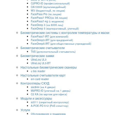
C2PRO-ID (профессиональный)
OA1000II (мультимедийный)
W3 (бюджетный, по лицам)
FacePass Pro (по лицам)
FacePass7 PRO(по 3d лицам)
FacePass7-4g (с модемом)
FaceDeep 3 (на 6000 лиц)
FaceDeep 5 (корпоративный, уличный)
Биометрические системы с контролем температуры и маски
FacePass7-IRT (для компаний)
FaceDeep3-IRT (для предприятий)
FaceDeep5-IRT (для общественных учреждений)
Биометрические считыватели
T5S (дополнительный считыватель)
Биометрические замки
UltraLoq UL3
UltraLoq UL3-BT
Настольные биометрические сканеры
u bio reader
Настольные считыватели карт
em card reader
Контроллеры СКУД
sac844 (на 4 двери)
M3PRO-ID (уличный на 1 дверь)
C2 KA (по картам для офиса)
Модули и аксессуары
sc011 (секретный контроллер)
A-POE-PD 512 (PoE-сплиттер)
Услуги
Обслуживание и поддержка