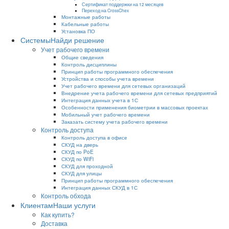
Сертификат поддержки на 12 месяцев
Переход на CrossChex
Монтажные работы
Кабельные работы
Установка ПО
Системы
Найди решение
Учет рабочего времени
Общие сведения
Контроль дисциплины
Принцип работы программного обеспечения
Устройства и способы учета времени
Учет рабочего времени для сетевых организаций
Внедрение учета рабочего времени для сетевых предприятий
Интеграция данных учета в 1С
Особенности применения биометрии в массовых проектах
Мобильный учет рабочего времени
Заказать систему учета рабочего времени
Контроль доступа
Контроль доступа в офисе
СКУД на дверь
СКУД по PoE
СКУД по WiFi
СКУД для проходной
СКУД для улицы
Принцип работы программного обеспечения
Интеграция данных СКУД в 1С
Контроль обхода
Клиентам
Наши услуги
Как купить?
Доставка