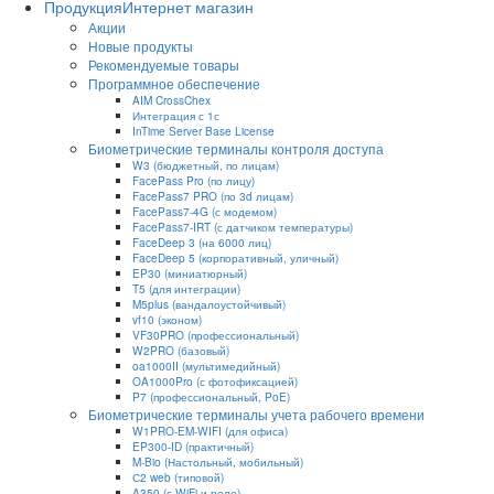
Продукция
Интернет магазин
Акции
Новые продукты
Рекомендуемые товары
Программное обеспечение
AIM CrossChex
Интеграция с 1с
InTime Server Base License
Биометрические терминалы контроля доступа
W3 (бюджетный, по лицам)
FacePass Pro (по лицу)
FacePass7 PRO (по 3d лицам)
FacePass7-4G (с модемом)
FacePass7-IRT (с датчиком температуры)
FaceDeep 3 (на 6000 лиц)
FaceDeep 5 (корпоративный, уличный)
EP30 (миниатюрный)
T5 (для интеграции)
M5plus (вандалоустойчивый)
vf10 (эконом)
VF30PRO (профессиональный)
W2PRO (базовый)
oa1000II (мультимедийный)
OA1000Pro (с фотофиксацией)
P7 (профессиональный, PoE)
Биометрические терминалы учета рабочего времени
W1PRO-EM-WIFI (для офиса)
EP300-ID (практичный)
M-Bio (Настольный, мобильный)
С2 web (типовой)
A350 (с WiFi и реле)