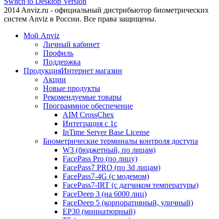
Switch to Desktop Version
2014 Anviz.ru - официальный дистрибьютор биометрических
систем Anviz в России. Все права защищены.
Мой Anviz
Личный кабинет
Профиль
Поддержка
Продукция
Интернет магазин
Акции
Новые продукты
Рекомендуемые товары
Программное обеспечение
AIM CrossChex
Интеграция с 1с
InTime Server Base License
Биометрические терминалы контроля доступа
W3 (бюджетный, по лицам)
FacePass Pro (по лицу)
FacePass7 PRO (по 3d лицам)
FacePass7-4G (с модемом)
FacePass7-IRT (с датчиком температуры)
FaceDeep 3 (на 6000 лиц)
FaceDeep 5 (корпоративный, уличный)
EP30 (миниатюрный)