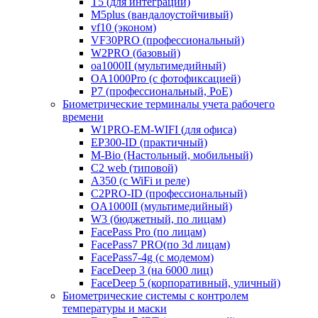
T5 (для интеграции)
M5plus (вандалоустойчивый)
vf10 (эконом)
VF30PRO (профессиональный)
W2PRO (базовый)
oa1000II (мультимедийный)
OA1000Pro (с фотофиксацией)
P7 (профессиональный, PoE)
Биометрические терминалы учета рабочего
времени
W1PRO-EM-WIFI (для офиса)
EP300-ID (практичный)
M-Bio (Настольный, мобильный)
С2 web (типовой)
A350 (с WiFi и реле)
C2PRO-ID (профессиональный)
OA1000II (мультимедийный)
W3 (бюджетный, по лицам)
FacePass Pro (по лицам)
FacePass7 PRO(по 3d лицам)
FacePass7-4g (с модемом)
FaceDeep 3 (на 6000 лиц)
FaceDeep 5 (корпоративный, уличный)
Биометрические системы с контролем
температуры и маски