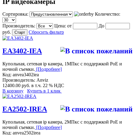
IP видеокамеры
Сортировка:
Количество:
Производитель:
Цена:
от
До
руб.
Сбросить фильтр
EA3402-IEA
Купольная, сетевая ip камера, 1МПкс с поддержкой PoE и
ночной съемки.
[Подробнее]
Код:
anvea3402iea
Производитель:
Anviz
12400.00 руб.
в т.ч. 22 % НДС
В корзину
Купить в 1 клик
EA2502-IREA
Купольная, сетевая ip камера, 2МПкс с поддержкой PoE и
ночной съемки.
[Подробнее]
Код:
anvea2502irea