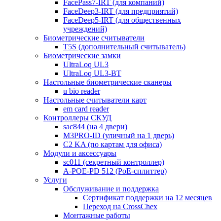
FacePass7-IRT (для компаний)
FaceDeep3-IRT (для предприятий)
FaceDeep5-IRT (для общественных
учреждений)
Биометрические считыватели
T5S (дополнительный считыватель)
Биометрические замки
UltraLoq UL3
UltraLoq UL3-BT
Настольные биометрические сканеры
u bio reader
Настольные считыватели карт
em card reader
Контроллеры СКУД
sac844 (на 4 двери)
M3PRO-ID (уличный на 1 дверь)
C2 KA (по картам для офиса)
Модули и аксессуары
sc011 (секретный контроллер)
A-POE-PD 512 (PoE-сплиттер)
Услуги
Обслуживание и поддержка
Сертификат поддержки на 12 месяцев
Переход на CrossChex
Монтажные работы