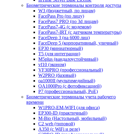
Биометрические терминалы контроля доступа
W3 (бюджетный, по лицам)
FacePass Pro (по лицу)
FacePass7 PRO (по 3d лицам)
FacePass7-4G (с модемом)
FacePass7-IRT (с датчиком температуры)
FaceDeep 3 (на 6000 лиц)
FaceDeep 5 (корпоративный, уличный)
EP30 (миниатюрный)
T5 (для интеграции)
M5plus (вандалоустойчивый)
vf10 (эконом)
VF30PRO (профессиональный)
W2PRO (базовый)
oa1000II (мультимедийный)
OA1000Pro (с фотофиксацией)
P7 (профессиональный, PoE)
Биометрические терминалы учета рабочего
времени
W1PRO-EM-WIFI (для офиса)
EP300-ID (практичный)
M-Bio (Настольный, мобильный)
С2 web (типовой)
A350 (с WiFi и реле)