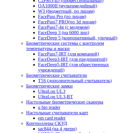
C2PRO-ID (профессиональный)
OA1000II (мультимедийный)
W3 (бюджетный, по лицам)
FacePass Pro (по лицам)
FacePass7 PRO(по 3d лицам)
FacePass7-4g (с модемом)
FaceDeep 3 (на 6000 лиц)
FaceDeep 5 (корпоративный, уличный)
Биометрические системы с контролем
температуры и маски
FacePass7-IRT (для компаний)
FaceDeep3-IRT (для предприятий)
FaceDeep5-IRT (для общественных
учреждений)
Биометрические считыватели
T5S (дополнительный считыватель)
Биометрические замки
UltraLoq UL3
UltraLoq UL3-BT
Настольные биометрические сканеры
u bio reader
Настольные считыватели карт
em card reader
Контроллеры СКУД
sac844 (на 4 двери)