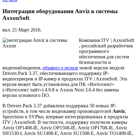
Интеграция оборудования Anviz в системы
AxxonSoft
вкл.
21 Март 2016
.
Компания ITV | AxxonSoft
, российский разработчик
программного
обеспечения для систем
безопасности и
видеонаблюдения,
объявил о релизе
новой версии модуля
Drivers Pack 3.37, обеспечивающего поддержку IP-
видеосерверов и IP-камер в продуктах ITV | AxxonSoft. Эта
версия может быть установлена для ПК «Интеллект»
(«Интеллект лайт») 4.9.8 и Axxon Next 3.6.4 без замены
версии основного ПО.
В Drivers Pack 3.37 добавлена поддержка 50 новых IP-
устройств, в том числе видеокамер производителей
Anviz
,
Spezvision и SVPlus, впервые интегрированных в продукты
ITV | AxxonSoft. В частности, поддержку получили камеры
Anviz OP1408-IE, Anviz OP1508-IE, Anviz OP1708-IE, Anviz
SH1530-I, Anviz SU1408-E, Anviz SU1508-E, Anviz TO1408-IE,