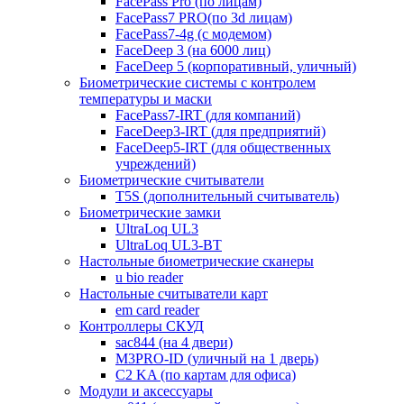
FacePass Pro (по лицам)
FacePass7 PRO(по 3d лицам)
FacePass7-4g (с модемом)
FaceDeep 3 (на 6000 лиц)
FaceDeep 5 (корпоративный, уличный)
Биометрические системы с контролем
температуры и маски
FacePass7-IRT (для компаний)
FaceDeep3-IRT (для предприятий)
FaceDeep5-IRT (для общественных
учреждений)
Биометрические считыватели
T5S (дополнительный считыватель)
Биометрические замки
UltraLoq UL3
UltraLoq UL3-BT
Настольные биометрические сканеры
u bio reader
Настольные считыватели карт
em card reader
Контроллеры СКУД
sac844 (на 4 двери)
M3PRO-ID (уличный на 1 дверь)
C2 KA (по картам для офиса)
Модули и аксессуары