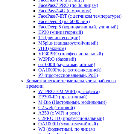
FacePass7 PRO (по 3d лицам)
FacePass7-4G (с модемом)
FacePass7-IRT (с датчиком температуры)
FaceDeep 3 (на 6000 лиц)
FaceDeep 5 (корпоративный, уличный)
EP30 (миниатюрный)
T5 (для интеграции)
M5plus (вандалоустойчивый)
vf10 (эконом)
VF30PRO (профессиональный)
W2PRO (базовый)
oa1000II (мультимедийный)
OA1000Pro (с фотофиксацией)
P7 (профессиональный, PoE)
Биометрические терминалы учета рабочего
времени
W1PRO-EM-WIFI (для офиса)
EP300-ID (практичный)
M-Bio (Настольный, мобильный)
С2 web (типовой)
A350 (с WiFi и реле)
C2PRO-ID (профессиональный)
OA1000II (мультимедийный)
W3 (бюджетный, по лицам)