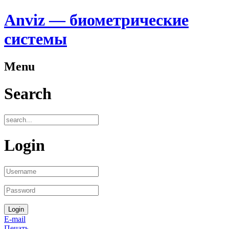
Anviz — биометрические
системы
Menu
Search
Login
E-mail
Печать