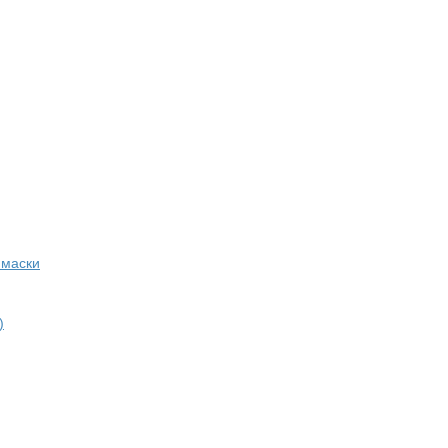
 маски
)