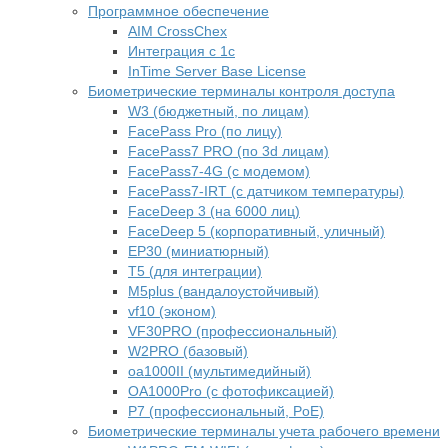
Программное обеспечение
AIM CrossChex
Интеграция с 1с
InTime Server Base License
Биометрические терминалы контроля доступа
W3 (бюджетный, по лицам)
FacePass Pro (по лицу)
FacePass7 PRO (по 3d лицам)
FacePass7-4G (с модемом)
FacePass7-IRT (с датчиком температуры)
FaceDeep 3 (на 6000 лиц)
FaceDeep 5 (корпоративный, уличный)
EP30 (миниатюрный)
T5 (для интеграции)
M5plus (вандалоустойчивый)
vf10 (эконом)
VF30PRO (профессиональный)
W2PRO (базовый)
oa1000II (мультимедийный)
OA1000Pro (с фотофиксацией)
P7 (профессиональный, PoE)
Биометрические терминалы учета рабочего времени