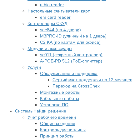
u bio reader
Настольные считыватели карт
em card reader
Контроллеры СКУД
sac844 (на 4 двери)
M3PRO-ID (уличный на 1 дверь)
C2 KA (по картам для офиса)
Модули и аксессуары
sc011 (секретный контроллер)
A-POE-PD 512 (PoE-сплиттер)
Услуги
Обслуживание и поддержка
Сертификат поддержки на 12 месяцев
Переход на CrossChex
Монтажные работы
Кабельные работы
Установка ПО
Системы
Найди решение
Учет рабочего времени
Общие сведения
Контроль дисциплины
Принцип работы