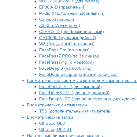
W1PRO-EM-WIFI (для офиса)
EP300-ID (практичный)
M-Bio (Настольный, мобильный)
С2 web (типовой)
A350 (с WiFi и реле)
C2PRO-ID (профессиональный)
OA1000II (мультимедийный)
W3 (бюджетный, по лицам)
FacePass Pro (по лицам)
FacePass7 PRO(по 3d лицам)
FacePass7-4g (с модемом)
FaceDeep 3 (на 6000 лиц)
FaceDeep 5 (корпоративный, уличный)
Биометрические системы с контролем температуры и
FacePass7-IRT (для компаний)
FaceDeep3-IRT (для предприятий)
FaceDeep5-IRT (для общественных учреждений
Биометрические считыватели
T5S (дополнительный считыватель)
Биометрические замки
UltraLoq UL3
UltraLoq UL3-BT
Настольные биометрические сканеры