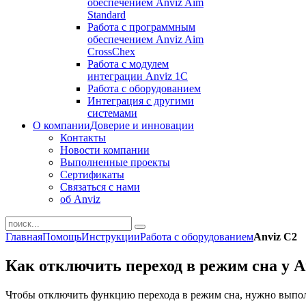
обеспечением Anviz Aim
Standard
Работа с программным
обеспечением Anviz Aim
CrossChex
Работа с модулем
интеграции Anviz 1C
Работа с оборудованием
Интеграция с другими
системами
О компании
Доверие и инновации
Контакты
Новости компании
Выполненные проекты
Сертификаты
Связаться с нами
об Anviz
Главная
Помощь
Инструкции
Работа с оборудованием
Anviz C2
Как отключить переход в режим сна у A
Чтобы отключить функцию перехода в режим сна, нужно выпо