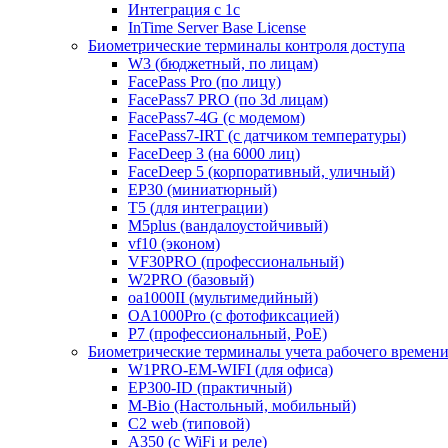
Интеграция с 1с
InTime Server Base License
Биометрические терминалы контроля доступа
W3 (бюджетный, по лицам)
FacePass Pro (по лицу)
FacePass7 PRO (по 3d лицам)
FacePass7-4G (с модемом)
FacePass7-IRT (с датчиком температуры)
FaceDeep 3 (на 6000 лиц)
FaceDeep 5 (корпоративный, уличный)
EP30 (миниатюрный)
T5 (для интеграции)
M5plus (вандалоустойчивый)
vf10 (эконом)
VF30PRO (профессиональный)
W2PRO (базовый)
oa1000II (мультимедийный)
OA1000Pro (с фотофиксацией)
P7 (профессиональный, PoE)
Биометрические терминалы учета рабочего времен
W1PRO-EM-WIFI (для офиса)
EP300-ID (практичный)
M-Bio (Настольный, мобильный)
С2 web (типовой)
A350 (с WiFi и реле)