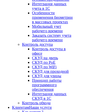
Интеграция данных
учета в 1С
Особенности
применения биометрии
в массовых проектах
Мобильный учет
рабочего времени
Заказать систему учета
рабочего времени
Контроль доступа
Контроль доступа в
офисе
СКУД на дверь
СКУД по PoE
СКУД по WiFi
СКУД для проходной
СКУД для улицы
Принцип работы
программного
обеспечения
Интеграция данных
СКУД в 1С
Контроль обхода
Клиентам
Наши услуги
Как купить?