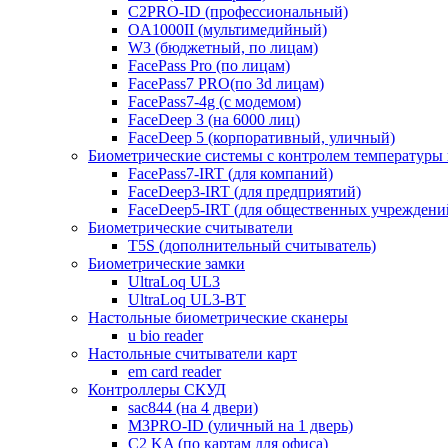
C2PRO-ID (профессиональный)
OA1000II (мультимедийный)
W3 (бюджетный, по лицам)
FacePass Pro (по лицам)
FacePass7 PRO(по 3d лицам)
FacePass7-4g (с модемом)
FaceDeep 3 (на 6000 лиц)
FaceDeep 5 (корпоративный, уличный)
Биометрические системы с контролем температуры 
FacePass7-IRT (для компаний)
FaceDeep3-IRT (для предприятий)
FaceDeep5-IRT (для общественных учреждени
Биометрические считыватели
T5S (дополнительный считыватель)
Биометрические замки
UltraLoq UL3
UltraLoq UL3-BT
Настольные биометрические сканеры
u bio reader
Настольные считыватели карт
em card reader
Контроллеры СКУД
sac844 (на 4 двери)
M3PRO-ID (уличный на 1 дверь)
C2 KA (по картам для офиса)