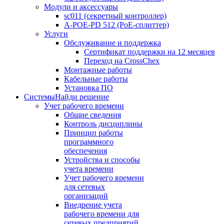
Модули и аксессуары
sc011 (секретный контроллер)
A-POE-PD 512 (PoE-сплиттер)
Услуги
Обслуживание и поддержка
Сертификат поддержки на 12 месяцев
Переход на CrossChex
Монтажные работы
Кабельные работы
Установка ПО
Системы
Найди решение
Учет рабочего времени
Общие сведения
Контроль дисциплины
Принцип работы
программного
обеспечения
Устройства и способы
учета времени
Учет рабочего времени
для сетевых
организаций
Внедрение учета
рабочего времени для
сетевых предприятий