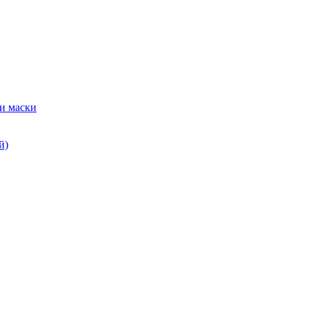
и маски
й)