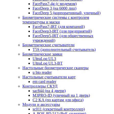
FacePass7-4g (с модемом)
FaceDeep 3 (на 6000 лиц)
FaceDeep 5 (корпоративный, уличный)
Биометрические системы с контролем
температуры и маски
FacePass7-IRT (для компаний)
FaceDeep3-IRT (для предприятий)
FaceDeep5-IRT (для общественных
учреждений)
Биометрические считыватели
T5S (дополнительный считыватель)
Биометрические замки
UltraLoq UL3
UltraLoq UL3-BT
Настольные биометрические сканеры
u bio reader
Настольные считыватели карт
em card reader
Контроллеры СКУД
sac844 (на 4 двери)
M3PRO-ID (уличный на 1 дверь)
C2 KA (по картам для офиса)
Модули и аксессуары
sc011 (секретный контроллер)
A-POE-PD 512 (PoE-сплиттер)