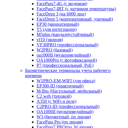
FacePass7-4G (с модемом)
FacePass7-IRT (с датчиком температуры)
FaceDeep 3 (на 6000 лиц)
FaceDeep 5 (корпоративный, уличный)
EP30 (миниатюрный)
T5 (для интеграции)
M5plus (вандалоустойчивый)
vf10 (эконом)
VF30PRO (профессиональный)
W2PRO (базовый)
oa1000II (мультимедийный)
OA1000Pro (с фотофиксацией)
P7 (профессиональный, PoE)
Биометрические терминалы учета рабочего
времени
W1PRO-EM-WIFI (для офиса)
EP300-ID (практичный)
M-Bio (Настольный, мобильный)
С2 web (типовой)
A350 (с WiFi и реле)
C2PRO-ID (профессиональный)
OA1000II (мультимедийный)
W3 (бюджетный, по лицам)
FacePass Pro (по лицам)
FacePass7 PRO(по 3d лицам)