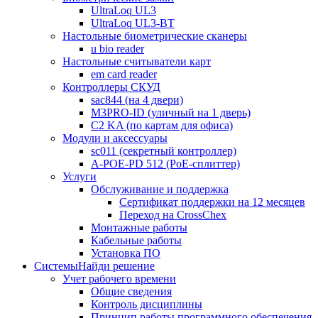
UltraLoq UL3
UltraLoq UL3-BT
Настольные биометрические сканеры
u bio reader
Настольные считыватели карт
em card reader
Контроллеры СКУД
sac844 (на 4 двери)
M3PRO-ID (уличный на 1 дверь)
C2 KA (по картам для офиса)
Модули и аксессуары
sc011 (секретный контроллер)
A-POE-PD 512 (PoE-сплиттер)
Услуги
Обслуживание и поддержка
Сертификат поддержки на 12 месяцев
Переход на CrossChex
Монтажные работы
Кабельные работы
Установка ПО
Системы
Найди решение
Учет рабочего времени
Общие сведения
Контроль дисциплины
Принцип работы программного обеспечения