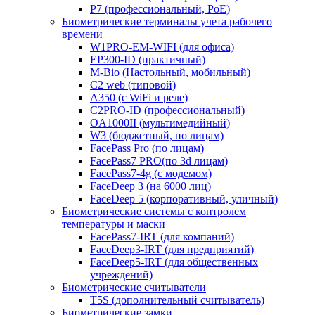
P7 (профессиональный, PoE)
Биометрические терминалы учета рабочего
времени
W1PRO-EM-WIFI (для офиса)
EP300-ID (практичный)
M-Bio (Настольный, мобильный)
С2 web (типовой)
A350 (с WiFi и реле)
C2PRO-ID (профессиональный)
OA1000II (мультимедийный)
W3 (бюджетный, по лицам)
FacePass Pro (по лицам)
FacePass7 PRO(по 3d лицам)
FacePass7-4g (с модемом)
FaceDeep 3 (на 6000 лиц)
FaceDeep 5 (корпоративный, уличный)
Биометрические системы с контролем
температуры и маски
FacePass7-IRT (для компаний)
FaceDeep3-IRT (для предприятий)
FaceDeep5-IRT (для общественных
учреждений)
Биометрические считыватели
T5S (дополнительный считыватель)
Биометрические замки