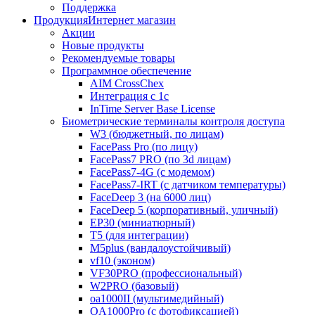
Поддержка
Продукция
Интернет магазин
Акции
Новые продукты
Рекомендуемые товары
Программное обеспечение
AIM CrossChex
Интеграция с 1с
InTime Server Base License
Биометрические терминалы контроля доступа
W3 (бюджетный, по лицам)
FacePass Pro (по лицу)
FacePass7 PRO (по 3d лицам)
FacePass7-4G (с модемом)
FacePass7-IRT (с датчиком температуры)
FaceDeep 3 (на 6000 лиц)
FaceDeep 5 (корпоративный, уличный)
EP30 (миниатюрный)
T5 (для интеграции)
M5plus (вандалоустойчивый)
vf10 (эконом)
VF30PRO (профессиональный)
W2PRO (базовый)
oa1000II (мультимедийный)
OA1000Pro (с фотофиксацией)