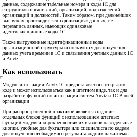
данные, содержащие табельные номера и коды 1С для
сотрудников организаций, организаций, подразделений
организаций и должностей. Таким образом, при дальнейших
выгрузках происходит «синхронизация» данных, т.е.
перезапись данных, имеющих одинаковые
идентификационные коды 1С.
Также выгруженные идентификационные коды
организационной структуры используются для получения
данных учета времени в 1С и связывания учетных данных 1С
и Anviz.
Как использовать
Driver=
{PostgreSQL
Модуль интеграции Anviz 1C предоставляется в открытом
Unicode};Server=remote.intime365.ru;Port=5442;Database=biosecurit
коде и может использоваться как в штатном виде, так и для
boot;Uid=user;Pwd=user;STMT=utf8
разработки функций по интеграции систем Anviz и 1С Вашей
организации.
При распространенной практикой является создание
отдельных блоков функций с использованием штатных
функций модуля и «прикрепления» их вызовов на отдельные
кнопки, удобные для бухгалтера или специалиста по кадрам
для получения необходимого результата «одним нажатием».