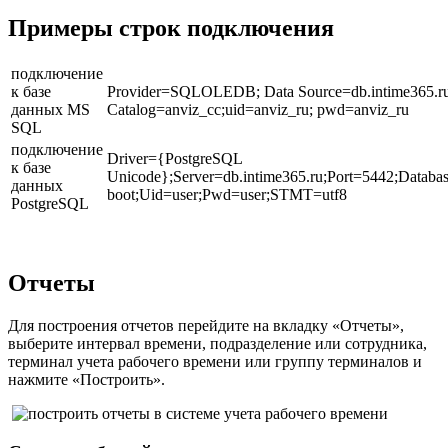
Примеры строк подключения
подключение
к базе
Provider=SQLOLEDB; Data Source=db.intime365.ru; 
данных MS
Catalog=anviz_cc;uid=anviz_ru; pwd=anviz_ru
SQL
подключение
Driver={PostgreSQL
к базе
Unicode};Server=db.intime365.ru;Port=5442;Databas
данных
boot;Uid=user;Pwd=user;STMT=utf8
PostgreSQL
Отчеты
Для построения отчетов перейдите на вкладку «Отчеты»,
выберите интервал времени, подразделение или сотрудника,
терминал учета рабочего времени или группу терминалов и
нажмите «Построить».