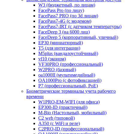
W3 (бюджетный, по лицам)
FacePass Pro (по лицу)
FacePass7 PRO (по 3d лицам)
FacePass7-4G (с модемом)
FacePass7-IRT (с датчиком температуры)
FaceDeep 3 (на 6000 лиц)
FaceDeep 5 (корпоративный, уличный)
EP30 (миниатюрный)
T5 (для интеграции)
M5plus (вандалоустойчивый)
vf10 (эконом)
VF30PRO (профессиональный)
W2PRO (базовый)
oa1000II (мультимедийный)
OA1000Pro (с фотофиксацией)
P7 (профессиональный, PoE)
Биометрические терминалы учета рабочего
времени
W1PRO-EM-WIFI (для офиса)
EP300-ID (практичный)
M-Bio (Настольный, мобильный)
С2 web (типовой)
A350 (с WiFi и реле)
C2PRO-ID (профессиональный)