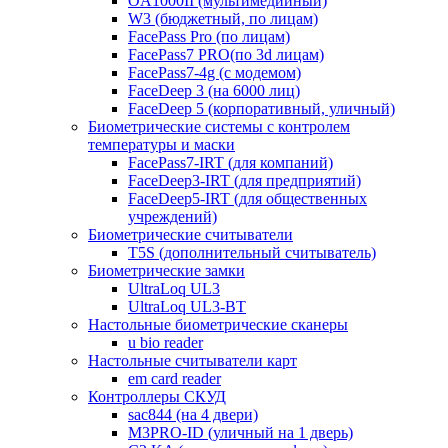
OA1000II (мультимедийный)
W3 (бюджетный, по лицам)
FacePass Pro (по лицам)
FacePass7 PRO(по 3d лицам)
FacePass7-4g (с модемом)
FaceDeep 3 (на 6000 лиц)
FaceDeep 5 (корпоративный, уличный)
Биометрические системы с контролем
температуры и маски
FacePass7-IRT (для компаний)
FaceDeep3-IRT (для предприятий)
FaceDeep5-IRT (для общественных
учреждений)
Биометрические считыватели
T5S (дополнительный считыватель)
Биометрические замки
UltraLoq UL3
UltraLoq UL3-BT
Настольные биометрические сканеры
u bio reader
Настольные считыватели карт
em card reader
Контроллеры СКУД
sac844 (на 4 двери)
M3PRO-ID (уличный на 1 дверь)