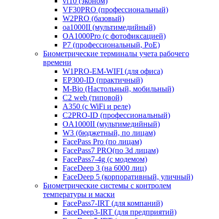
vf10 (эконом)
VF30PRO (профессиональный)
W2PRO (базовый)
oa1000II (мультимедийный)
OA1000Pro (с фотофиксацией)
P7 (профессиональный, PoE)
Биометрические терминалы учета рабочего
времени
W1PRO-EM-WIFI (для офиса)
EP300-ID (практичный)
M-Bio (Настольный, мобильный)
С2 web (типовой)
A350 (с WiFi и реле)
C2PRO-ID (профессиональный)
OA1000II (мультимедийный)
W3 (бюджетный, по лицам)
FacePass Pro (по лицам)
FacePass7 PRO(по 3d лицам)
FacePass7-4g (с модемом)
FaceDeep 3 (на 6000 лиц)
FaceDeep 5 (корпоративный, уличный)
Биометрические системы с контролем
температуры и маски
FacePass7-IRT (для компаний)
FaceDeep3-IRT (для предприятий)