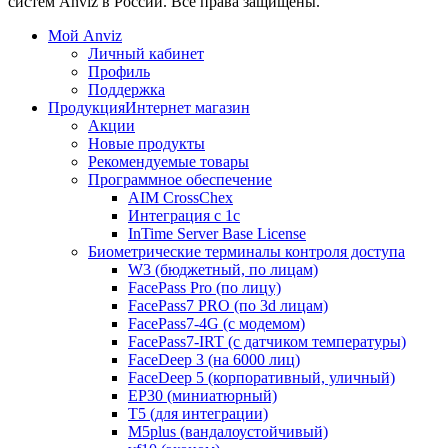
систем Anviz в России. Все права защищены.
Мой Anviz
Личный кабинет
Профиль
Поддержка
Продукция
Интернет магазин
Акции
Новые продукты
Рекомендуемые товары
Программное обеспечение
AIM CrossChex
Интеграция с 1с
InTime Server Base License
Биометрические терминалы контроля доступа
W3 (бюджетный, по лицам)
FacePass Pro (по лицу)
FacePass7 PRO (по 3d лицам)
FacePass7-4G (с модемом)
FacePass7-IRT (с датчиком температуры)
FaceDeep 3 (на 6000 лиц)
FaceDeep 5 (корпоративный, уличный)
EP30 (миниатюрный)
T5 (для интеграции)
M5plus (вандалоустойчивый)