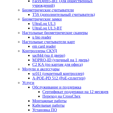
FaceDeep5-IRT (для общественных
учреждений)
Биометрические считыватели
T5S (дополнительный считыватель)
Биометрические замки
UltraLoq UL3
UltraLoq UL3-BT
Настольные биометрические сканеры
u bio reader
Настольные считыватели карт
em card reader
Контроллеры СКУД
sac844 (на 4 двери)
M3PRO-ID (уличный на 1 дверь)
C2 KA (по картам для офиса)
Модули и аксессуары
sc011 (секретный контроллер)
A-POE-PD 512 (PoE-сплиттер)
Услуги
Обслуживание и поддержка
Сертификат поддержки на 12 месяцев
Переход на CrossChex
Монтажные работы
Кабельные работы
Установка ПО