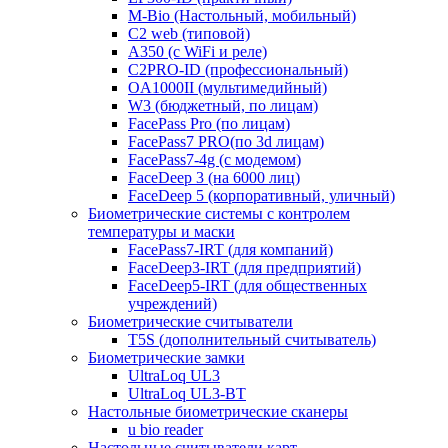
M-Bio (Настольный, мобильный)
С2 web (типовой)
A350 (с WiFi и реле)
C2PRO-ID (профессиональный)
OA1000II (мультимедийный)
W3 (бюджетный, по лицам)
FacePass Pro (по лицам)
FacePass7 PRO(по 3d лицам)
FacePass7-4g (с модемом)
FaceDeep 3 (на 6000 лиц)
FaceDeep 5 (корпоративный, уличный)
Биометрические системы с контролем
температуры и маски
FacePass7-IRT (для компаний)
FaceDeep3-IRT (для предприятий)
FaceDeep5-IRT (для общественных
учреждений)
Биометрические считыватели
T5S (дополнительный считыватель)
Биометрические замки
UltraLoq UL3
UltraLoq UL3-BT
Настольные биометрические сканеры
u bio reader
Настольные считыватели карт