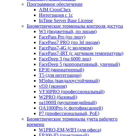
Программное обеспечение
AIM CrossChex
Интеграция с 1с
InTime Server Base License
Биометрические терминалы контроля доступа
W3 (бюджетный, по лицам)
FacePass Pro (по лицу)
FacePass7 PRO (по 3d лицам)
FacePass7-4G (с модемом)
FacePass7-IRT (с датчиком температуры)
FaceDeep 3 (на 6000 лиц)
FaceDeep 5 (корпоративный, уличный)
EP30 (миниатюрный)
T5 (для интеграции)
M5plus (вандалоустойчивый)
vf10 (эконом)
VF30PRO (профессиональный)
W2PRO (базовый)
oa1000II (мультимедийный)
OA1000Pro (с фотофиксацией)
P7 (профессиональный, PoE)
Биометрические терминалы учета рабочего
времени
W1PRO-EM-WIFI (для офиса)
EP300-ID (практичный)