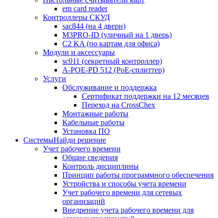
em card reader
Контроллеры СКУД
sac844 (на 4 двери)
M3PRO-ID (уличный на 1 дверь)
C2 KA (по картам для офиса)
Модули и аксессуары
sc011 (секретный контроллер)
A-POE-PD 512 (PoE-сплиттер)
Услуги
Обслуживание и поддержка
Сертификат поддержки на 12 месяцев
Переход на CrossChex
Монтажные работы
Кабельные работы
Установка ПО
Системы
Найди решение
Учет рабочего времени
Общие сведения
Контроль дисциплины
Принцип работы программного обеспечения
Устройства и способы учета времени
Учет рабочего времени для сетевых
организаций
Внедрение учета рабочего времени для