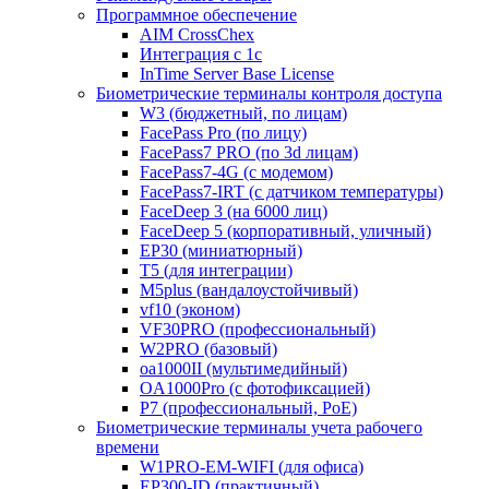
Программное обеспечение
AIM CrossChex
Интеграция с 1с
InTime Server Base License
Биометрические терминалы контроля доступа
W3 (бюджетный, по лицам)
FacePass Pro (по лицу)
FacePass7 PRO (по 3d лицам)
FacePass7-4G (с модемом)
FacePass7-IRT (с датчиком температуры)
FaceDeep 3 (на 6000 лиц)
FaceDeep 5 (корпоративный, уличный)
EP30 (миниатюрный)
T5 (для интеграции)
M5plus (вандалоустойчивый)
vf10 (эконом)
VF30PRO (профессиональный)
W2PRO (базовый)
oa1000II (мультимедийный)
OA1000Pro (с фотофиксацией)
P7 (профессиональный, PoE)
Биометрические терминалы учета рабочего
времени
W1PRO-EM-WIFI (для офиса)
EP300-ID (практичный)