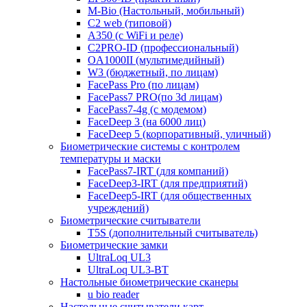
M-Bio (Настольный, мобильный)
С2 web (типовой)
A350 (с WiFi и реле)
C2PRO-ID (профессиональный)
OA1000II (мультимедийный)
W3 (бюджетный, по лицам)
FacePass Pro (по лицам)
FacePass7 PRO(по 3d лицам)
FacePass7-4g (с модемом)
FaceDeep 3 (на 6000 лиц)
FaceDeep 5 (корпоративный, уличный)
Биометрические системы с контролем
температуры и маски
FacePass7-IRT (для компаний)
FaceDeep3-IRT (для предприятий)
FaceDeep5-IRT (для общественных
учреждений)
Биометрические считыватели
T5S (дополнительный считыватель)
Биометрические замки
UltraLoq UL3
UltraLoq UL3-BT
Настольные биометрические сканеры
u bio reader
Настольные считыватели карт