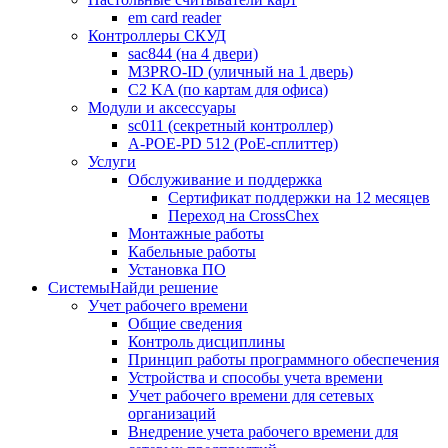
em card reader
Контроллеры СКУД
sac844 (на 4 двери)
M3PRO-ID (уличный на 1 дверь)
C2 KA (по картам для офиса)
Модули и аксессуары
sc011 (секретный контроллер)
A-POE-PD 512 (PoE-сплиттер)
Услуги
Обслуживание и поддержка
Сертификат поддержки на 12 месяцев
Переход на CrossChex
Монтажные работы
Кабельные работы
Установка ПО
Системы
Найди решение
Учет рабочего времени
Общие сведения
Контроль дисциплины
Принцип работы программного обеспечения
Устройства и способы учета времени
Учет рабочего времени для сетевых
организаций
Внедрение учета рабочего времени для