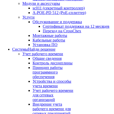
Модули и аксессуары
sc011 (секретный контроллер)
A-POE-PD 512 (PoE-сплиттер)
Услуги
Обслуживание и поддержка
Сертификат поддержки на 12 месяцев
Переход на CrossChex
Монтажные работы
Кабельные работы
Установка ПО
Системы
Найди решение
Учет рабочего времени
Общие сведения
Контроль дисциплины
Принцип работы
программного
обеспечения
Устройства и способы
учета времени
Учет рабочего времени
для сетевых
организаций
Внедрение учета
рабочего времени для
сетевых предприятий