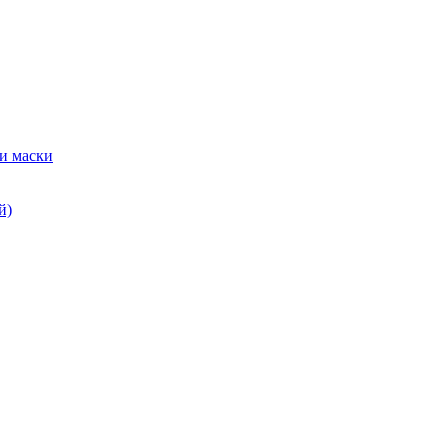
и маски
й)