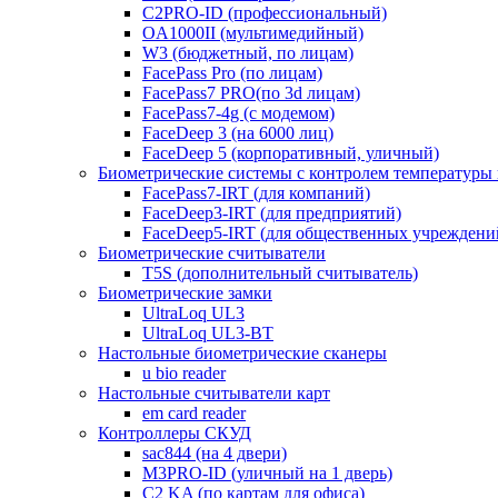
C2PRO-ID (профессиональный)
OA1000II (мультимедийный)
W3 (бюджетный, по лицам)
FacePass Pro (по лицам)
FacePass7 PRO(по 3d лицам)
FacePass7-4g (с модемом)
FaceDeep 3 (на 6000 лиц)
FaceDeep 5 (корпоративный, уличный)
Биометрические системы с контролем температуры 
FacePass7-IRT (для компаний)
FaceDeep3-IRT (для предприятий)
FaceDeep5-IRT (для общественных учреждени
Биометрические считыватели
T5S (дополнительный считыватель)
Биометрические замки
UltraLoq UL3
UltraLoq UL3-BT
Настольные биометрические сканеры
u bio reader
Настольные считыватели карт
em card reader
Контроллеры СКУД
sac844 (на 4 двери)
M3PRO-ID (уличный на 1 дверь)
C2 KA (по картам для офиса)