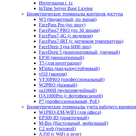
Интеграция с 1с
InTime Server Base License
Биометрические терминалы контроля доступа
W3 (бюджетный, по лицам)
FacePass Pro (по лицу)
FacePass7 PRO (по 3d лицам)
FacePass7-4G (с модемом)
FacePass7-IRT (с датчиком температуры)
FaceDeep 3 (на 6000 лиц)
FaceDeep 5 (корпоративный, уличный)
EP30 (миниатюрный)
T5 (для интеграции)
M5plus (вандалоустойчивый)
vf10 (эконом)
VF30PRO (профессиональный)
W2PRO (базовый)
oa1000II (мультимедийный)
OA1000Pro (с фотофиксацией)
P7 (профессиональный, PoE)
Биометрические терминалы учета рабочего времен
W1PRO-EM-WIFI (для офиса)
EP300-ID (практичный)
M-Bio (Настольный, мобильный)
С2 web (типовой)
A350 (с WiFi и реле)