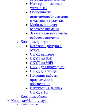
Интеграция данных
учета в 1С
Особенности
применения биометрии
в массовых проектах
Мобильный учет
рабочего времени
Заказать систему учета
рабочего времени
Контроль доступа
Контроль доступа в
офисе
СКУД на дверь
СКУД по PoE
СКУД по WiFi
СКУД для проходной
СКУД для улицы
Принцип работы
программного
обеспечения
Интеграция данных
СКУД в 1С
Контроль обхода
Клиентам
Наши услуги
Как купить?