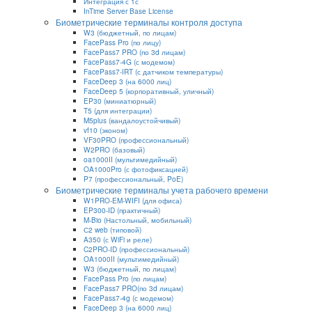
Интеграция с 1с
InTime Server Base License
Биометрические терминалы контроля доступа
W3 (бюджетный, по лицам)
FacePass Pro (по лицу)
FacePass7 PRO (по 3d лицам)
FacePass7-4G (с модемом)
FacePass7-IRT (с датчиком температуры)
FaceDeep 3 (на 6000 лиц)
FaceDeep 5 (корпоративный, уличный)
EP30 (миниатюрный)
T5 (для интеграции)
M5plus (вандалоустойчивый)
vf10 (эконом)
VF30PRO (профессиональный)
W2PRO (базовый)
oa1000II (мультимедийный)
OA1000Pro (с фотофиксацией)
P7 (профессиональный, PoE)
Биометрические терминалы учета рабочего времени
W1PRO-EM-WIFI (для офиса)
EP300-ID (практичный)
M-Bio (Настольный, мобильный)
С2 web (типовой)
A350 (с WiFi и реле)
C2PRO-ID (профессиональный)
OA1000II (мультимедийный)
W3 (бюджетный, по лицам)
FacePass Pro (по лицам)
FacePass7 PRO(по 3d лицам)
FacePass7-4g (с модемом)
FaceDeep 3 (на 6000 лиц)