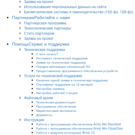
Заявка на проект
Использование персональных данных на сайте
Биометрические системы и законодательство (152-фз, 128-фз)
Партнерам
Работайте с нами
Партнерская программа
Технологические партнеры
Стать партнером
Заявка на проект
Помощь
Сервис и поддержка
Техническая поддержка
С чего начать?
Регламент технической поддержки
Заявка на техническую поддержку
Порядок публикации обновлений ПО
Предоставление программного обеспечения устройств
Услуги по технической поддержке
Решение одной заявки в техническую поддержку
Сертификат поддержки на 12 месяцев
Настройка сервера
Настройка рабочей станции
Файловый архив
Техническая документация
Программное обеспечение
Маркетинговые материалы
Документы
Инструкции
Работа с программным обеспечением Anviz Aim Standard
Работа с программным обеспечением Anviz Aim CrossChex
Работа с модулем интеграции Anviz 1C