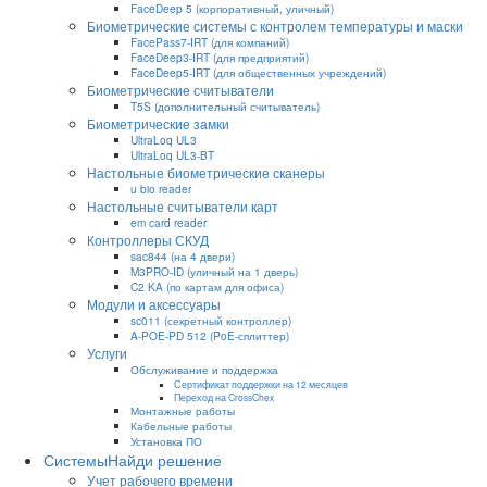
FaceDeep 5 (корпоративный, уличный)
Биометрические системы с контролем температуры и маски
FacePass7-IRT (для компаний)
FaceDeep3-IRT (для предприятий)
FaceDeep5-IRT (для общественных учреждений)
Биометрические считыватели
T5S (дополнительный считыватель)
Биометрические замки
UltraLoq UL3
UltraLoq UL3-BT
Настольные биометрические сканеры
u bio reader
Настольные считыватели карт
em card reader
Контроллеры СКУД
sac844 (на 4 двери)
M3PRO-ID (уличный на 1 дверь)
C2 KA (по картам для офиса)
Модули и аксессуары
sc011 (секретный контроллер)
A-POE-PD 512 (PoE-сплиттер)
Услуги
Обслуживание и поддержка
Сертификат поддержки на 12 месяцев
Переход на CrossChex
Монтажные работы
Кабельные работы
Установка ПО
Системы
Найди решение
Учет рабочего времени