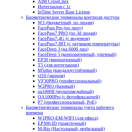
AIM CrossChex
Интеграция с 1с
InTime Server Base License
Биометрические терминалы контроля доступа
W3 (бюджетный, по лицам)
FacePass Pro (по лицу)
FacePass7 PRO (по 3d лицам)
FacePass7-4G (с модемом)
FacePass7-IRT (с датчиком температуры)
FaceDeep 3 (на 6000 лиц)
FaceDeep 5 (корпоративный, уличный)
EP30 (миниатюрный)
T5 (для интеграции)
M5plus (вандалоустойчивый)
vf10 (эконом)
VF30PRO (профессиональный)
W2PRO (базовый)
oa1000II (мультимедийный)
OA1000Pro (с фотофиксацией)
P7 (профессиональный, PoE)
Биометрические терминалы учета рабочего
времени
W1PRO-EM-WIFI (для офиса)
EP300-ID (практичный)
M-Bio (Настольный, мобильный)