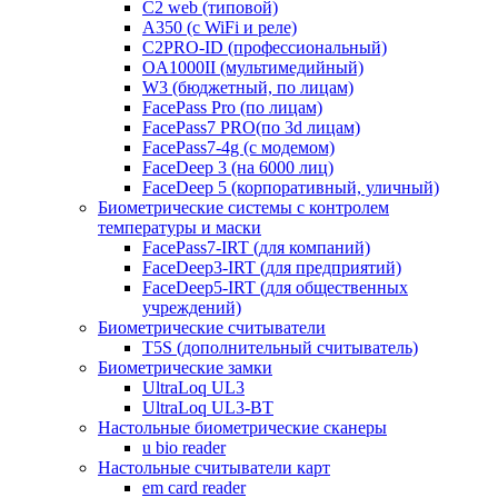
С2 web (типовой)
A350 (с WiFi и реле)
C2PRO-ID (профессиональный)
OA1000II (мультимедийный)
W3 (бюджетный, по лицам)
FacePass Pro (по лицам)
FacePass7 PRO(по 3d лицам)
FacePass7-4g (с модемом)
FaceDeep 3 (на 6000 лиц)
FaceDeep 5 (корпоративный, уличный)
Биометрические системы с контролем
температуры и маски
FacePass7-IRT (для компаний)
FaceDeep3-IRT (для предприятий)
FaceDeep5-IRT (для общественных
учреждений)
Биометрические считыватели
T5S (дополнительный считыватель)
Биометрические замки
UltraLoq UL3
UltraLoq UL3-BT
Настольные биометрические сканеры
u bio reader
Настольные считыватели карт
em card reader