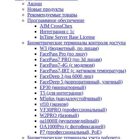
Акции
Новые продукты
Рекомендуемые товары
Программное обеспечение
AIM CrossChex
Интеграция с 1с
InTime Server Base License
Биометрические терминалы контроля доступа
W3 (бюджетный, по лицам)
FacePass Pro (по лицу)
FacePass7 PRO (по 3d лицам)
FacePass7-4G (с модемом)
FacePass7-IRT (с датчиком температуры)
FaceDeep 3 (на 6000 лиц)
FaceDeep 5 (корпоративный, уличный)
EP30 (миниатюрный)
T5 (для интеграции)
M5plus (вандалоустойчивый)
vf10 (эконом)
VF30PRO (профессиональный)
W2PRO (базовый)
oa1000II (мультимедийный)
OA1000Pro (с фотофиксацией)
P7 (профессиональный, PoE)
Биометрические терминалы учета рабочего