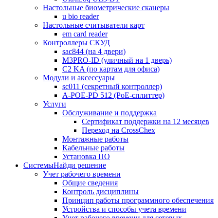
Настольные биометрические сканеры
u bio reader
Настольные считыватели карт
em card reader
Контроллеры СКУД
sac844 (на 4 двери)
M3PRO-ID (уличный на 1 дверь)
C2 KA (по картам для офиса)
Модули и аксессуары
sc011 (секретный контроллер)
A-POE-PD 512 (PoE-сплиттер)
Услуги
Обслуживание и поддержка
Сертификат поддержки на 12 месяцев
Переход на CrossChex
Монтажные работы
Кабельные работы
Установка ПО
Системы
Найди решение
Учет рабочего времени
Общие сведения
Контроль дисциплины
Принцип работы программного обеспечения
Устройства и способы учета времени
Учет рабочего времени для сетевых