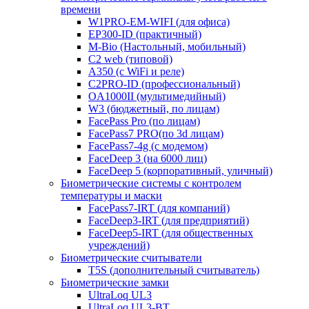
времени
W1PRO-EM-WIFI (для офиса)
EP300-ID (практичный)
M-Bio (Настольный, мобильный)
С2 web (типовой)
A350 (с WiFi и реле)
C2PRO-ID (профессиональный)
OA1000II (мультимедийный)
W3 (бюджетный, по лицам)
FacePass Pro (по лицам)
FacePass7 PRO(по 3d лицам)
FacePass7-4g (с модемом)
FaceDeep 3 (на 6000 лиц)
FaceDeep 5 (корпоративный, уличный)
Биометрические системы с контролем
температуры и маски
FacePass7-IRT (для компаний)
FaceDeep3-IRT (для предприятий)
FaceDeep5-IRT (для общественных
учреждений)
Биометрические считыватели
T5S (дополнительный считыватель)
Биометрические замки
UltraLoq UL3
UltraLoq UL3-BT