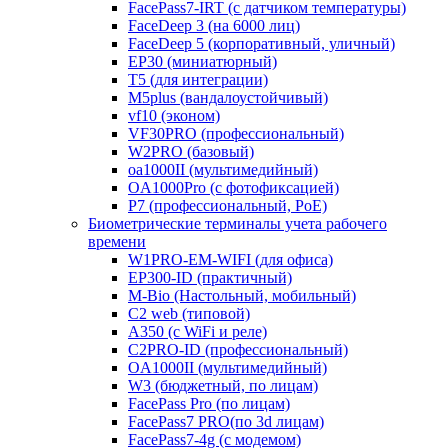
FacePass7-IRT (с датчиком температуры)
FaceDeep 3 (на 6000 лиц)
FaceDeep 5 (корпоративный, уличный)
EP30 (миниатюрный)
T5 (для интеграции)
M5plus (вандалоустойчивый)
vf10 (эконом)
VF30PRO (профессиональный)
W2PRO (базовый)
oa1000II (мультимедийный)
OA1000Pro (с фотофиксацией)
P7 (профессиональный, PoE)
Биометрические терминалы учета рабочего
времени
W1PRO-EM-WIFI (для офиса)
EP300-ID (практичный)
M-Bio (Настольный, мобильный)
С2 web (типовой)
A350 (с WiFi и реле)
C2PRO-ID (профессиональный)
OA1000II (мультимедийный)
W3 (бюджетный, по лицам)
FacePass Pro (по лицам)
FacePass7 PRO(по 3d лицам)
FacePass7-4g (с модемом)