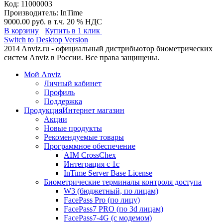
Код:
11000003
Производитель:
InTime
9000.00 руб.
в т.ч. 20 % НДС
В корзину
Купить в 1 клик
Switch to Desktop Version
2014 Anviz.ru - официальный дистрибьютор биометрических
систем Anviz в России. Все права защищены.
Мой Anviz
Личный кабинет
Профиль
Поддержка
Продукция
Интернет магазин
Акции
Новые продукты
Рекомендуемые товары
Программное обеспечение
AIM CrossChex
Интеграция с 1с
InTime Server Base License
Биометрические терминалы контроля доступа
W3 (бюджетный, по лицам)
FacePass Pro (по лицу)
FacePass7 PRO (по 3d лицам)
FacePass7-4G (с модемом)