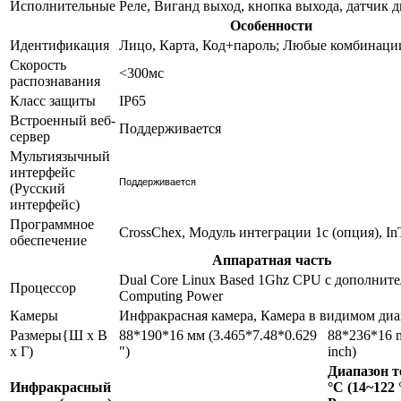
Исполнительные
Реле, Виганд выход, кнопка выхода, датчик 
Особенности
Идентификация
Лицо, Карта, Код+пароль; Любые комбинаци
Скорость
<300мс
распознавания
Класс защиты
IP65
Встроенный веб-
Поддерживается
сервер
Мультиязычный
интерфейс
Поддерживается
(Русский
интерфейс)
Программное
CrossChex, Модуль интеграции 1с (опция), In
обеспечение
Аппаратная часть
Dual Core Linux Based 1Ghz CPU с дополните
Процессор
Computing Power
Камеры
Инфракрасная камера, Камера в видимом диа
Размеры{Ш x В
88*190*16 мм (3.465*7.48*0.629
88*236*16 
x Г)
")
inch)
Диапазон т
Инфракрасный
°C (14~122 