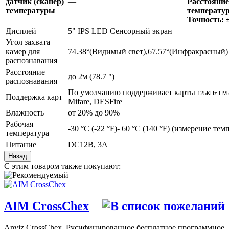
датчик (сканер)
—
Расстояние
температуры
температу
Точность: ±
Дисплей
5" IPS LED Сенсорный экран
Угол захвата
камер для
74.38°(Видимый свет),67.57°(Инфракрасный)
распознавания
Расстояние
до 2м (78.7 ")
распознавания
По умолчанию поддерживает карты
125KHz EM 
Поддержка карт
Mifare, DESFire
Влажность
от 20% до 90%
Рабочая
-30 °C (-22 °F)- 60 °C (140 °F) (измерение тем
температура
Питание
DC12В, 3A
С этим товаром также покупают:
AIM CrossChex
Anviz CrossChex. Русифицированное бесплатное программное