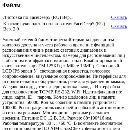
Файлы
Листовка по FaceDeep5 (RU) Вер.1
Скачать
Краткое руководство пользователя FaceDeep5 (RU)
Скачать
Вер. 2.0
Уличный сетевой биометрический терминал для систем
контроля доступа и учета рабочего времени с функцией
распознавания лиц в разных световых диапазонах и
искусственным интеллектом. Камеры для распознавания лиц
в обычном и инфракрасном диапазонах. Комбинированный
считыватель карт EM 125КГц + Mifare 13МГц. Сенсорный
LCD IPS экран 5'', светодиодная подсветка, голосовое
сопровождение, визуальное сопровождение. Интерфейсы для
исполнительного оборудования: реле для управления замком,
Wiegand выход, датчик двери, кнопка выхода. Интерфейсы
для подключения: TCP/IP, RS-232, WiFi. Идентификация по:
лицо, карта, ID + пароль. Кол-во шаблонов лиц в памяти
устройства: 50000. Кол-во событий в памяти устройства:
100000. Регистрация пользователей и событий в автономном
и сетевом режимах. Мониторинг в режиме реального
времени. Питание DC 12 В, 3А. Размер: 88*190*16 мм.
Рабочая температура -30 … +60 °С. В комплекте бесплатное
русифицированное ПО AIM CrossChex с функциями учета