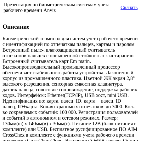
Презентация по биометрическим системам учета
Скачать
рабочего времени Anviz
Описание
Биометрический терминал для систем учета рабочего времени
с идентификацией по отпечаткам пальцев, картам и паролям.
Встроенный пыле-, влагозащищенный считыватель
отпечатков пальцев с повышенной стойкостью к истиранию.
Встроенный считыватель карт Em-marin.
Высокопроизводительный промышленный процессор
обеспечивает стабильность работы устройства. Лаконичный
корпус из промышленного пластика. Цветной ЖК экран 2,8’’
высокого разрешения, сенсорная емкостная клавиатура,
датчик пальца, голосовое сопровождение, поддержка рабочих
кодов. Интерфейсы: Ethernet(TCP/IP), USB хост, mini USB.
Идентификация по: карта, палец, ID, карта + палец, ID +
палец, ID+карта. Кол-во хранимых отпечатков: до 3000. Кол-
во сохраняемых событий: 100 000. Регистрация пользователей
и событий в автономном и сетевом режимах. Размер:
130мм(ш) x 140мм(в) x 30мм(г). Питание 12В (блок питания в
комплекте) или USB. Бесплатное русифицированное ПО AIM
CrossChex в комплекте с функциями учета рабочего времени,
поддержка CrossChex Cloud. Встроенный WEB-сервер. Опции