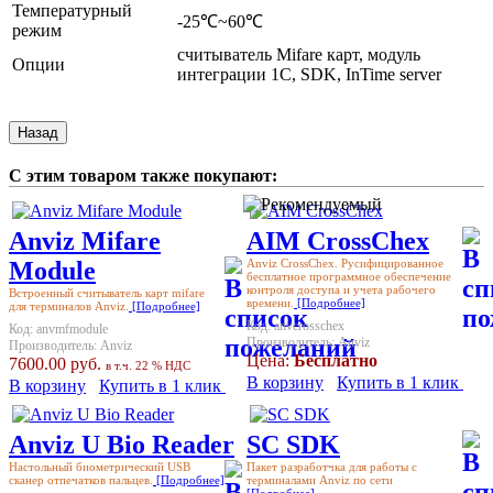
Температурный
-25℃~60℃
режим
считыватель Mifare карт, модуль
Опции
интеграции 1С, SDK, InTime server
С этим товаром также покупают:
Anviz Mifare
AIM CrossChex
Module
Anviz CrossChex. Русифицированное
бесплатное программное обеспечение
контроля доступа и учета рабочего
Встроенный считыватель карт mifare
времени.
[Подробнее]
для терминалов Anviz.
[Подробнее]
Код:
anvcrosschex
Код:
anvmfmodule
Производитель:
Anviz
Производитель:
Anviz
Цена:
Бесплатно
7600.00 руб.
в т.ч. 22 % НДС
В корзину
Купить в 1 клик
В корзину
Купить в 1 клик
Anviz U Bio Reader
SC SDK
Настольный биометрический USB
Пакет разработчка для работы с
сканер отпечатков пальцев.
[Подробнее]
терминалами Anviz по сети