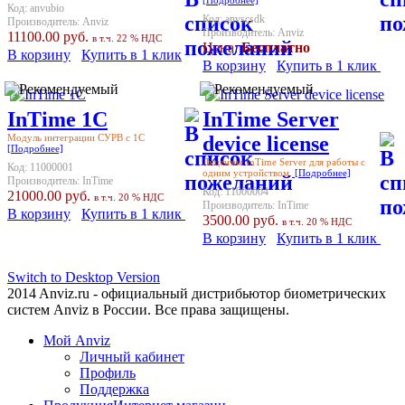
[Подробнее]
Код:
anvubio
Код:
anvscsdk
Производитель:
Anviz
Производитель:
Anviz
11100.00 руб.
в т.ч. 22 % НДС
Цена:
Бесплатно
В корзину
Купить в 1 клик
В корзину
Купить в 1 клик
InTime 1С
InTime Server
Модуль интеграции СУРВ с 1C
device license
[Подробнее]
Лицензия InTime Server для работы с
Код:
11000001
одним устройством.
[Подробнее]
Производитель:
InTime
Код:
11000004
21000.00 руб.
в т.ч. 20 % НДС
Производитель:
InTime
В корзину
Купить в 1 клик
3500.00 руб.
в т.ч. 20 % НДС
В корзину
Купить в 1 клик
Switch to Desktop Version
2014 Anviz.ru - официальный дистрибьютор биометрических
систем Anviz в России. Все права защищены.
Мой Anviz
Личный кабинет
Профиль
Поддержка