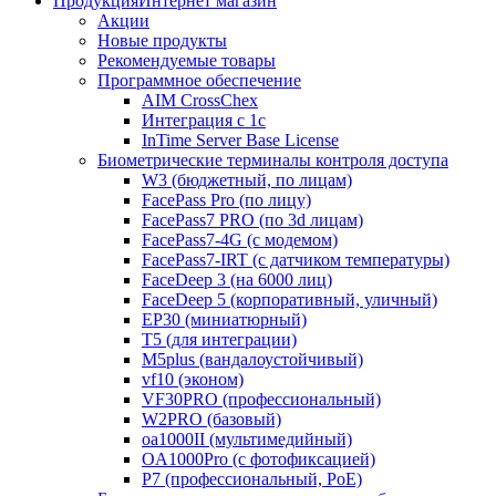
Продукция
Интернет магазин
Акции
Новые продукты
Рекомендуемые товары
Программное обеспечение
AIM CrossChex
Интеграция с 1с
InTime Server Base License
Биометрические терминалы контроля доступа
W3 (бюджетный, по лицам)
FacePass Pro (по лицу)
FacePass7 PRO (по 3d лицам)
FacePass7-4G (с модемом)
FacePass7-IRT (с датчиком температуры)
FaceDeep 3 (на 6000 лиц)
FaceDeep 5 (корпоративный, уличный)
EP30 (миниатюрный)
T5 (для интеграции)
M5plus (вандалоустойчивый)
vf10 (эконом)
VF30PRO (профессиональный)
W2PRO (базовый)
oa1000II (мультимедийный)
OA1000Pro (с фотофиксацией)
P7 (профессиональный, PoE)