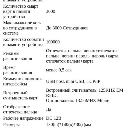
Количество смарт
карт в памяти
3000
устройства
Максимальное кол-
во сотрудников в
До 3000 Сотрудников
системе
Количество событий
100000
в памяти устройства
Отпечаток пальца, логин+отпечаток
Режимы
пальца, логин+пароль, пароль+карта,
распознавания
отпечаток пальца+карта
Время
менее 0,5 сек
распознавания
Коммуникационные
USB host, mini USB, TCP/IP
интерфейсы
Встроенный считыватель: 125KHZ EM
Встроенный
RFID,
считыватель карт
Опционально: 13.56MHZ Mifare
Отображение
Да
отпечатка пальца
Рабочее напряжение
DC 12В
Размеры
130(ш)*140(в)*30(г)мм