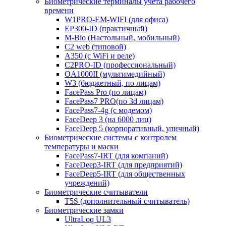
Биометрические терминалы учета рабочего
времени
W1PRO-EM-WIFI (для офиса)
EP300-ID (практичный)
M-Bio (Настольный, мобильный)
С2 web (типовой)
A350 (с WiFi и реле)
C2PRO-ID (профессиональный)
OA1000II (мультимедийный)
W3 (бюджетный, по лицам)
FacePass Pro (по лицам)
FacePass7 PRO(по 3d лицам)
FacePass7-4g (с модемом)
FaceDeep 3 (на 6000 лиц)
FaceDeep 5 (корпоративный, уличный)
Биометрические системы с контролем
температуры и маски
FacePass7-IRT (для компаний)
FaceDeep3-IRT (для предприятий)
FaceDeep5-IRT (для общественных
учреждений)
Биометрические считыватели
T5S (дополнительный считыватель)
Биометрические замки
UltraLoq UL3