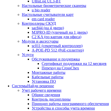
UltraLoq UL3-BT
Настольные биометрические сканеры
u bio reader
Настольные считыватели карт
em card reader
Контроллеры СКУД
sac844 (на 4 двери)
M3PRO-ID (уличный на 1 дверь)
C2 KA (по картам для офиса)
Модули и аксессуары
sc011 (секретный контроллер)
A-POE-PD 512 (PoE-сплиттер)
Услуги
Обслуживание и поддержка
Сертификат поддержки на 12 месяцев
Переход на CrossChex
Монтажные работы
Кабельные работы
Установка ПО
Системы
Найди решение
Учет рабочего времени
Общие сведения
Контроль дисциплины
Принцип работы программного обеспечения
Устройства и способы учета времени