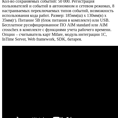
Кол-во сохраняемых событий: 50 000. Регистрация
пользователей и событий в автономном и сетевом режимах, 8
настраиваемых переключаемых типов событий, возможность
использования кода работ. Размер: 185мм(ш) x 130мм(в) x
35мм(г). Питание 5В (блок питания в комплекте) или USB.
Бесплатное русифицированное ПО AIM standard или AIM
crosschex в комплекте с функциями учета рабочего времени.
Опции – считыватель карт Mifare, модуль интеграции 1С,
InTime Server, Web framework, SDK, батарея.