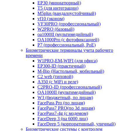
EP30 (миниатюрный)
T5 (для интеграции)
M5plus (вандалоустойчивый)
vf10 (эконом)
VF30PRO (профессиональный)
W2PRO (базовый)
oa1000II (мультимедийный)
OA1000Pro (с фотофиксацией)
P7 (профессиональный, PoE)
Биометрические терминалы учета рабочего
времени
W1PRO-EM-WIFI (для офиса)
EP300-ID (практичный)
M-Bio (Настольный, мобильный)
С2 web (типовой)
A350 (с WiFi и реле)
C2PRO-ID (профессиональный)
OA1000II (мультимедийный)
W3 (бюджетный, по лицам)
FacePass Pro (по лицам)
FacePass7 PRO(по 3d лицам)
FacePass7-4g (с модемом)
FaceDeep 3 (на 6000 лиц)
FaceDeep 5 (корпоративный, уличный)
Биометрические системы с контролем