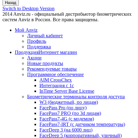
Switch to Desktop Version
2014 Anviz.ru - официальный дистрибьютор биометрических
систем Anviz в России. Все права защищены.
Мой Anviz
Личный кабинет
Профиль
Поддержка
Продукция
Интернет магазин
Акции
Новые продукты
Рекомендуемые товары
Программное обеспечение
AIM CrossChex
Интеграция с 1с
InTime Server Base License
Биометрические терминалы контроля доступа
W3 (бюджетный, по лицам)
FacePass Pro (по лицу)
FacePass7 PRO (по 3d лицам)
FacePass7-4G (с модемом)
FacePass7-IRT (с датчиком температуры)
FaceDeep 3 (на 6000 лиц)
FaceDeep 5 (корпоративный, уличный)