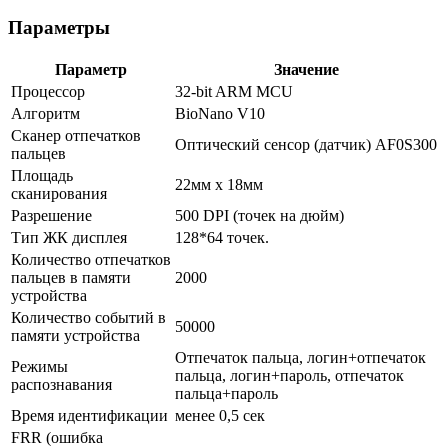
Параметры
Параметр
Значение
Процессор
32-bit ARM MCU
Алгоритм
BioNano V10
Сканер отпечатков
Оптический сенсор (датчик) AF0S300
пальцев
Площадь
22мм х 18мм
сканирования
Разрешение
500 DPI (точек на дюйм)
Тип ЖК дисплея
128*64 точек.
Количество отпечатков
пальцев в памяти
2000
устройства
Количество событий в
50000
памяти устройства
Отпечаток пальца, логин+отпечаток
Режимы
пальца, логин+пароль, отпечаток
распознавания
пальца+пароль
Время идентификации
менее 0,5 сек
FRR (ошибка