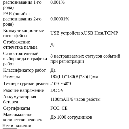
распознавания 1-го
0.001%
рода)
FAR (ошибка
распознавания 2-го
0.00001%
рода)
Коммуникационные
USB устройство,USB Host,TCP/IP
интерфейсы
Отображение
Да
отпечатка пальца
Самостоятельный
8 настраиваемых статусов событий
выбор вида и графика
при регистрации
работ
Классификатор работ
Да
Размеры
185(Ш)*130(В)*35(Г)мм
Температурный режим
-10℃~40℃
Рабочее напряжение
DC 5V
Аккумуляторная
1100mAH/6 часов работы
батарея
Сертификаты
FCC, CE
Максимальное
До 1000 сотрудников
количество человек
Нет в наличии