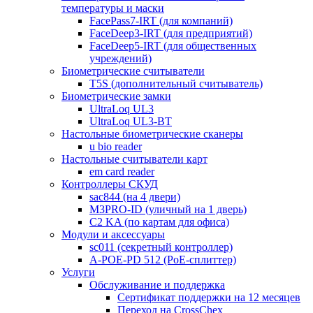
температуры и маски
FacePass7-IRT (для компаний)
FaceDeep3-IRT (для предприятий)
FaceDeep5-IRT (для общественных
учреждений)
Биометрические считыватели
T5S (дополнительный считыватель)
Биометрические замки
UltraLoq UL3
UltraLoq UL3-BT
Настольные биометрические сканеры
u bio reader
Настольные считыватели карт
em card reader
Контроллеры СКУД
sac844 (на 4 двери)
M3PRO-ID (уличный на 1 дверь)
C2 KA (по картам для офиса)
Модули и аксессуары
sc011 (секретный контроллер)
A-POE-PD 512 (PoE-сплиттер)
Услуги
Обслуживание и поддержка
Сертификат поддержки на 12 месяцев
Переход на CrossChex