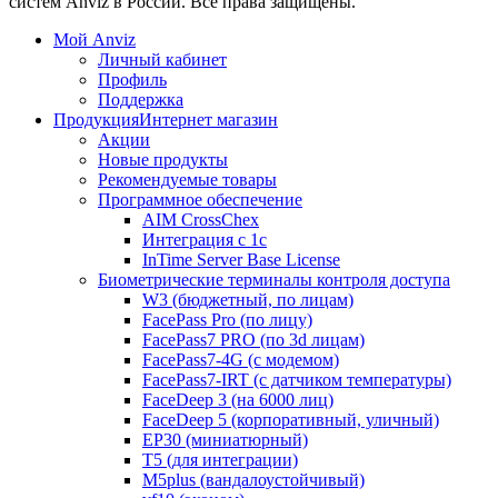
систем Anviz в России. Все права защищены.
Мой Anviz
Личный кабинет
Профиль
Поддержка
Продукция
Интернет магазин
Акции
Новые продукты
Рекомендуемые товары
Программное обеспечение
AIM CrossChex
Интеграция с 1с
InTime Server Base License
Биометрические терминалы контроля доступа
W3 (бюджетный, по лицам)
FacePass Pro (по лицу)
FacePass7 PRO (по 3d лицам)
FacePass7-4G (с модемом)
FacePass7-IRT (с датчиком температуры)
FaceDeep 3 (на 6000 лиц)
FaceDeep 5 (корпоративный, уличный)
EP30 (миниатюрный)
T5 (для интеграции)
M5plus (вандалоустойчивый)