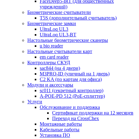
FaceDeep5-IRT (для общественных
учреждений)
Биометрические считыватели
T5S (дополнительный считыватель)
Биометрические замки
UltraLoq UL3
UltraLoq UL3-BT
Настольные биометрические сканеры
u bio reader
Настольные считыватели карт
em card reader
Контроллеры СКУД
sac844 (на 4 двери)
M3PRO-ID (уличный на 1 дверь)
C2 KA (по картам для офиса)
Модули и аксессуары
sc011 (секретный контроллер)
A-POE-PD 512 (PoE-сплиттер)
Услуги
Обслуживание и поддержка
Сертификат поддержки на 12 месяцев
Переход на CrossChex
Монтажные работы
Кабельные работы
Установка ПО