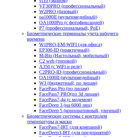
vf10 (эконом)
VF30PRO (профессиональный)
W2PRO (базовый)
oa1000II (мультимедийный)
OA1000Pro (с фотофиксацией)
P7 (профессиональный, PoE)
Биометрические терминалы учета рабочего
времени
W1PRO-EM-WIFI (для офиса)
EP300-ID (практичный)
M-Bio (Настольный, мобильный)
С2 web (типовой)
A350 (с WiFi и реле)
C2PRO-ID (профессиональный)
OA1000II (мультимедийный)
W3 (бюджетный, по лицам)
FacePass Pro (по лицам)
FacePass7 PRO(по 3d лицам)
FacePass7-4g (с модемом)
FaceDeep 3 (на 6000 лиц)
FaceDeep 5 (корпоративный, уличный)
Биометрические системы с контролем
температуры и маски
FacePass7-IRT (для компаний)
FaceDeep3-IRT (для предприятий)