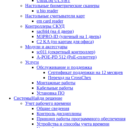
UltraLoq UL3-BT
Настольные биометрические сканеры
u bio reader
Настольные считыватели карт
em card reader
Контроллеры СКУД
sac844 (на 4 двери)
M3PRO-ID (уличный на 1 дверь)
C2 KA (по картам для офиса)
Модули и аксессуары
sc011 (секретный контроллер)
A-POE-PD 512 (PoE-сплиттер)
Услуги
Обслуживание и поддержка
Сертификат поддержки на 12 месяцев
Переход на CrossChex
Монтажные работы
Кабельные работы
Установка ПО
Системы
Найди решение
Учет рабочего времени
Общие сведения
Контроль дисциплины
Принцип работы программного обеспечения
Устройства и способы учета времени