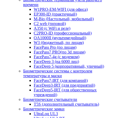
времени
W1PRO-EM-WIFI (для офиса)
EP300-ID (практичный)
M-Bio (Настольный, мобильный)
С2 web (типовой)
A350 (с WiFi и реле)
C2PRO-ID (профессиональный)
OA1000II (мультимедийный)
W3 (бюджетный, по лицам)
FacePass Pro (по лицам)
FacePass7 PRO(по 3d лицам)
FacePass7-4g (с модемом)
FaceDeep 3 (на 6000 лиц)
FaceDeep 5 (корпоративный, уличный)
Биометрические системы с контролем
температуры и маски
FacePass7-IRT (для компаний)
FaceDeep3-IRT (для предприятий)
FaceDeep5-IRT (для общественных
учреждений)
Биометрические считыватели
T5S (дополнительный считыватель)
Биометрические замки
UltraLoq UL3