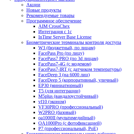
Акции
Новые продукты
Рекомендуемые товары
Программное обеспечение
AIM CrossChex
Интеграция с 1с
InTime Server Base License
Биометрические терминалы контроля доступа
W3 (бюджетный, по лицам)
FacePass Pro (по лицу)
FacePass7 PRO (по 3d лицам)
FacePass7-4G (с модемом)
FacePass7-IRT (с датчиком температуры)
FaceDeep 3 (на 6000 лиц)
FaceDeep 5 (корпоративный, уличный)
EP30 (миниатюрный)
T5 (для интеграции)
M5plus (вандалоустойчивый)
vf10 (эконом)
VF30PRO (профессиональный)
W2PRO (базовый)
oa1000II (мультимедийный)
OA1000Pro (с фотофиксацией)
P7 (профессиональный, PoE)
Биометрические терминалы учета рабочего