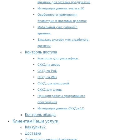
времени для сетевых предприятий
Интеграция данных учета в 1С
Особенности применения
биометрии в массовых проектах
Мобильный учет рабочего
времени
Заказать систему учета рабочего
времени
Контроль доступа
Контроль доступа в офисе
СКУД на дверь
СКУД по PoE
СКУД по WiFi
СКУД для проходной
СКУД для улицы
Принцип работы программного
обеспечения
Интеграция данных СКУД в 1С
Контроль обхода
Клиентам
Наши услуги
Как купить?
Доставка
Демонстрационный комплект