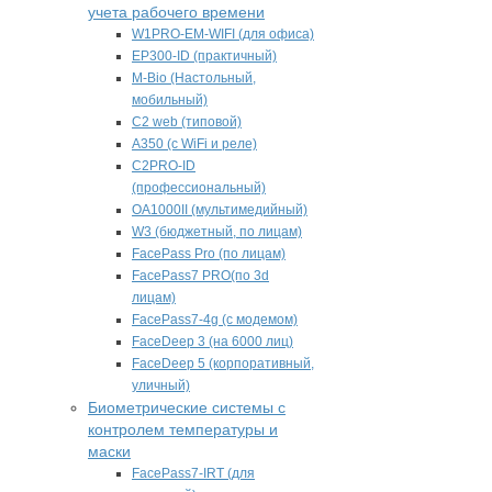
учета рабочего времени
W1PRO-EM-WIFI (для офиса)
EP300-ID (практичный)
M-Bio (Настольный,
мобильный)
С2 web (типовой)
A350 (с WiFi и реле)
C2PRO-ID
(профессиональный)
OA1000II (мультимедийный)
W3 (бюджетный, по лицам)
FacePass Pro (по лицам)
FacePass7 PRO(по 3d
лицам)
FacePass7-4g (с модемом)
FaceDeep 3 (на 6000 лиц)
FaceDeep 5 (корпоративный,
уличный)
Биометрические системы с
контролем температуры и
маски
FacePass7-IRT (для