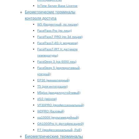
InTime Server Base License
Биометрические терминалы
контроля доступа
W3 (бюджетный, по лицам)
FacePass Pro (по лицу)
FacePass7 PRO (по 3d лицам)
FacePass7-4G (с модемом)
FacePass7-IRT (с датчиком
температуры)
FaceDeep 3 (на 6000 лиц)
FaceDeep 5 (корпоративный,
уличный)
EP30 (миниатюрный)
T5 (для интеграции)
M5plus (вандалоустойчивый)
vf10 (эконом)
VF30PRO (профессиональный)
W2PRO (базовый)
oa1000II (мультимедийный)
OA1000Pro (с фотофиксацией)
P7 (профессиональный, PoE)
Биометрические терминалы