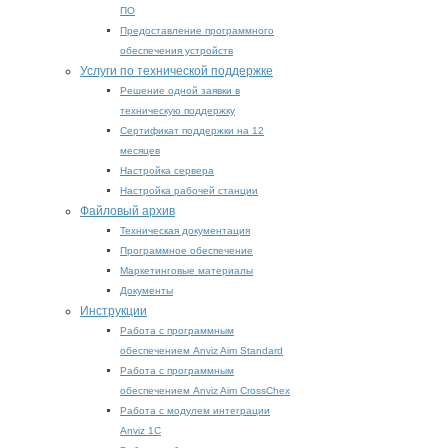
ПО
Предоставление программного
обеспечения устройств
Услуги по технической поддержке
Решение одной заявки в
техническую поддержку
Сертификат поддержки на 12
месяцев
Настройка сервера
Настройка рабочей станции
Файловый архив
Техническая документация
Программное обеспечение
Маркетинговые материалы
Документы
Инструкции
Работа с программным
обеспечением Anviz Aim Standard
Работа с программным
обеспечением Anviz Aim CrossChex
Работа с модулем интеграции
Anviz 1C