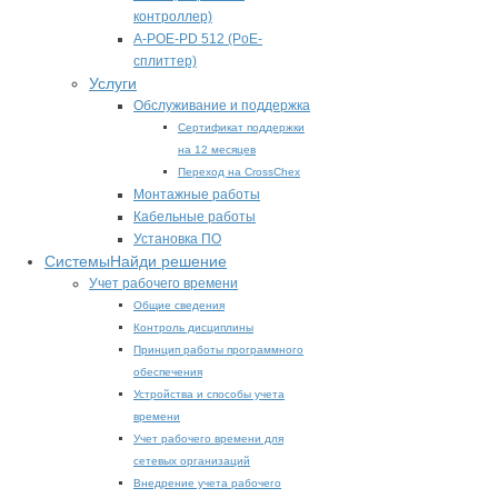
контроллер)
A-POE-PD 512 (PoE-
сплиттер)
Услуги
Обслуживание и поддержка
Сертификат поддержки
на 12 месяцев
Переход на CrossChex
Монтажные работы
Кабельные работы
Установка ПО
Системы
Найди решение
Учет рабочего времени
Общие сведения
Контроль дисциплины
Принцип работы программного
обеспечения
Устройства и способы учета
времени
Учет рабочего времени для
сетевых организаций
Внедрение учета рабочего