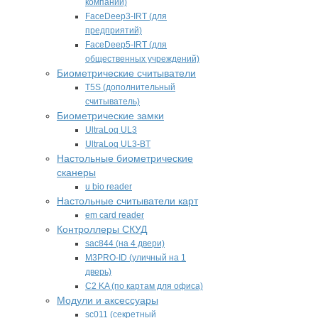
компаний)
FaceDeep3-IRT (для
предприятий)
FaceDeep5-IRT (для
общественных учреждений)
Биометрические считыватели
T5S (дополнительный
считыватель)
Биометрические замки
UltraLoq UL3
UltraLoq UL3-BT
Настольные биометрические
сканеры
u bio reader
Настольные считыватели карт
em card reader
Контроллеры СКУД
sac844 (на 4 двери)
M3PRO-ID (уличный на 1
дверь)
C2 KA (по картам для офиса)
Модули и аксессуары
sc011 (секретный