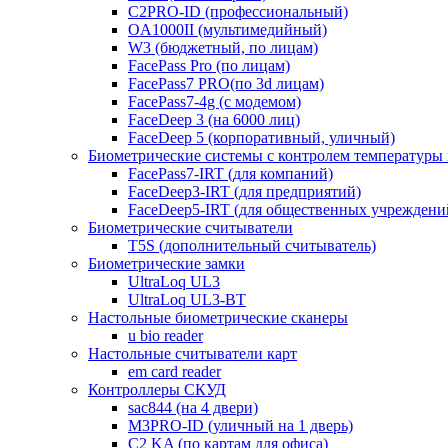
C2PRO-ID (профессиональный)
OA1000II (мультимедийный)
W3 (бюджетный, по лицам)
FacePass Pro (по лицам)
FacePass7 PRO(по 3d лицам)
FacePass7-4g (с модемом)
FaceDeep 3 (на 6000 лиц)
FaceDeep 5 (корпоративный, уличный)
Биометрические системы с контролем температуры 
FacePass7-IRT (для компаний)
FaceDeep3-IRT (для предприятий)
FaceDeep5-IRT (для общественных учреждени
Биометрические считыватели
T5S (дополнительный считыватель)
Биометрические замки
UltraLoq UL3
UltraLoq UL3-BT
Настольные биометрические сканеры
u bio reader
Настольные считыватели карт
em card reader
Контроллеры СКУД
sac844 (на 4 двери)
M3PRO-ID (уличный на 1 дверь)
C2 KA (по картам для офиса)