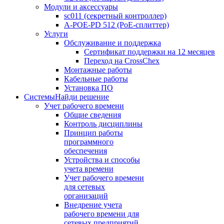
Модули и аксессуары
sc011 (секретный контроллер)
A-POE-PD 512 (PoE-сплиттер)
Услуги
Обслуживание и поддержка
Сертификат поддержки на 12 месяцев
Переход на CrossChex
Монтажные работы
Кабельные работы
Установка ПО
Системы
Найди решение
Учет рабочего времени
Общие сведения
Контроль дисциплины
Принцип работы
программного
обеспечения
Устройства и способы
учета времени
Учет рабочего времени
для сетевых
организаций
Внедрение учета
рабочего времени для
сетевых предприятий