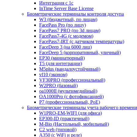
Интеграция с 1с
InTime Server Base License
Биометрические терминалы контроля доступа
W3 (бюджетный, по лицам)
FacePass Pro (по лицу)
FacePass7 PRO (по 3d лицам)
FacePass7-4G (с модемом)
FacePass7-IRT (с датчиком температуры)
FaceDeep 3 (на 6000 лиц)
FaceDeep 5 (корпоративный, уличный)
EP30 (миниатюрный)
T5 (для интеграции)
M5plus (вандалоустойчивый)
vf10 (эконом)
VF30PRO (профессиональный)
W2PRO (базовый)
oa1000II (мультимедийный)
OA1000Pro (с фотофиксацией)
P7 (профессиональный, PoE)
Биометрические терминалы учета рабочего времен
W1PRO-EM-WIFI (для офиса)
EP300-ID (практичный)
M-Bio (Настольный, мобильный)
С2 web (типовой)
A350 (с WiFi и реле)