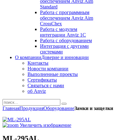
обеспечением Anviz Aim
Standard
Работа с программным
обеспечением Anviz Aim
CrossChex
Работа с модулем
интеграции Anviz 1C
Работа с оборудованием
Интеграция с другими
системами
О компании
Доверие и инновации
Контакты
Новости компании
Выполненные проекты
Сертификаты
Связаться с нами
об Anviz
Главная
Продукция
Оборудование
Замки и защелки
Увеличить изображение
ML-295AL