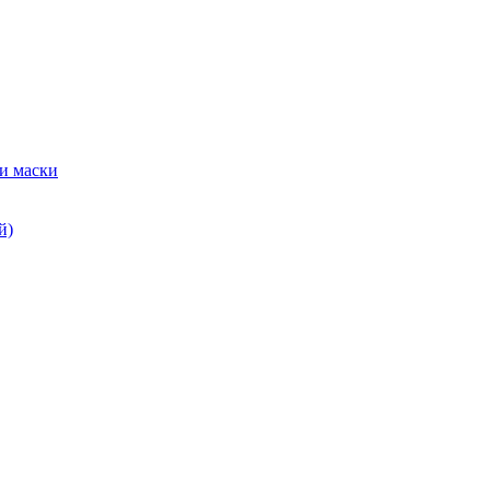
и маски
й)