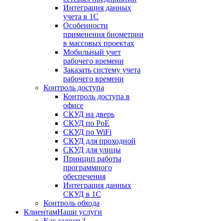
Интеграция данных
учета в 1С
Особенности
применения биометрии
в массовых проектах
Мобильный учет
рабочего времени
Заказать систему учета
рабочего времени
Контроль доступа
Контроль доступа в
офисе
СКУД на дверь
СКУД по PoE
СКУД по WiFi
СКУД для проходной
СКУД для улицы
Принцип работы
программного
обеспечения
Интеграция данных
СКУД в 1С
Контроль обхода
Клиентам
Наши услуги
Как купить?