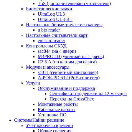
T5S (дополнительный считыватель)
Биометрические замки
UltraLoq UL3
UltraLoq UL3-BT
Настольные биометрические сканеры
u bio reader
Настольные считыватели карт
em card reader
Контроллеры СКУД
sac844 (на 4 двери)
M3PRO-ID (уличный на 1 дверь)
C2 KA (по картам для офиса)
Модули и аксессуары
sc011 (секретный контроллер)
A-POE-PD 512 (PoE-сплиттер)
Услуги
Обслуживание и поддержка
Сертификат поддержки на 12 месяцев
Переход на CrossChex
Монтажные работы
Кабельные работы
Установка ПО
Системы
Найди решение
Учет рабочего времени
Общие сведения