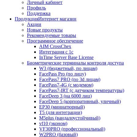
Личный кабинет
Профиль
Поддержка
Продукция
Интернет магазин
Акции
Новые продукты
Рекомендуемые товары
Программное обеспечение
AIM CrossChex
Интеграция с 1с
InTime Server Base License
Биометрические терминалы контроля доступа
W3 (бюджетный, по лицам)
FacePass Pro (по лицу)
FacePass7 PRO (по 3d лицам)
FacePass7-4G (с модемом)
FacePass7-IRT (с датчиком температуры)
FaceDeep 3 (на 6000 лиц)
FaceDeep 5 (корпоративный, уличный)
EP30 (миниатюрный)
T5 (для интеграции)
M5plus (вандалоустойчивый)
vf10 (эконом)
VF30PRO (профессиональный)
W2PRO (базовый)