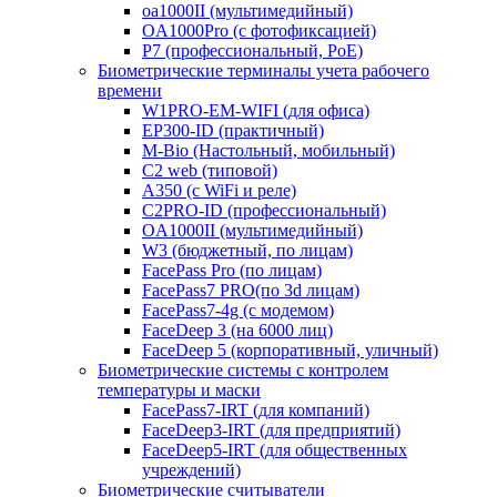
oa1000II (мультимедийный)
OA1000Pro (с фотофиксацией)
P7 (профессиональный, PoE)
Биометрические терминалы учета рабочего
времени
W1PRO-EM-WIFI (для офиса)
EP300-ID (практичный)
M-Bio (Настольный, мобильный)
С2 web (типовой)
A350 (с WiFi и реле)
C2PRO-ID (профессиональный)
OA1000II (мультимедийный)
W3 (бюджетный, по лицам)
FacePass Pro (по лицам)
FacePass7 PRO(по 3d лицам)
FacePass7-4g (с модемом)
FaceDeep 3 (на 6000 лиц)
FaceDeep 5 (корпоративный, уличный)
Биометрические системы с контролем
температуры и маски
FacePass7-IRT (для компаний)
FaceDeep3-IRT (для предприятий)
FaceDeep5-IRT (для общественных
учреждений)
Биометрические считыватели