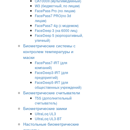
OA1000II (мультимедийный)
W3 (бюджетный, по лицам)
FacePass Pro (по лицам)
FacePass7 PRO(по 3d
лицам)
FacePass7-4g (с модемом)
FaceDeep 3 (на 6000 лиц)
FaceDeep 5 (корпоративный,
уличный)
Биометрические системы с
контролем температуры и
маски
FacePass7-IRT (для
компаний)
FaceDeep3-IRT (для
предприятий)
FaceDeep5-IRT (для
общественных учреждений)
Биометрические считыватели
T5S (дополнительный
считыватель)
Биометрические замки
UltraLoq UL3
UltraLoq UL3-BT
Настольные биометрические
сканеры