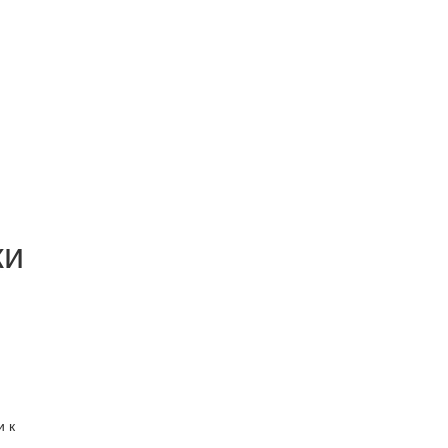
ки
и к