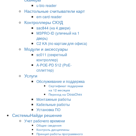
u bio reader
Настольные считыватели карт
em card reader
Контроллеры СКУД
sac844 (на 4 двери)
M3PRO-ID (уличный на 1
дверь)
C2 KA (по картам для офиса)
Модули и аксессуары
sc011 (секретный
контроллер)
A-POE-PD 512 (PoE-
сплиттер)
Услуги
Обслуживание и поддержка
Сертификат поддержки
на 12 месяцев
Переход на CrossChex
Монтажные работы
Кабельные работы
Установка ПО
Системы
Найди решение
Учет рабочего времени
Общие сведения
Контроль дисциплины
Принцип работы программного