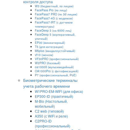
контроля доступа
W3 (бюджетный, по лицам)
FacePass Pro (по лицу)
FacePass7 PRO (по 3d лицам)
FacePass7-4G (с модемом)
FacePass7-IRT (с датчиком
температуры)
FaceDeep 3 (на 6000 лиц)
FaceDeep 5 (корпоративный,
уличный)
EP30 (миниатюрный)
T5 (для интеграции)
M5plus (вандалоустойчивый)
vf10 (эконом)
VF30PRO (профессиональный)
W2PRO (базовый)
oa1000II (мультимедийный)
OA1000Pro (с фотофиксацией)
P7 (профессиональный, PoE)
Биометрические терминалы
учета рабочего времени
W1PRO-EM-WIFI (для офиса)
EP300-ID (практичный)
M-Bio (Настольный,
мобильный)
С2 web (типовой)
A350 (с WiFi и реле)
C2PRO-ID
(профессиональный)