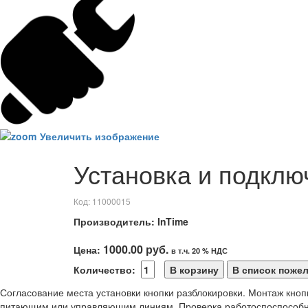
Увеличить изображение
Установка и подклю
Код:
11000015
Производитель:
InTime
1000.00 руб.
Цена:
в т.ч. 20 % НДС
Количество:
Согласование места установки кнопки разблокировки. Монтаж кно
питающим или управляющим линиям. Проверка работоспоспособн