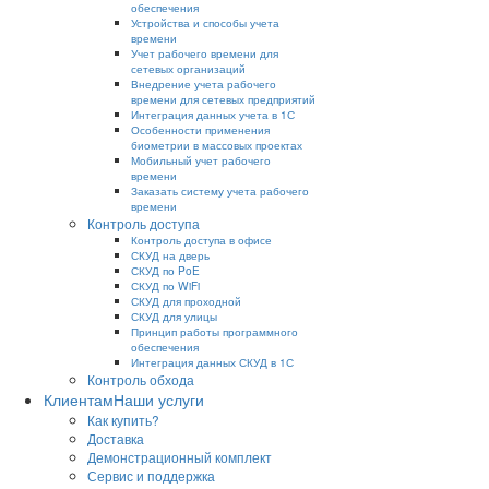
обеспечения
Устройства и способы учета
времени
Учет рабочего времени для
сетевых организаций
Внедрение учета рабочего
времени для сетевых предприятий
Интеграция данных учета в 1С
Особенности применения
биометрии в массовых проектах
Мобильный учет рабочего
времени
Заказать систему учета рабочего
времени
Контроль доступа
Контроль доступа в офисе
СКУД на дверь
СКУД по PoE
СКУД по WiFi
СКУД для проходной
СКУД для улицы
Принцип работы программного
обеспечения
Интеграция данных СКУД в 1С
Контроль обхода
Клиентам
Наши услуги
Как купить?
Доставка
Демонстрационный комплект
Сервис и поддержка