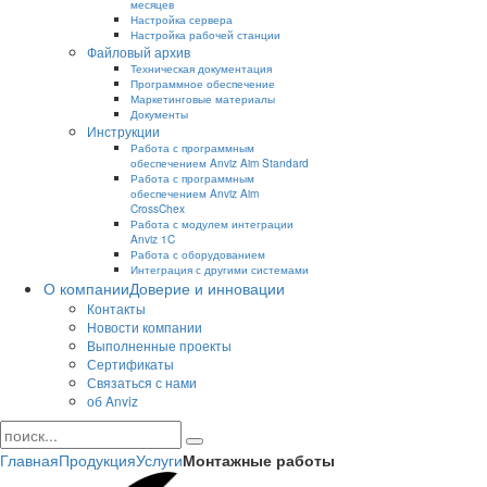
месяцев
Настройка сервера
Настройка рабочей станции
Файловый архив
Техническая документация
Программное обеспечение
Маркетинговые материалы
Документы
Инструкции
Работа с программным
обеспечением Anviz Aim Standard
Работа с программным
обеспечением Anviz Aim
CrossChex
Работа с модулем интеграции
Anviz 1C
Работа с оборудованием
Интеграция с другими системами
О компании
Доверие и инновации
Контакты
Новости компании
Выполненные проекты
Сертификаты
Связаться с нами
об Anviz
Главная
Продукция
Услуги
Монтажные работы