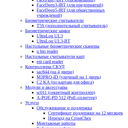
FaceDeep3-IRT (для предприятий)
FaceDeep5-IRT (для общественных
учреждений)
Биометрические считыватели
T5S (дополнительный считыватель)
Биометрические замки
UltraLoq UL3
UltraLoq UL3-BT
Настольные биометрические сканеры
u bio reader
Настольные считыватели карт
em card reader
Контроллеры СКУД
sac844 (на 4 двери)
M3PRO-ID (уличный на 1 дверь)
C2 KA (по картам для офиса)
Модули и аксессуары
sc011 (секретный контроллер)
A-POE-PD 512 (PoE-сплиттер)
Услуги
Обслуживание и поддержка
Сертификат поддержки на 12 месяцев
Переход на CrossChex
Монтажные работы