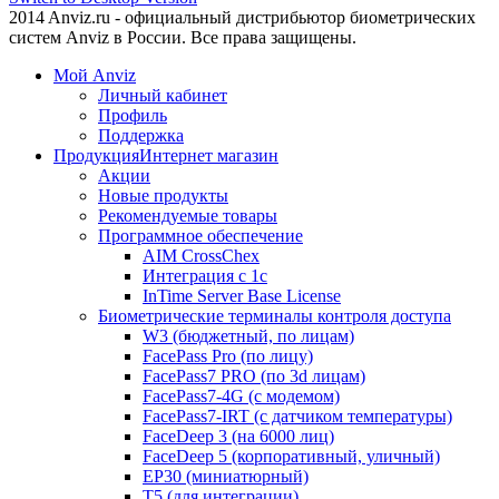
2014 Anviz.ru - официальный дистрибьютор биометрических
систем Anviz в России. Все права защищены.
Мой Anviz
Личный кабинет
Профиль
Поддержка
Продукция
Интернет магазин
Акции
Новые продукты
Рекомендуемые товары
Программное обеспечение
AIM CrossChex
Интеграция с 1с
InTime Server Base License
Биометрические терминалы контроля доступа
W3 (бюджетный, по лицам)
FacePass Pro (по лицу)
FacePass7 PRO (по 3d лицам)
FacePass7-4G (с модемом)
FacePass7-IRT (с датчиком температуры)
FaceDeep 3 (на 6000 лиц)
FaceDeep 5 (корпоративный, уличный)
EP30 (миниатюрный)
T5 (для интеграции)