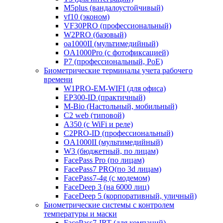
M5plus (вандалоустойчивый)
vf10 (эконом)
VF30PRO (профессиональный)
W2PRO (базовый)
oa1000II (мультимедийный)
OA1000Pro (с фотофиксацией)
P7 (профессиональный, PoE)
Биометрические терминалы учета рабочего
времени
W1PRO-EM-WIFI (для офиса)
EP300-ID (практичный)
M-Bio (Настольный, мобильный)
С2 web (типовой)
A350 (с WiFi и реле)
C2PRO-ID (профессиональный)
OA1000II (мультимедийный)
W3 (бюджетный, по лицам)
FacePass Pro (по лицам)
FacePass7 PRO(по 3d лицам)
FacePass7-4g (с модемом)
FaceDeep 3 (на 6000 лиц)
FaceDeep 5 (корпоративный, уличный)
Биометрические системы с контролем
температуры и маски
FacePass7-IRT (для компаний)