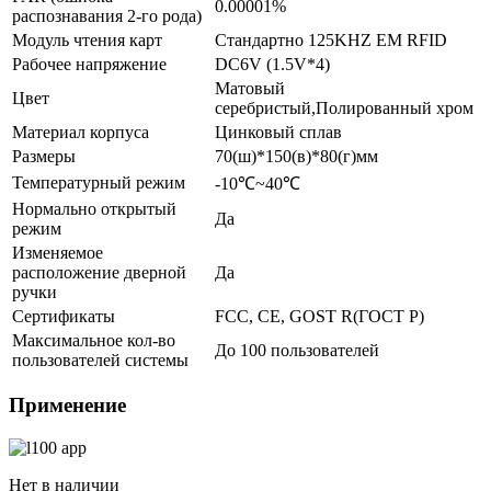
0.00001%
распознавания 2-го рода)
Модуль чтения карт
Стандартно 125KHZ EM RFID
Рабочее напряжение
DC6V (1.5V*4)
Матовый
Цвет
серебристый,Полированный хром
Материал корпуса
Цинковый сплав
Размеры
70(ш)*150(в)*80(г)мм
Температурный режим
-10℃~40℃
Нормально открытый
Да
режим
Изменяемое
расположение дверной
Да
ручки
Сертификаты
FCC, CE, GOST R(ГОСТ Р)
Максимальное кол-во
До 100 пользователей
пользователей системы
Применение
Нет в наличии