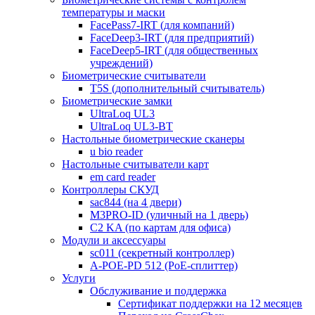
температуры и маски
FacePass7-IRT (для компаний)
FaceDeep3-IRT (для предприятий)
FaceDeep5-IRT (для общественных
учреждений)
Биометрические считыватели
T5S (дополнительный считыватель)
Биометрические замки
UltraLoq UL3
UltraLoq UL3-BT
Настольные биометрические сканеры
u bio reader
Настольные считыватели карт
em card reader
Контроллеры СКУД
sac844 (на 4 двери)
M3PRO-ID (уличный на 1 дверь)
C2 KA (по картам для офиса)
Модули и аксессуары
sc011 (секретный контроллер)
A-POE-PD 512 (PoE-сплиттер)
Услуги
Обслуживание и поддержка
Сертификат поддержки на 12 месяцев