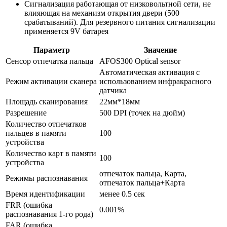
Сигнализация работающая от низковольтной сети, не
влияющая на механизм открытия двери (500
срабатываний). Для резервного питания сигнализации
применяется 9V батарея
Параметр
Значение
Сенсор отпечатка пальца
AFOS300 Optical sensor
Автоматическая активация с
Режим активации сканера
использованием инфракрасного
датчика
Площадь сканирования
22мм*18мм
Разрешение
500 DPI (точек на дюйм)
Количество отпечатков
пальцев в памяти
100
устройства
Количество карт в памяти
100
устройства
отпечаток пальца, Карта,
Режимы распознавания
отпечаток пальца+Карта
Время идентификации
менее 0.5 сек
FRR (ошибка
0.001%
распознавания 1-го рода)
FAR (ошибка