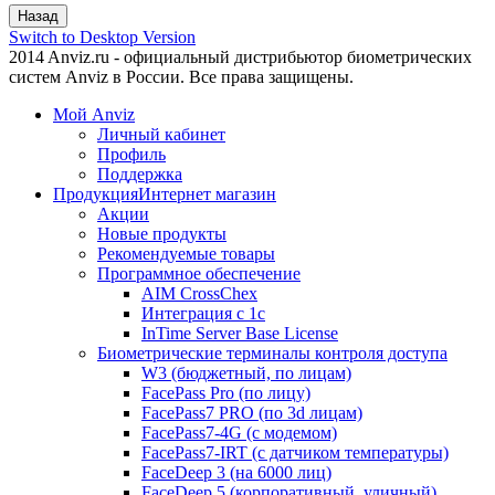
Switch to Desktop Version
2014 Anviz.ru - официальный дистрибьютор биометрических
систем Anviz в России. Все права защищены.
Мой Anviz
Личный кабинет
Профиль
Поддержка
Продукция
Интернет магазин
Акции
Новые продукты
Рекомендуемые товары
Программное обеспечение
AIM CrossChex
Интеграция с 1с
InTime Server Base License
Биометрические терминалы контроля доступа
W3 (бюджетный, по лицам)
FacePass Pro (по лицу)
FacePass7 PRO (по 3d лицам)
FacePass7-4G (с модемом)
FacePass7-IRT (с датчиком температуры)
FaceDeep 3 (на 6000 лиц)
FaceDeep 5 (корпоративный, уличный)