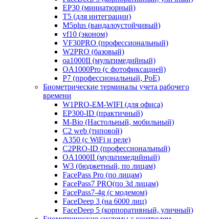
EP30 (миниатюрный)
T5 (для интеграции)
M5plus (вандалоустойчивый)
vf10 (эконом)
VF30PRO (профессиональный)
W2PRO (базовый)
oa1000II (мультимедийный)
OA1000Pro (с фотофиксацией)
P7 (профессиональный, PoE)
Биометрические терминалы учета рабочего
времени
W1PRO-EM-WIFI (для офиса)
EP300-ID (практичный)
M-Bio (Настольный, мобильный)
С2 web (типовой)
A350 (с WiFi и реле)
C2PRO-ID (профессиональный)
OA1000II (мультимедийный)
W3 (бюджетный, по лицам)
FacePass Pro (по лицам)
FacePass7 PRO(по 3d лицам)
FacePass7-4g (с модемом)
FaceDeep 3 (на 6000 лиц)
FaceDeep 5 (корпоративный, уличный)
Биометрические системы с контролем