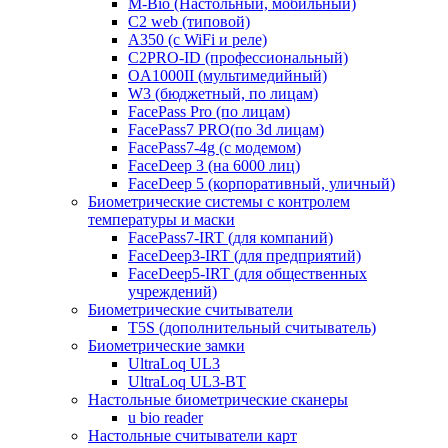
M-Bio (Настольный, мобильный)
С2 web (типовой)
A350 (с WiFi и реле)
C2PRO-ID (профессиональный)
OA1000II (мультимедийный)
W3 (бюджетный, по лицам)
FacePass Pro (по лицам)
FacePass7 PRO(по 3d лицам)
FacePass7-4g (с модемом)
FaceDeep 3 (на 6000 лиц)
FaceDeep 5 (корпоративный, уличный)
Биометрические системы с контролем
температуры и маски
FacePass7-IRT (для компаний)
FaceDeep3-IRT (для предприятий)
FaceDeep5-IRT (для общественных
учреждений)
Биометрические считыватели
T5S (дополнительный считыватель)
Биометрические замки
UltraLoq UL3
UltraLoq UL3-BT
Настольные биометрические сканеры
u bio reader
Настольные считыватели карт