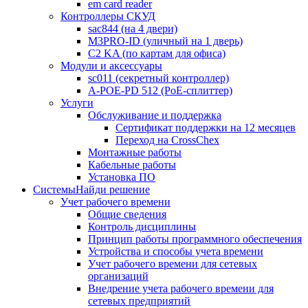
em card reader
Контроллеры СКУД
sac844 (на 4 двери)
M3PRO-ID (уличный на 1 дверь)
C2 KA (по картам для офиса)
Модули и аксессуары
sc011 (секретный контроллер)
A-POE-PD 512 (PoE-сплиттер)
Услуги
Обслуживание и поддержка
Сертификат поддержки на 12 месяцев
Переход на CrossChex
Монтажные работы
Кабельные работы
Установка ПО
Системы
Найди решение
Учет рабочего времени
Общие сведения
Контроль дисциплины
Принцип работы программного обеспечения
Устройства и способы учета времени
Учет рабочего времени для сетевых
организаций
Внедрение учета рабочего времени для
сетевых предприятий