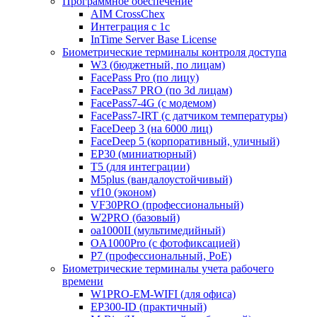
Программное обеспечение
AIM CrossChex
Интеграция с 1с
InTime Server Base License
Биометрические терминалы контроля доступа
W3 (бюджетный, по лицам)
FacePass Pro (по лицу)
FacePass7 PRO (по 3d лицам)
FacePass7-4G (с модемом)
FacePass7-IRT (с датчиком температуры)
FaceDeep 3 (на 6000 лиц)
FaceDeep 5 (корпоративный, уличный)
EP30 (миниатюрный)
T5 (для интеграции)
M5plus (вандалоустойчивый)
vf10 (эконом)
VF30PRO (профессиональный)
W2PRO (базовый)
oa1000II (мультимедийный)
OA1000Pro (с фотофиксацией)
P7 (профессиональный, PoE)
Биометрические терминалы учета рабочего
времени
W1PRO-EM-WIFI (для офиса)
EP300-ID (практичный)