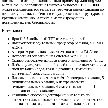
дисплей, высокопроизводительный процессор Samsung 400
Mhz ARM9 и операционная система Windows CE. OA1000
может использоваться везде, где требуется идентификация по
отпечатку пальца, особенно в государственных структурах и
крупных компаниях, а также в местах требующих
повышенных мер безопасности.
Возможности
Яркий 3,5 дюймовый TFT true color дисплей
Высокопроизводительный процессор Samsung 400 Mhz
ARM9
Алгоритм распознавания отпечатка пальца BioNano
Встроенная операционная система Win CE 5.0
Сканер отпечатков пальцев нового поколения от Anviz
Небьющийся, устойчивый к неблагоприятным условиям
эксплуатации (вода, грязь, царапины), имеющий
длительный срок эксплуатации
Панель кнопок включает в себя 10 номерных клавиш, 5
функциональных клавиш, 6 настраиваемых
функциональных клавиш, 4 статусных клавиши, 1
навигационную клавишу
Различные способы идентификации: только по
отпечатку пальца, только по смарт карте, по отпечатку
пальца + карта, логин + отпечаток пальца, логин +