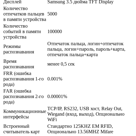
Дисплей
Samsung 3.5 дюйма TFT Display
Количество
отпечатков пальцев
5000
в памяти устройства
Количество
событий в памяти
100000
устройства
Отпечаток пальца, логин+отпечаток
Режимы
пальца, логин+пароль, пароль+карта,
распознавания
отпечаток пальца+карта
Время
менее 0,5 сек
распознавания
FRR (ошибка
распознавания 1-го
0.001%
рода)
FAR (ошибка
распознавания 2-го
0.00001%
рода)
TCP/IP, RS232, USB хост, Relay Out,
Коммуникационные
Wiegand (вход, выход), Опционально
интерфейсы
WiFi
Встроенный
Стандартно 125KHZ EM RFID,
считыватель карт
Опционально 13.56MHZ Mifare