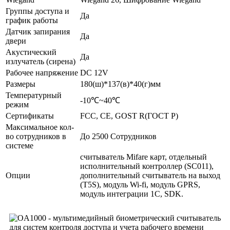
Группы доступа и
Да
график работы
Датчик запирания
Да
двери
Акустический
Да
излучатель (сирена)
Рабочее напряжение
DC 12V
Размеры
180(ш)*137(в)*40(г)мм
Температурный
-10℃~40℃
режим
Сертификаты
FCC, CE, GOST R(ГОСТ Р)
Максимальное кол-
во сотрудников в
До 2500 Сотрудников
системе
считыватель Mifare карт, отдельный
исполнительный контроллер (SC011),
Опции
дополнительный считыватель на выход
(T5S), модуль Wi-fi, модуль GPRS,
модуль интеграции 1С, SDK.