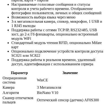
пароль, карта + пароль
Настраиваемые голосовые сообщения и статусы
контроля и учета рабочего времени. Отображение
фотографии пользователя, личных и общих сообщений
Возможность выбора языка через меню
3-х мегапиксельная камера, спикер, микрофон, 1 USB и
1 RJ45 выходы
Поддержка работы с сетями TCP/IP, RS232/485, USB
хост, до 2-х Гб флешкарты, опционально встроенный
модуль WiFi
Стандартный модуль чтения RFID, опционально Mifare
карт
Опционально подключение устройств контроля доступа
SC021 или SC822
Поддержка работы в реальном времени, удаленный
доступ, идентификация с использованием сервера
Параметр
Значение
Операционная
WinCE
система
Камера
3 Мегапикселя
Алгоритм
BioNano V10
Сканер отпечатков
Оптический сенсор (датчик) AF0S300
пальцев