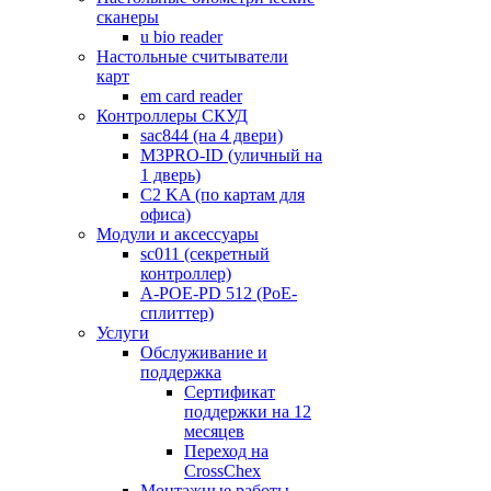
сканеры
u bio reader
Настольные считыватели
карт
em card reader
Контроллеры СКУД
sac844 (на 4 двери)
M3PRO-ID (уличный на
1 дверь)
C2 KA (по картам для
офиса)
Модули и аксессуары
sc011 (секретный
контроллер)
A-POE-PD 512 (PoE-
сплиттер)
Услуги
Обслуживание и
поддержка
Сертификат
поддержки на 12
месяцев
Переход на
CrossChex
Монтажные работы