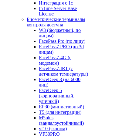
Интеграция с 1с
InTime Server Base
License
Биометрические терминалы
контроля доступа
W3 (бюджетный, по
лицам)
FacePass Pro (по лицу)
FacePass7 PRO (по 3d
лицам)
FacePass7-4G (с
модемом)
FacePass7-IRT (с
датчиком температуры)
FaceDeep 3 (на 6000
лиц)
FaceDeep 5
(корпоративный,
уличный)
EP30 (миниатюрный)
T5 (для интеграции)
M5plus
(вандалоустойчивый)
vf10 (эконом)
VF30PRO