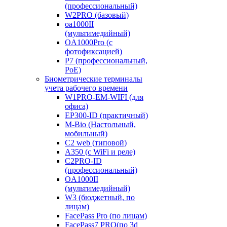
(профессиональный)
W2PRO (базовый)
oa1000II
(мультимедийный)
OA1000Pro (с
фотофиксацией)
P7 (профессиональный,
PoE)
Биометрические терминалы
учета рабочего времени
W1PRO-EM-WIFI (для
офиса)
EP300-ID (практичный)
M-Bio (Настольный,
мобильный)
С2 web (типовой)
A350 (с WiFi и реле)
C2PRO-ID
(профессиональный)
OA1000II
(мультимедийный)
W3 (бюджетный, по
лицам)
FacePass Pro (по лицам)
FacePass7 PRO(по 3d