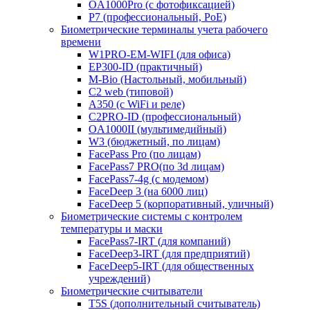
OA1000Pro (с фотофиксацией)
P7 (профессиональный, PoE)
Биометрические терминалы учета рабочего
времени
W1PRO-EM-WIFI (для офиса)
EP300-ID (практичный)
M-Bio (Настольный, мобильный)
С2 web (типовой)
A350 (с WiFi и реле)
C2PRO-ID (профессиональный)
OA1000II (мультимедийный)
W3 (бюджетный, по лицам)
FacePass Pro (по лицам)
FacePass7 PRO(по 3d лицам)
FacePass7-4g (с модемом)
FaceDeep 3 (на 6000 лиц)
FaceDeep 5 (корпоративный, уличный)
Биометрические системы с контролем
температуры и маски
FacePass7-IRT (для компаний)
FaceDeep3-IRT (для предприятий)
FaceDeep5-IRT (для общественных
учреждений)
Биометрические считыватели
T5S (дополнительный считыватель)