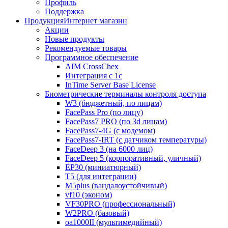
Профиль
Поддержка
Продукция
Интернет магазин
Акции
Новые продукты
Рекомендуемые товары
Программное обеспечение
AIM CrossChex
Интеграция с 1с
InTime Server Base License
Биометрические терминалы контроля доступа
W3 (бюджетный, по лицам)
FacePass Pro (по лицу)
FacePass7 PRO (по 3d лицам)
FacePass7-4G (с модемом)
FacePass7-IRT (с датчиком температуры)
FaceDeep 3 (на 6000 лиц)
FaceDeep 5 (корпоративный, уличный)
EP30 (миниатюрный)
T5 (для интеграции)
M5plus (вандалоустойчивый)
vf10 (эконом)
VF30PRO (профессиональный)
W2PRO (базовый)
oa1000II (мультимедийный)