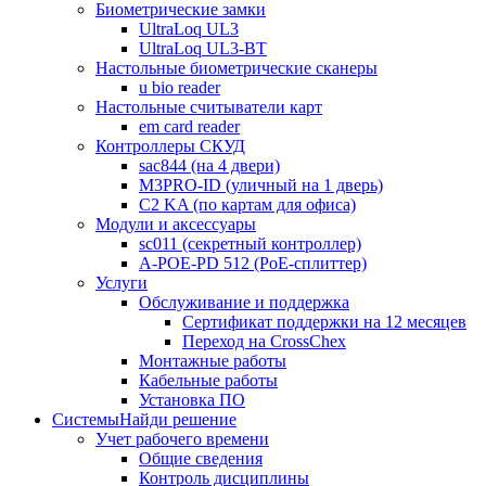
Биометрические замки
UltraLoq UL3
UltraLoq UL3-BT
Настольные биометрические сканеры
u bio reader
Настольные считыватели карт
em card reader
Контроллеры СКУД
sac844 (на 4 двери)
M3PRO-ID (уличный на 1 дверь)
C2 KA (по картам для офиса)
Модули и аксессуары
sc011 (секретный контроллер)
A-POE-PD 512 (PoE-сплиттер)
Услуги
Обслуживание и поддержка
Сертификат поддержки на 12 месяцев
Переход на CrossChex
Монтажные работы
Кабельные работы
Установка ПО
Системы
Найди решение
Учет рабочего времени
Общие сведения
Контроль дисциплины