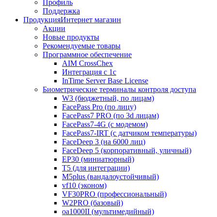
Профиль
Поддержка
Продукция
Интернет магазин
Акции
Новые продукты
Рекомендуемые товары
Программное обеспечение
AIM CrossChex
Интеграция с 1с
InTime Server Base License
Биометрические терминалы контроля доступа
W3 (бюджетный, по лицам)
FacePass Pro (по лицу)
FacePass7 PRO (по 3d лицам)
FacePass7-4G (с модемом)
FacePass7-IRT (с датчиком температуры)
FaceDeep 3 (на 6000 лиц)
FaceDeep 5 (корпоративный, уличный)
EP30 (миниатюрный)
T5 (для интеграции)
M5plus (вандалоустойчивый)
vf10 (эконом)
VF30PRO (профессиональный)
W2PRO (базовый)
oa1000II (мультимедийный)