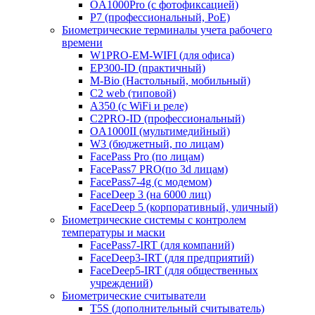
OA1000Pro (с фотофиксацией)
P7 (профессиональный, PoE)
Биометрические терминалы учета рабочего
времени
W1PRO-EM-WIFI (для офиса)
EP300-ID (практичный)
M-Bio (Настольный, мобильный)
С2 web (типовой)
A350 (с WiFi и реле)
C2PRO-ID (профессиональный)
OA1000II (мультимедийный)
W3 (бюджетный, по лицам)
FacePass Pro (по лицам)
FacePass7 PRO(по 3d лицам)
FacePass7-4g (с модемом)
FaceDeep 3 (на 6000 лиц)
FaceDeep 5 (корпоративный, уличный)
Биометрические системы с контролем
температуры и маски
FacePass7-IRT (для компаний)
FaceDeep3-IRT (для предприятий)
FaceDeep5-IRT (для общественных
учреждений)
Биометрические считыватели
T5S (дополнительный считыватель)