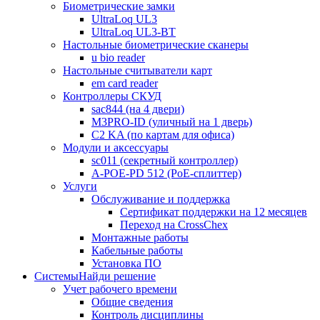
Биометрические замки
UltraLoq UL3
UltraLoq UL3-BT
Настольные биометрические сканеры
u bio reader
Настольные считыватели карт
em card reader
Контроллеры СКУД
sac844 (на 4 двери)
M3PRO-ID (уличный на 1 дверь)
C2 KA (по картам для офиса)
Модули и аксессуары
sc011 (секретный контроллер)
A-POE-PD 512 (PoE-сплиттер)
Услуги
Обслуживание и поддержка
Сертификат поддержки на 12 месяцев
Переход на CrossChex
Монтажные работы
Кабельные работы
Установка ПО
Системы
Найди решение
Учет рабочего времени
Общие сведения
Контроль дисциплины