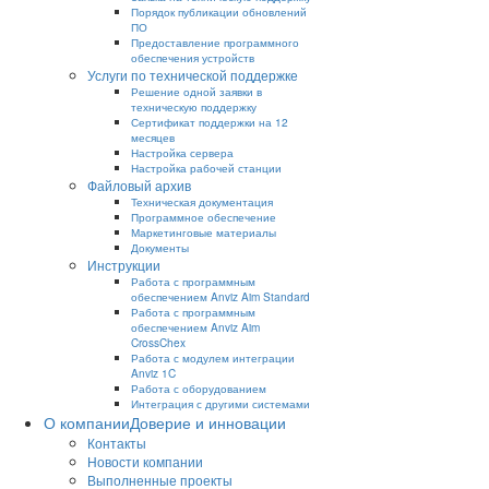
Порядок публикации обновлений
ПО
Предоставление программного
обеспечения устройств
Услуги по технической поддержке
Решение одной заявки в
техническую поддержку
Сертификат поддержки на 12
месяцев
Настройка сервера
Настройка рабочей станции
Файловый архив
Техническая документация
Программное обеспечение
Маркетинговые материалы
Документы
Инструкции
Работа с программным
обеспечением Anviz Aim Standard
Работа с программным
обеспечением Anviz Aim
CrossChex
Работа с модулем интеграции
Anviz 1C
Работа с оборудованием
Интеграция с другими системами
О компании
Доверие и инновации
Контакты
Новости компании
Выполненные проекты