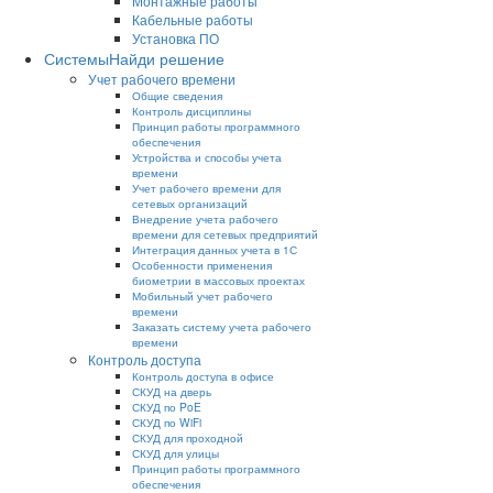
Монтажные работы
Кабельные работы
Установка ПО
Системы
Найди решение
Учет рабочего времени
Общие сведения
Контроль дисциплины
Принцип работы программного
обеспечения
Устройства и способы учета
времени
Учет рабочего времени для
сетевых организаций
Внедрение учета рабочего
времени для сетевых предприятий
Интеграция данных учета в 1С
Особенности применения
биометрии в массовых проектах
Мобильный учет рабочего
времени
Заказать систему учета рабочего
времени
Контроль доступа
Контроль доступа в офисе
СКУД на дверь
СКУД по PoE
СКУД по WiFi
СКУД для проходной
СКУД для улицы
Принцип работы программного
обеспечения