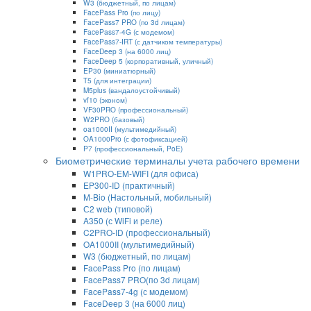
W3 (бюджетный, по лицам)
FacePass Pro (по лицу)
FacePass7 PRO (по 3d лицам)
FacePass7-4G (с модемом)
FacePass7-IRT (с датчиком температуры)
FaceDeep 3 (на 6000 лиц)
FaceDeep 5 (корпоративный, уличный)
EP30 (миниатюрный)
T5 (для интеграции)
M5plus (вандалоустойчивый)
vf10 (эконом)
VF30PRO (профессиональный)
W2PRO (базовый)
oa1000II (мультимедийный)
OA1000Pro (с фотофиксацией)
P7 (профессиональный, PoE)
Биометрические терминалы учета рабочего времени
W1PRO-EM-WIFI (для офиса)
EP300-ID (практичный)
M-Bio (Настольный, мобильный)
С2 web (типовой)
A350 (с WiFi и реле)
C2PRO-ID (профессиональный)
OA1000II (мультимедийный)
W3 (бюджетный, по лицам)
FacePass Pro (по лицам)
FacePass7 PRO(по 3d лицам)
FacePass7-4g (с модемом)
FaceDeep 3 (на 6000 лиц)