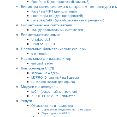
FaceDeep 5 (корпоративный, уличный)
Биометрические системы с контролем температуры и 
FacePass7-IRT (для компаний)
FaceDeep3-IRT (для предприятий)
FaceDeep5-IRT (для общественных учреждений)
Биометрические считыватели
T5S (дополнительный считыватель)
Биометрические замки
UltraLoq UL3
UltraLoq UL3-BT
Настольные биометрические сканеры
u bio reader
Настольные считыватели карт
em card reader
Контроллеры СКУД
sac844 (на 4 двери)
M3PRO-ID (уличный на 1 дверь)
C2 KA (по картам для офиса)
Модули и аксессуары
sc011 (секретный контроллер)
A-POE-PD 512 (PoE-сплиттер)
Услуги
Обслуживание и поддержка
Сертификат поддержки на 12 месяцев
Переход на CrossChex