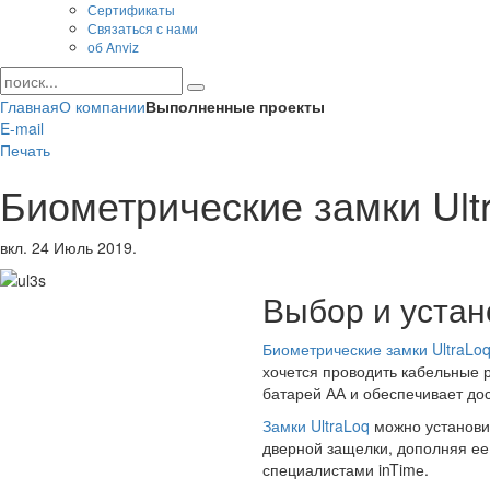
Сертификаты
Связаться с нами
об Anviz
Главная
О компании
Выполненные проекты
E-mail
Печать
Биометрические замки Ul
вкл.
24 Июль 2019
.
Выбор и устан
Биометрические замки UltraLo
хочется проводить кабельные 
батарей АА и обеспечивает дос
Замки UltraLoq
можно установит
дверной защелки, дополняя ее
специалистами inTimе.