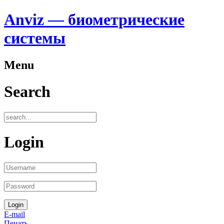
Anviz — биометрические
системы
Menu
Search
Login
E-mail
Печать