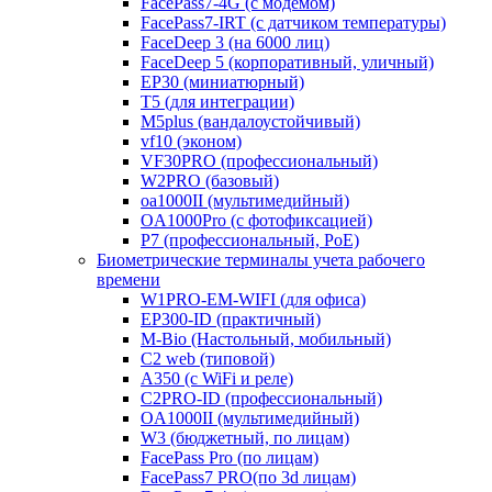
FacePass7-4G (с модемом)
FacePass7-IRT (с датчиком температуры)
FaceDeep 3 (на 6000 лиц)
FaceDeep 5 (корпоративный, уличный)
EP30 (миниатюрный)
T5 (для интеграции)
M5plus (вандалоустойчивый)
vf10 (эконом)
VF30PRO (профессиональный)
W2PRO (базовый)
oa1000II (мультимедийный)
OA1000Pro (с фотофиксацией)
P7 (профессиональный, PoE)
Биометрические терминалы учета рабочего
времени
W1PRO-EM-WIFI (для офиса)
EP300-ID (практичный)
M-Bio (Настольный, мобильный)
С2 web (типовой)
A350 (с WiFi и реле)
C2PRO-ID (профессиональный)
OA1000II (мультимедийный)
W3 (бюджетный, по лицам)
FacePass Pro (по лицам)
FacePass7 PRO(по 3d лицам)