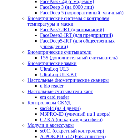
FacePass7-4g (с модемом)
FaceDeep 3 (на 6000 лиц)
FaceDeep 5 (корпоративный, уличный)
Биометрические системы с контролем
температуры и маски
FacePass7-IRT (для компаний)
FaceDeep3-IRT (для предприятий)
FaceDeep5-IRT (для общественных
учреждений)
Биометрические считыватели
T5S (дополнительный считыватель)
Биометрические замки
UltraLoq UL3
UltraLoq UL3-BT
Настольные биометрические сканеры
u bio reader
Настольные считыватели карт
em card reader
Контроллеры СКУД
sac844 (на 4 двери)
M3PRO-ID (уличный на 1 дверь)
C2 KA (по картам для офиса)
Модули и аксессуары
sc011 (секретный контроллер)
A-POE-PD 512 (PoE-сплиттер)