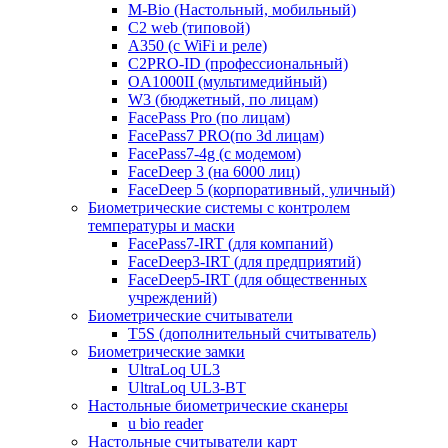
M-Bio (Настольный, мобильный)
С2 web (типовой)
A350 (с WiFi и реле)
C2PRO-ID (профессиональный)
OA1000II (мультимедийный)
W3 (бюджетный, по лицам)
FacePass Pro (по лицам)
FacePass7 PRO(по 3d лицам)
FacePass7-4g (с модемом)
FaceDeep 3 (на 6000 лиц)
FaceDeep 5 (корпоративный, уличный)
Биометрические системы с контролем
температуры и маски
FacePass7-IRT (для компаний)
FaceDeep3-IRT (для предприятий)
FaceDeep5-IRT (для общественных
учреждений)
Биометрические считыватели
T5S (дополнительный считыватель)
Биометрические замки
UltraLoq UL3
UltraLoq UL3-BT
Настольные биометрические сканеры
u bio reader
Настольные считыватели карт