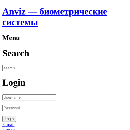
Anviz — биометрические
системы
Menu
Search
Login
E-mail
Печать