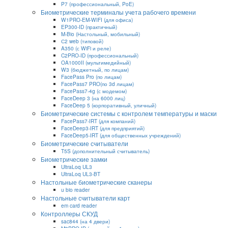
P7 (профессиональный, PoE)
Биометрические терминалы учета рабочего времени
W1PRO-EM-WIFI (для офиса)
EP300-ID (практичный)
M-Bio (Настольный, мобильный)
С2 web (типовой)
A350 (с WiFi и реле)
C2PRO-ID (профессиональный)
OA1000II (мультимедийный)
W3 (бюджетный, по лицам)
FacePass Pro (по лицам)
FacePass7 PRO(по 3d лицам)
FacePass7-4g (с модемом)
FaceDeep 3 (на 6000 лиц)
FaceDeep 5 (корпоративный, уличный)
Биометрические системы с контролем температуры и маски
FacePass7-IRT (для компаний)
FaceDeep3-IRT (для предприятий)
FaceDeep5-IRT (для общественных учреждений)
Биометрические считыватели
T5S (дополнительный считыватель)
Биометрические замки
UltraLoq UL3
UltraLoq UL3-BT
Настольные биометрические сканеры
u bio reader
Настольные считыватели карт
em card reader
Контроллеры СКУД
sac844 (на 4 двери)