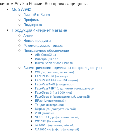
систем Anviz в России. Все права защищены.
Мой Anviz
Личный кабинет
Профиль
Поддержка
Продукция
Интернет магазин
Акции
Новые продукты
Рекомендуемые товары
Программное обеспечение
AIM CrossChex
Интеграция с 1с
InTime Server Base License
Биометрические терминалы контроля доступа
W3 (бюджетный, по лицам)
FacePass Pro (по лицу)
FacePass7 PRO (по 3d лицам)
FacePass7-4G (с модемом)
FacePass7-IRT (с датчиком температуры)
FaceDeep 3 (на 6000 лиц)
FaceDeep 5 (корпоративный, уличный)
EP30 (миниатюрный)
T5 (для интеграции)
M5plus (вандалоустойчивый)
vf10 (эконом)
VF30PRO (профессиональный)
W2PRO (базовый)
oa1000II (мультимедийный)
OA1000Pro (с фотофиксацией)