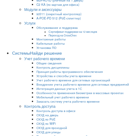
M3PRO-ID (уличный на 1 дверь)
C2 KA (по картам для офиса)
Модули и аксессуары
sc011 (секретный контроллер)
A-POE-PD 512 (PoE-сплиттер)
Услуги
Обслуживание и поддержка
Сертификат поддержки на 12 месяцев
Переход на CrossChex
Монтажные работы
Кабельные работы
Установка ПО
Системы
Найди решение
Учет рабочего времени
Общие сведения
Контроль дисциплины
Принцип работы программного обеспечения
Устройства и способы учета времени
Учет рабочего времени для сетевых организаций
Внедрение учета рабочего времени для сетевых предприятий
Интеграция данных учета в 1С
Особенности применения биометрии в массовых проектах
Мобильный учет рабочего времени
Заказать систему учета рабочего времени
Контроль доступа
Контроль доступа в офисе
СКУД на дверь
СКУД по PoE
СКУД по WiFi
СКУД для проходной
СКУД для улицы