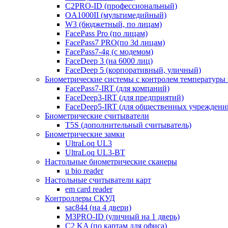
C2PRO-ID (профессиональный)
OA1000II (мультимедийный)
W3 (бюджетный, по лицам)
FacePass Pro (по лицам)
FacePass7 PRO(по 3d лицам)
FacePass7-4g (с модемом)
FaceDeep 3 (на 6000 лиц)
FaceDeep 5 (корпоративный, уличный)
Биометрические системы с контролем температуры 
FacePass7-IRT (для компаний)
FaceDeep3-IRT (для предприятий)
FaceDeep5-IRT (для общественных учреждени
Биометрические считыватели
T5S (дополнительный считыватель)
Биометрические замки
UltraLoq UL3
UltraLoq UL3-BT
Настольные биометрические сканеры
u bio reader
Настольные считыватели карт
em card reader
Контроллеры СКУД
sac844 (на 4 двери)
M3PRO-ID (уличный на 1 дверь)
C2 KA (по картам для офиса)