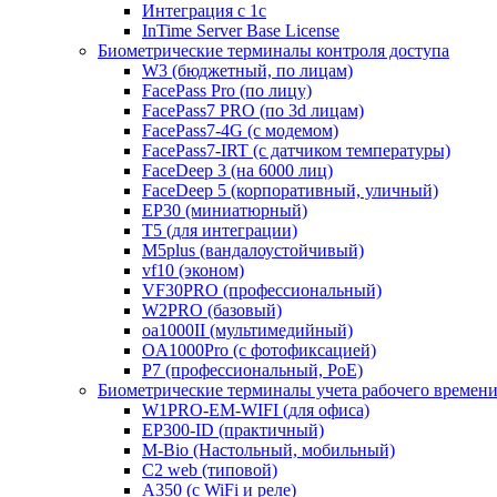
Интеграция с 1с
InTime Server Base License
Биометрические терминалы контроля доступа
W3 (бюджетный, по лицам)
FacePass Pro (по лицу)
FacePass7 PRO (по 3d лицам)
FacePass7-4G (с модемом)
FacePass7-IRT (с датчиком температуры)
FaceDeep 3 (на 6000 лиц)
FaceDeep 5 (корпоративный, уличный)
EP30 (миниатюрный)
T5 (для интеграции)
M5plus (вандалоустойчивый)
vf10 (эконом)
VF30PRO (профессиональный)
W2PRO (базовый)
oa1000II (мультимедийный)
OA1000Pro (с фотофиксацией)
P7 (профессиональный, PoE)
Биометрические терминалы учета рабочего времен
W1PRO-EM-WIFI (для офиса)
EP300-ID (практичный)
M-Bio (Настольный, мобильный)
С2 web (типовой)
A350 (с WiFi и реле)