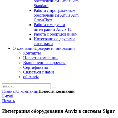
обеспечением Anviz Aim
Standard
Работа с программным
обеспечением Anviz Aim
CrossChex
Работа с модулем
интеграции Anviz 1C
Работа с оборудованием
Интеграция с другими
системами
О компании
Доверие и инновации
Контакты
Новости компании
Выполненные проекты
Сертификаты
Связаться с нами
об Anviz
Главная
О компании
Новости компании
E-mail
Печать
Интеграция оборудования Anviz в системы Sigur