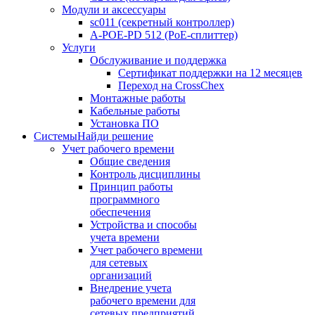
Модули и аксессуары
sc011 (секретный контроллер)
A-POE-PD 512 (PoE-сплиттер)
Услуги
Обслуживание и поддержка
Сертификат поддержки на 12 месяцев
Переход на CrossChex
Монтажные работы
Кабельные работы
Установка ПО
Системы
Найди решение
Учет рабочего времени
Общие сведения
Контроль дисциплины
Принцип работы
программного
обеспечения
Устройства и способы
учета времени
Учет рабочего времени
для сетевых
организаций
Внедрение учета
рабочего времени для
сетевых предприятий