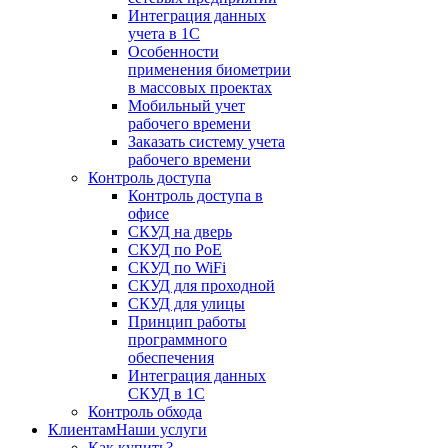
Интеграция данных
учета в 1С
Особенности
применения биометрии
в массовых проектах
Мобильный учет
рабочего времени
Заказать систему учета
рабочего времени
Контроль доступа
Контроль доступа в
офисе
СКУД на дверь
СКУД по PoE
СКУД по WiFi
СКУД для проходной
СКУД для улицы
Принцип работы
программного
обеспечения
Интеграция данных
СКУД в 1С
Контроль обхода
Клиентам
Наши услуги
Как купить?