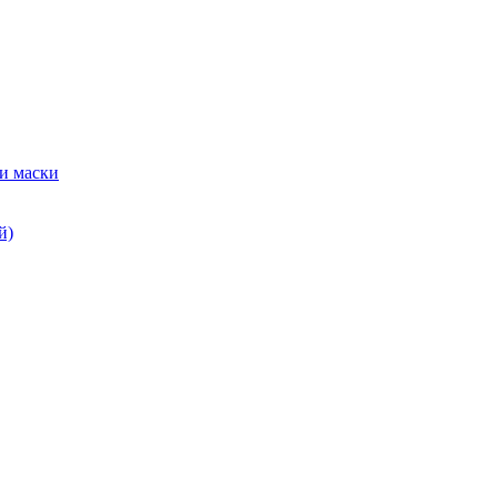
и маски
й)