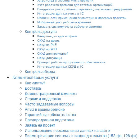
Устройства и способы учета времени
Учет рабочего времени для сетевых организаций
Внедрение учета рабочего времени для сетевых предприятий
Интеграция данных учета в 1С
Особенности применения биометрии в массовых проектах
Мобильный учет рабочего времени
Заказать систему учета рабочего времени
Контроль доступа
Контроль доступа в офисе
СКУД на дверь
СКУД по PoE
СКУД по WiFi
СКУД для проходной
СКУД для улицы
Принцип работы программного обеспечения
Интеграция данных СКУД в 1С
Контроль обхода
Клиентам
Наши услуги
Как купить?
Доставка
Демонстрационный комплект
Сервис и поддержка
Часто задаваемые вопросы
Anviz в вашем регионе
Гарантийные обязательства
Предпродажная подготовка
Заявка на проект
Использование персональных данных на сайте
Биометрические системы и законодательство (152-фз, 128-фз)