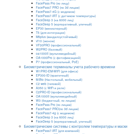
FacePass Pro (по лицу)
FacePass7 PRO (по 3d лицам)
FacePass7-4G (с модемом)
FacePass7-IRT (с датчиком температуры)
FaceDeep 3 (на 6000 лиц)
FaceDeep 5 (корпоративный, уличный)
EP30 (миниатюрный)
T5 (для интеграции)
M5plus (вандалоустойчивый)
vf10 (эконом)
VF30PRO (профессиональный)
W2PRO (базовый)
oa1000II (мультимедийный)
OA1000Pro (с фотофиксацией)
P7 (профессиональный, PoE)
Биометрические терминалы учета рабочего времени
W1PRO-EM-WIFI (для офиса)
EP300-ID (практичный)
M-Bio (Настольный, мобильный)
С2 web (типовой)
A350 (с WiFi и реле)
C2PRO-ID (профессиональный)
OA1000II (мультимедийный)
W3 (бюджетный, по лицам)
FacePass Pro (по лицам)
FacePass7 PRO(по 3d лицам)
FacePass7-4g (с модемом)
FaceDeep 3 (на 6000 лиц)
FaceDeep 5 (корпоративный, уличный)
Биометрические системы с контролем температуры и маски
FacePass7-IRT (для компаний)