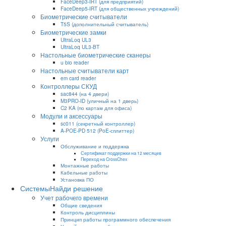
FaceDeep3-IRT (для предприятий)
FaceDeep5-IRT (для общественных учреждений)
Биометрические считыватели
T5S (дополнительный считыватель)
Биометрические замки
UltraLoq UL3
UltraLoq UL3-BT
Настольные биометрические сканеры
u bio reader
Настольные считыватели карт
em card reader
Контроллеры СКУД
sac844 (на 4 двери)
M3PRO-ID (уличный на 1 дверь)
C2 KA (по картам для офиса)
Модули и аксессуары
sc011 (секретный контроллер)
A-POE-PD 512 (PoE-сплиттер)
Услуги
Обслуживание и поддержка
Сертификат поддержки на 12 месяцев
Переход на CrossChex
Монтажные работы
Кабельные работы
Установка ПО
Системы
Найди решение
Учет рабочего времени
Общие сведения
Контроль дисциплины
Принцип работы программного обеспечения